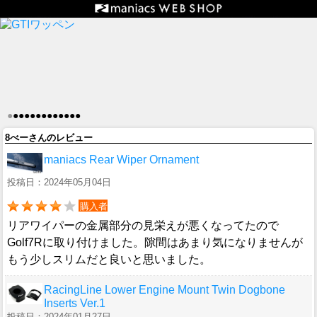
●
●
●
●
●
●
●
●
●
●
●
●
●
8べーさんのレビュー
maniacs Rear Wiper Ornament
投稿日：2024年05月04日
購入者
リアワイパーの金属部分の見栄えが悪くなってたので
Golf7Rに取り付けました。隙間はあまり気になりませんが
もう少しスリムだと良いと思いました。
RacingLine Lower Engine Mount Twin Dogbone
Inserts Ver.1
投稿日：2024年01月27日