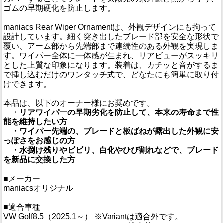
ゴムの早期硬化を防止します。
maniacs Rear Wiper Ornamentは、外観デザインにも拘って
設計しています。細く突き出したブレード部を安全な形状で
覆い、アーム部から先端部まで連続性のある外観を実現しま
す。ワイパー全体に一体感が生まれ、リアビューがスッキリ
とした上質な印象になります。装着は、カチッと音がするま
で挿し込むだけのワンタッチ式で、どなたにも簡単に取り付
けできます。
本品は、以下のオーナー様にお奨めです。
・リアワイパーの早期劣化を防止して、本来の寿命まで性
能を維持したい方
・ワイパー先端の、ブレードと板ばねが露出した外観に安
っぽさをお感じの方
・水捌け残りやビビリ、白化やひび割れなどで、ブレード
を新品に交換した方
■メーカー
maniacsオリジナル
■適合車種
VW Golf8.5（2025.1～） ※Variantは適合外です。