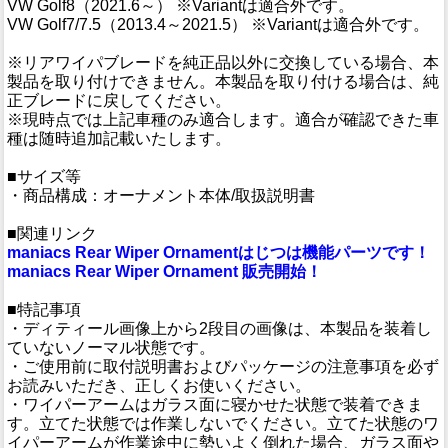
VW Golf8（2021.6～） ※Variantは適合外です。
VW Golf7/7.5（2013.4～2021.5） ※Variantは適合外です。
※リアワイパブレードを純正品以外に交換している場合、本
製品を取り付けできません。本製品を取り付ける場合は、純
正ブレードに戻してください。
※現時点では上記車種のみ適合します。適合が確認できた車
種は随時追加記載いたします。
■サイズ等
・商品構成：オーナメント本体/取扱説明書
■関連リンク
maniacs Rear Wiper Ornamentはじつは機能パーツです！
maniacs Rear Wiper Ornament 販売開始！
■特記事項
・ディティール画像上から2段目の画像は、本製品を装着し
ていないノーマル状態です。
・ご使用前に取付説明書およびパッケージの注意事項を必ず
お読みいただき、正しくお使いください。
・ワイパーアームはガラス面に寝かせた状態で装着できま
す。立てた状態では作業しないでください。立てた状態のワ
イパーアームが作業途中に勢いよく倒れた場合、ガラス面や