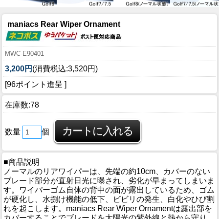
maniacs Rear Wiper Ornament
MWC-E90401
3,200円
(消費税込:3,520円)
[96ポイント進呈 ]
在庫数:78
数量
個
■商品説明
ノーマルのリアワイパーは、先端の約10cm、カバーのない
ブレード部分が直射日光に曝され、劣化が早まってしまいま
す。ワイパーゴム自体の背中の面が露出しているため、ゴム
が硬化し、水捌け機能の低下、ビビリの発生、白化やひび割
れを起こします。maniacs Rear Wiper Ornamentは露出部を
カバーすることでブレードを太陽光の紫外線と熱から守り、