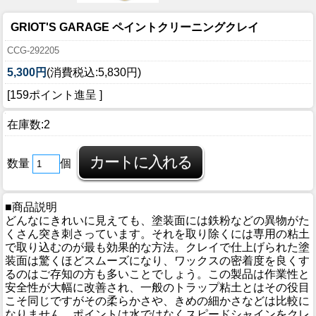
GRIOT'S GARAGE ペイントクリーニングクレイ
CCG-292205
5,300円
(消費税込:5,830円)
[159ポイント進呈 ]
在庫数:2
数量
個
■商品説明
どんなにきれいに見えても、塗装面には鉄粉などの異物がた
くさん突き刺さっています。それを取り除くには専用の粘土
で取り込むのが最も効果的な方法。クレイで仕上げられた塗
装面は驚くほどスムーズになり、ワックスの密着度を良くす
るのはご存知の方も多いことでしょう。この製品は作業性と
安全性が大幅に改善され、一般のトラップ粘土とはその役目
こそ同じですがその柔らかさや、きめの細かさなどは比較に
なりません。ポイントは水ではなくスピードシャインをクレ