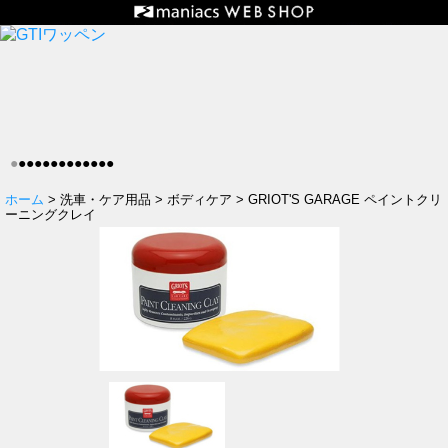
●
●
●
●
●
●
●
●
●
●
●
●
●
ホーム
> 洗車・ケア用品 > ボディケア > GRIOT'S GARAGE ペイントクリ
ーニングクレイ