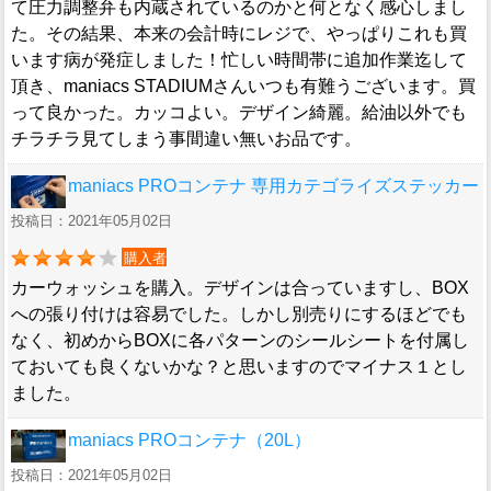
て圧力調整弁も内蔵されているのかと何となく感心しまし
た。その結果、本来の会計時にレジで、やっぱりこれも買
います病が発症しました！忙しい時間帯に追加作業迄して
頂き、maniacs STADIUMさんいつも有難うございます。買
って良かった。カッコよい。デザイン綺麗。給油以外でも
チラチラ見てしまう事間違い無いお品です。
maniacs PROコンテナ 専用カテゴライズステッカー
投稿日：2021年05月02日
購入者
カーウォッシュを購入。デザインは合っていますし、BOX
への張り付けは容易でした。しかし別売りにするほどでも
なく、初めからBOXに各パターンのシールシートを付属し
ておいても良くないかな？と思いますのでマイナス１とし
ました。
maniacs PROコンテナ（20L）
投稿日：2021年05月02日