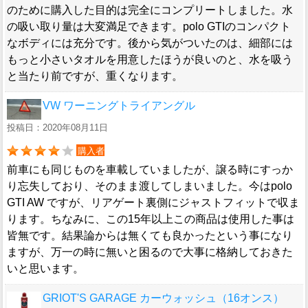
のために購入した目的は完全にコンプリートしました。水
の吸い取り量は大変満足できます。polo GTIのコンパクト
なボディには充分です。後から気がついたのは、細部には
もっと小さいタオルを用意したほうが良いのと、水を吸う
と当たり前ですが、重くなります。
VW ワーニングトライアングル
投稿日：2020年08月11日
購入者
前車にも同じものを車載していましたが、譲る時にすっか
り忘失しており、そのまま渡してしまいました。今はpolo
GTI AW ですが、リアゲート裏側にジャストフィットで収ま
ります。ちなみに、この15年以上この商品は使用した事は
皆無です。結果論からは無くても良かったという事になり
ますが、万一の時に無いと困るので大事に格納しておきた
いと思います。
GRIOT'S GARAGE カーウォッシュ（16オンス）