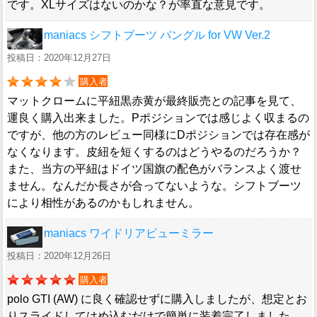
です。XLサイズはないのかな？が率直な意見です。
maniacs シフトブーツ バングル for VW Ver.2
投稿日：2020年12月27日
購入者
マットクロームに平紐黒赤黄が最終販売との記事を見て、
運良く購入出来ました。Pポジションでは感じよく収まるの
ですが、他の方のレビュー同様にDポジションでは存在感が
なくなります。皮紐を短くするのはどうやるのだろうか？
また、当方の平紐はドイツ国旗の配色がバランスよく渡せ
ません。なんだか長さが合ってないような。シフトブーツ
により相性があるのかもしれません。
maniacs ワイドリアビューミラー
投稿日：2020年12月26日
購入者
polo GTI (AW) に良く確認せずに購入しましたが、想定とお
りスライドしてはめ込むだけで簡単に装着完了しました。