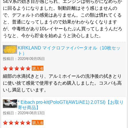
SEV系の効き目が感じられ、エンジンは明らかになめらか
に回るようになりました。制動距離はそう感じませんの
で、デフォルトの感覚はありません。この類は慣れてくる
と、普通になってしまうので効果がわからなくなります
が、中毒性があり10レイヤーもたぶん買ってしまうんだろ
うなと、今から貯金を始めようと決心しました。
KIRKLAND マイクロファイバータオル（10枚セッ
ト）
投稿日：2020年09月05日
購入者
細部の水滴拭きとり、アルミホイールの洗浄後の拭きとり
に使い捨て感覚で使用するため購入しました。コスパも高
いし満足しています。
* Eibach pro-kit(PoloGTI(AW1/AE1) 2.0TSI)【お取り
寄せ商品】
投稿日：2020年08月13日
購入者