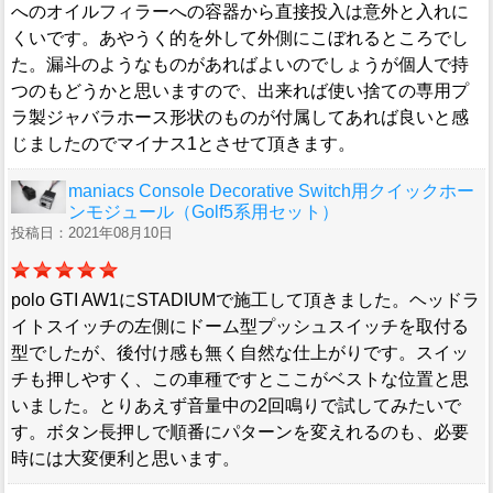
へのオイルフィラーへの容器から直接投入は意外と入れに
くいです。あやうく的を外して外側にこぼれるところでし
た。漏斗のようなものがあればよいのでしょうが個人で持
つのもどうかと思いますので、出来れば使い捨ての専用プ
ラ製ジャバラホース形状のものが付属してあれば良いと感
じましたのでマイナス1とさせて頂きます。
maniacs Console Decorative Switch用クイックホー
ンモジュール（Golf5系用セット）
投稿日：2021年08月10日
polo GTI AW1にSTADIUMで施工して頂きました。ヘッドラ
イトスイッチの左側にドーム型プッシュスイッチを取付る
型でしたが、後付け感も無く自然な仕上がりです。スイッ
チも押しやすく、この車種ですとここがベストな位置と思
いました。とりあえず音量中の2回鳴りで試してみたいで
す。ボタン長押しで順番にパターンを変えれるのも、必要
時には大変便利と思います。