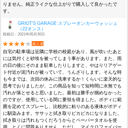
りません。純正ライクな仕上がりで購入して良かったで
す。
GRIOT'S GARAGE スプレーオンカーウォッシュ
（22オンス）
投稿日：2021年05月30日
購入者
自宅の駐車場は近隣に学校の校庭があり、風が吹いたあと
には気付くと砂埃を被ってしまう事があります。また、雨
の日の後にそのまま駐車したりしますと、やはりリアゲー
ト付近が泥汚れが被っていて、うんざりします。そんな時
も今までは、次回の休みに洗車するか！くらいに楽天的な
思考でおりましたが、この商品を知って短時間に水無でも
汚れが落とせると思いました。最初は勝手が掴めなかった
のですが、使用している間に要領を得ました。ボディに範
囲を定めてスプレーし、比較的に粘りのある液体がボディ
に馴染みます。ササッと拭き取りピカピカになりました。
拭き取りは汚れもつくだろうからとペーパータオルを使
用。とくに問題ありません。ただし、マイクロファイバー