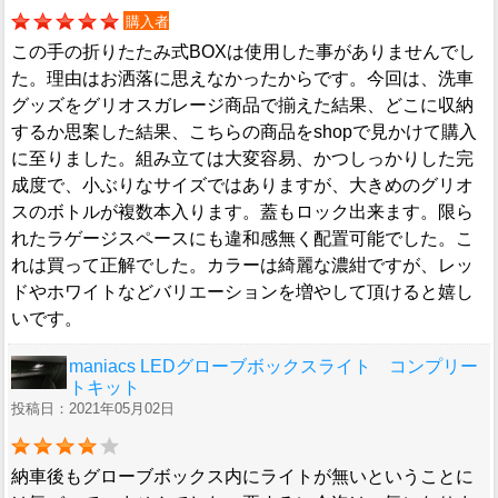
購入者
この手の折りたたみ式BOXは使用した事がありませんでし
た。理由はお洒落に思えなかったからです。今回は、洗車
グッズをグリオスガレージ商品で揃えた結果、どこに収納
するか思案した結果、こちらの商品をshopで見かけて購入
に至りました。組み立ては大変容易、かつしっかりした完
成度で、小ぶりなサイズではありますが、大きめのグリオ
スのボトルが複数本入ります。蓋もロック出来ます。限ら
れたラゲージスペースにも違和感無く配置可能でした。こ
れは買って正解でした。カラーは綺麗な濃紺ですが、レッ
ドやホワイトなどバリエーションを増やして頂けると嬉し
いです。
maniacs LEDグローブボックスライト コンプリー
トキット
投稿日：2021年05月02日
納車後もグローブボックス内にライトが無いということに