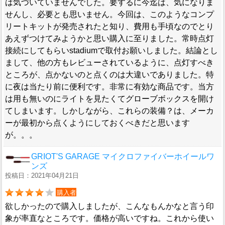
は気づいていませんでした。要するに今迄は、気になりま
せんし、必要とも思いません。今回は、このようなコンプ
リートキットが発売されたと知り、費用も手頃なのでとり
あえずつけてみようかと思い購入に至りました。常時点灯
接続にしてもらいstadiumで取付お願いしました。結論とし
まして、他の方もレビューされているように、点灯すべき
ところが、点かないのと点くのは大違いでありました。特
に夜は当たり前に便利です。非常に有効な商品です。当方
は用も無いのにライトを見たくてグローブボックスを開け
てしまいます。しかしながら、これらの装備？は、メーカ
ーが最初から点くようにしておくべきだと思います
が。。。
GRIOT'S GARAGE マイクロファイバーホイールワ
ンズ
投稿日：2021年04月21日
購入者
欲しかったので購入しましたが、こんなもんかなと言う印
象が率直なところです。価格が高いですね。これから使い