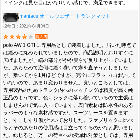
ドインクは見た目はかなりいい感じで、満足できます。
maniacs オールウェザー トランクマット
投稿日：2021年04月04日
購入者
polo AW 1 GTI に専用品として装着しました。届いた時点で
は緩めに丸められていましたので、商品説明とおりすぐに
広げましたが、端の部分がやや戻らず反り上がっていまし
た。あらためて逆側に緩く巻いて癖を直そうとしました
が、敷いてから1月ほどですが、完全にフラットにはなって
いないので、あまり変わりません。良いところとしては、
専用製品のためトランク内へのマッチングは精度が高く純
正品のようです。色もシックに落ち着いているので主張は
しませんので気に入っています。表面素材は防水性のある
ラバーのような素材感ですが、スーツケースを置きます
と、すこしすり傷がついておりした。ファブリックに比べ
るとそのあたりの使用感は目立ってくるのかなと思いまし
た。総じると、万一の荷台への液漏れ対策としては、専用