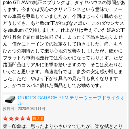
polo GTI AWの純正スプリングは、タイヤハウスの隙間があ
ります。今までは安心のクリアランスという意味で、ノー
マル車高を尊重していましたが、今回はじっくり眺めると
どうしても、あと数cm下がればなと思い、このダウンサス
をstadiumで交換しました。仕上がりは考えていた好みの下
がり具合で見た目は抜群です。まったく下品さはありませ
ん。僅かにトーインでの設定をして頂きました。尚、もう
ひとつの期待として乗り心地の改善をしましたが、確かに
フラットな市街地走行では滑らかになっております。ただ
路面凹凸はリアルに衝撃を拾いますので、そこは変わりな
いかなと思います。高速走行では、多少の安定感が増しま
した。ただ、やはり下がり具合の見た目も良くなります
し、かつコスパに優れた商品としてお勧めです。
GRIOT'S GARAGE PFM テリーウェーブドライタオ
ル
投稿日：2020年08月11日
購入者
第一印象は、思ったより小さい？でしたが、楽な拭きとり