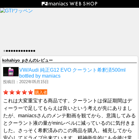
●
●
●
●
●
●
●
●
●
●
●
●
●
kohahiyo_pさんのレビュー
VW/Audi 純正G12 EVO クーラント希釈済500ml
bottled by maniacs
投稿日：2022年05月15日
購入者
これは大変重宝する商品です。クーラントは保証期間はデ
ィーラーで足してもらえば良いという考えが先にありまし
たが、maniacsさんのメンテ動画を観てから、意識してみる
とクーラント液の量がminレベルに減っているのに気付きま
した。さっそく希釈済みのこの商品を購入。補充してから
安心してドライブ出来ています。精神衛生的にも今後は常