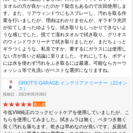
タオルの方が良かったのか？疑念もあるので次回使用しま
す。また、リアウィンドウにもスプレーし、汚れを取る作
業を行いましたが、理由はわかりませんが、ギラギラ光沢
が出てしまったゆような。拭き取りもしっかりできないよ
うな感じでした。慌てて濡れタオルで拭き取り、グリオス
のウィンドウクリーナで拭き取りましたが、まだちょっと
ギラつくような。私見ですか、要するにガラスには使用し
ない方が良いと結論に至りました。それにしても、ボディ
には水を使わず汚れをふき取るには最適。可能ならカーウ
ォッシュ等で丸洗いがベストな選択になりますね。
GRIOT'S GARAGE インテリアクリーナー（22オン
ス）
投稿日：2021年05月08日
購入者
今迄VW純正のコックピットケアを使用していましたが、こ
ちらを使用してみました。拭きムラは無く、ベタつき無く
良く汚れも落ちます。乾きは早めなのが良いです。反面拭