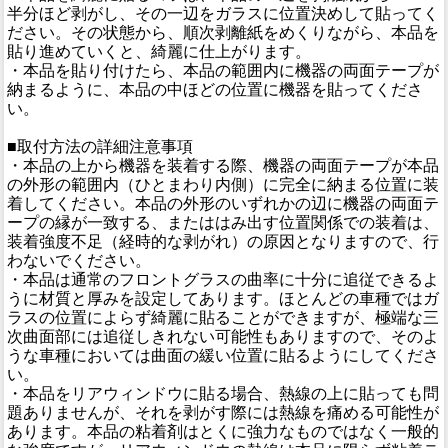
半分ほど剥がし、その一辺をガラスに位置決めして貼ってく
ださい。その状態から、順次剥離紙をめくりながら、本品を
貼り進めていくと、綺麗に仕上がります。
・本品を貼り付けたら、本品の範囲内に機器の両面テープが
納まるように、本品の中ほどの位置に機器を貼ってくださ
い。
■取付方法の詳細注意事項
・本品の上から機器を装着する際、機器の両面テープが本品
の外形の範囲内（ひとまわり内側）に完全に納まる位置に装
着してください。本品の外形のいずれかの辺に機器の両面テ
ープの縁が一致する、またははみ出す位置関係での装着は、
装着強度不足（経時的な剥がれ）の原因となりますので、行
わないでください。
・本品は通常のフロントグラスの曲率に十分に追従できるよ
うに材質と厚みを設定してあります。ほとんどの車種ではガ
ラスの位置によらず綺麗に貼ることができますが、極端な三
次曲面部には追従しきれない可能性もありますので、そのよ
うな車種においては曲面の緩い位置に貼るようにしてくださ
い。
・本品をリアウィンドウに貼る場合、熱線の上に貼っても問
題ありませんが、それを剥がす際には熱線を痛める可能性が
あります。本品の粘着剤はとくに強力なものではなく一般的