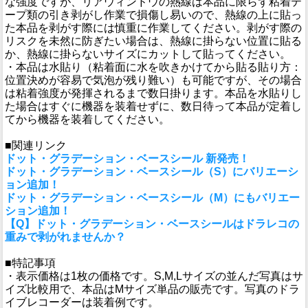
な強度ですが、リアウィンドウの熱線は本品に限らず粘着テ
ープ類の引き剥がし作業で損傷し易いので、熱線の上に貼っ
た本品を剥がす際には慎重に作業してください。剥がす際の
リスクを未然に防ぎたい場合は、熱線に掛らない位置に貼る
か、熱線に掛らないサイズにカットして貼ってください。
・本品は水貼り（粘着面に水を吹きかけてから貼る貼り方：
位置決めが容易で気泡が残り難い）も可能ですが、その場合
は粘着強度が発揮されるまで数日掛ります。本品を水貼りし
た場合はすぐに機器を装着せずに、数日待って本品が定着し
てから機器を装着してください。
■関連リンク
ドット・グラデーション・ベースシール 新発売！
ドット・グラデーション・ベースシール（S）にバリエーシ
ョン追加！
ドット・グラデーション・ベースシール（M）にもバリエー
ション追加！
【Q】ドット・グラデーション・ベースシールはドラレコの
重みで剥がれませんか？
■特記事項
・表示価格は1枚の価格です。S,M,Lサイズの並んだ写真はサ
イズ比較用で、本品はMサイズ単品の販売です。写真のドラ
イブレコーダーは装着例です。