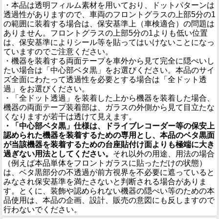
・本品は透明フィルム素材を用いており、ドットパターンは
透過性がありますので、車両のフロントグラスの上部5分の1
の範囲に装着する場合は、保安基準上（車検適合）の問題は
ありません。フロントグラスの上部5分の1よりも低い位置
は、保安基準によりシール等を貼ってはいけないことになっ
ていますのでご注意ください。
・機器を装着する両面テープを車外から見て完全に隠ぺいし
たい場合は「中心部ベタ黒」をお選びください。本品のサイ
ズ全面にわたって透過性を必要とする場合は「全ドット透
過」をお選びください。
・「全ドット透過」を装着した上から機器を装着した場合、
機器の両面テープ装着部は、ガラスの外側から見て目立たな
くなりますが若干は透けて見えます。
・「中心部ベタ黒」仕様は、ドライブレコーダー等の保安上
認められた機器を装着するための専用とし、本品のベタ黒面
が当該機器を装着するための台座貼付け面よりも極端に大き
過ぎない用法としてください。
それ以外の用途、用法の場合
（例えば本品単体をフロントガラスに貼っただけの状態）
は、ベタ黒部分の不透過が前方視界を不必要に遮っていると
みなされ保安基準を満たさないと判断される場合がありま
す。とくに、装飾や認められない機器の隠ぺい等のための本
品使用は、本品の企画、設計、販売の意図にも反しますので
行わないでください。