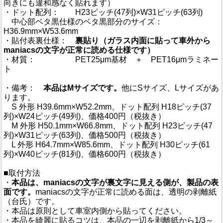
向きにも違和感なく貼れます）
・ドット配列： H23ピッチ(47列)×W31ピッチ(63列)
中心部ベタ黒仕様のベタ黒部分のサイズ：
H36.9mm×W53.6mm
・貼付表裏仕様：
裏貼り（ガラス内面に貼って車外から
maniacsの文字が正常に読める仕様です）
・材質： PET25μm基材 ＋ PET16μmラミネー
ト
・備考：
本品はMサイズです。
他にSサイズ、Lサイズがあ
ります。
S 外形 H39.6mm×W52.2mm、ドット配列 H18ピッチ(37
列)×W24ピッチ(49列)、価格400円（税抜き）
M 外形 H50.1mm×W66.8mm、ドット配列 H23ピッチ(47
列)×W31ピッチ(63列)、価格500円（税抜き）
L 外形 H64.7mm×W85.6mm、ドット配列 H30ピッチ(61
列)×W40ピッチ(81列)、価格600円（税抜き）
■取付方法
・
本品は、maniacsの文字が裏文字に見える側が、製品の表
面です。
maniacsの文字が正常に読める面は、透明の剥離紙
（台氏）です。
・本品は原則として車室内側から貼ってください。
・本品を綺麗に貼るコツは、本品の一辺を剥離紙から1/3～