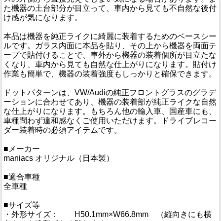
た機器の土台部分が目立って、車内から見ても不自然な後付
け感が気になります。
本品は機器を純正ライクに綺麗に装着するためのベースシー
ルです。ガラス内面に本品を貼り、その上から機器を両面テ
ープで貼付けることで、車外から機器の装着個所が目立たな
くなり、車内から見ても自然な仕上がりになります。貼付け
作業も簡単で、機器の装着強度もしっかりと確保できます。
ドットパターンは、VW/Audiの純正フロントグラスのグラデ
ーションに合わせてあり、機器の装着部が純正ライクな自然
な仕上がりになります。もちろん他の輸入車、国産車にも、
車種問わず違和感なくご使用いただけます。ドライブレコー
ダー装着時の必須アイテムです。
■メーカー
maniacs オリジナル（日本製）
■適合車種
全車種
■サイズ等
・外形サイズ： H50.1mm×W66.8mm （縦向きにも横