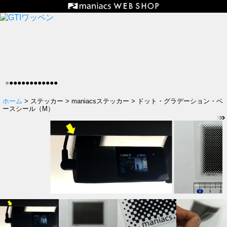
●
●
●
●
●
●
●
●
●
●
●
●
●
ホーム
> ステッカー > maniacsステッカー > ドット・グラデーション・ベ
ースシール（M）