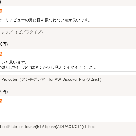
)
者
で、リアビューの見た目を損なわない点が良いです。
ブキャップ （ゼブラタイプ）
0円)
者
良いと思います。
フ8純正ホイールではネジが少し見えてイマイチでした。
n Protector（アンチグレア）for VW Discover Pro (9.2inch)
0円)
者
！
-FootPlate for Touran(5T)/Tiguan(AD1/AX1/CT1)/T-Roc