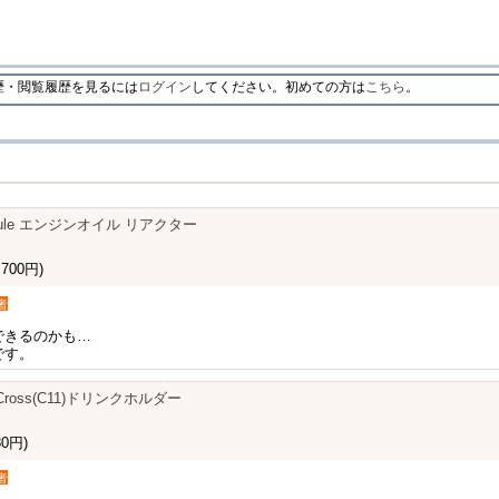
・閲覧履歴を見るには
ログイン
してください。初めての方は
こちら
。
ee Module エンジンオイル リアクター
700円)
者
できるのかも…
です。
5/T-Cross(C11)ドリンクホルダー
0円)
者