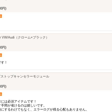
0円)
者
er for VW/Audi（クローム×ブラック）
0円)
者
です！
リングストップキャンセラーモジュール
0円)
者
方には必須アイテムです！
す手間が省けるのは嬉しいです。
効にするわけでもなく、エラーログが残る心配もありません。