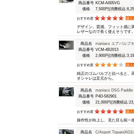
商品番号
KCM-A005VG
価格
7,500円
(消費税込:8,25
おすすめ度
購入
デザイン、質感、フィット感に
レザーなので長く使えそうです
商品名
maniacs エアバ
商品番号
VCM-4B2013
価格
2,900円
(消費税込:3,19
おすすめ度
購入
純正のゴムバルブと比べると、
オシャレは足元から。
商品名
maniacs DSG Paddle 
商品番号
P4D-582901
価格
21,000円
(消費税込:23,
おすすめ度
購入
操作性が向上し、見た目も統一
商品名
C/Asport Tiguan(