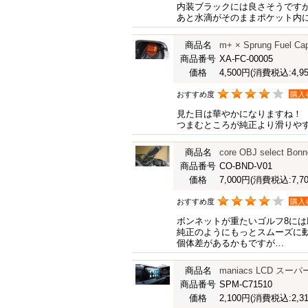
内装ブラックには良さそうです
あと水滴がそのままポケット内
商品名
m+ × Sprung Fuel
商品番号
XA-FC-00005
価格
4,500円
(消費税込:4,95
おすすめ度
購入
見た目は華やかになりますね！
つまむところが純正より滑りや
商品名
core OBJ select Bonn
商品番号
CO-BND-V01
価格
7,000円
(消費税込:7,70
おすすめ度
購入
ボンネットが重たいゴルフ8に
純正のようにもっとスムーズに
個体差があるかもですが…
商品名
maniacs LCD スーパー
商品番号
SPM-C71510
価格
2,100円
(消費税込:2,31