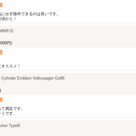
者
気にせず操作できるのは良いです。
必須かと！
f8/8.5)
600円)
者
にオススメ！
 Cylinder Emblem Volkswagen Golf8
)
者
れて満足です。
そうです。
icker TypeB