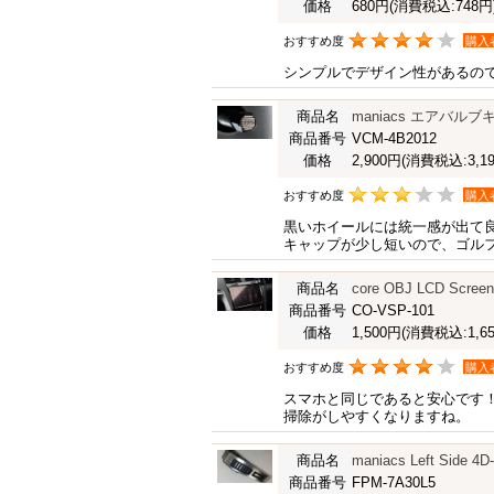
価格
680円
(消費税込:748円
おすすめ度
購入
シンプルでデザイン性があるの
商品名
maniacs エアバル
商品番号
VCM-4B2012
価格
2,900円
(消費税込:3,19
おすすめ度
購入
黒いホイールには統一感が出て
キャップが少し短いので、ゴル
商品名
core OBJ LCD Scree
商品番号
CO-VSP-101
価格
1,500円
(消費税込:1,65
おすすめ度
購入
スマホと同じであると安心です
掃除がしやすくなりますね。
商品名
maniacs Left Side 4D
商品番号
FPM-7A30L5