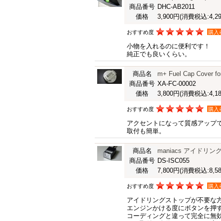
商品番号
DHC-AB2011
価格
3,900円
(消費税込:4,29
おすすめ度
購入
小物を入れるのに便利です！
純正でも良いくらい。
商品名
m+ Fuel Cap Cov
商品番号
XA-FC-00002
価格
3,800円
(消費税込:4,18
おすすめ度
購入
アクセントになって質感アップ
取付も簡単。
商品名
maniacs アイド
商品番号
DS-ISC055
価格
7,800円
(消費税込:8,58
おすすめ度
購入
アイドリングストップが不要な
エンジンかける度にボタンを押
コーディングと違って完全に無