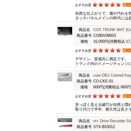
おすすめ度
購入
自然な仕上がりで、傷や汚れを
タッチパネルメインの時代には
商品名
COX TRUNK MAT (Gol
商品番号
CO90V08003
価格
16,000円
(消費税込:17,
おすすめ度
購入
デザイン、質感共に満足です。
トランク内のイメージチェンジ
商品名
core OBJ Colored Key
商品番号
CO-CKE-01
価格
600円
(消費税込:660円
おすすめ度
購入
安っぽく見える鍵穴が自然と隠
取り付けて半年、耐久性は良さ
商品名
m+ Drive Recorder St
商品番号
STX-B53012