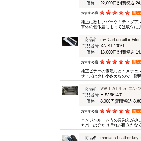
価格
22,000円
(消費税込:24,
おすすめ度
購入
純正に欲しいパーツ！ティグアン
車体の個体差によっては取付に
商品名
m+ Carbon pillar Film
商品番号
XA-ST-10061
価格
13,000円
(消費税込:14,
おすすめ度
購入
純正ピラーの傷隠しとイメチェ
サイズは少し小さめなので、隙
商品名
VW 1.2/1.4TSI 
商品番号
ERV-662401
価格
8,000円
(消費税込:8,80
おすすめ度
購入
エンジンルーム内の見栄えが少
カバーの分だけ汚れが目立たな
商品名
maniacs Leather key 