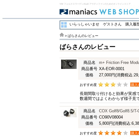
VW フォルクスワーゲン/Audi アウディファンのためのオンラインストア
いらっしゃいませ ゲストさん
購入履歴
> ばらさんのレビュー
ばらさんのレビュー
商品名
m+ Friction Fr
商品番号
XA-EOR-0001
価格
27,000円
(消費税込:29,
おすすめ度
購入
長期間取り付けると効果が実感
数週間ではよくわからず様子見
商品名
COX Golf8/Golf8.
商品番号
CO90V08004
価格
5,800円
(消費税込:6,38
おすすめ度
購入