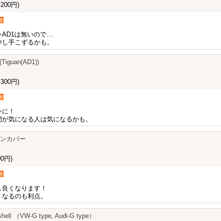
200円)
者
AD1は無いので…
少し手こずるかも。
 (Tiguan(AD1))
300円)
者
ンに！
間が気になる人は気になるかも。
エンジンカバー
0円)
者
し良くなります！
くなるのも利点。
shell （VW-G type, Audi-G type）