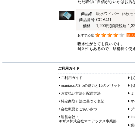
ただ取付に自信がないかはお店
商品名
吸水ワイパー（5枚セ
商品番号
CC-A411
価格
1,200円
(消費税込:1,32
おすすめ度
購入
吸水性がとても良いです。
耐久性もあるので、結構長く使
ご利用ガイド
ご利用ガイド
お
maniacsの3つの魅力と15のメリット
お
お支払い方法と配送方法
よ
特定商取引法に基づく表記
マ
会社概要とごあいさつ
プ
運営会社：
In
キザス株式会社マニアックス事業部
業務