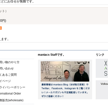
などにお任せが無難です。
ット）
0円)
者
えます。
maniacs Staffです。
リンク
買い物のやり方
問い合わせ
くあるご質問
イページ
ライバシーポリシー
ternational Order
販売(wholesale)