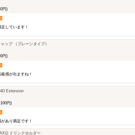
0円)
者
満足しています！
。
ルブキャップ （プレーンタイプ）
0円)
者
高級感が出ますね！
4D Extension
100円)
者
感があり満足です！
AD1/AX1) ドリンクホルダー