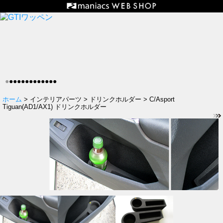
●
●
●
●
●
●
●
●
●
●
●
●
●
ホーム
> インテリアパーツ > ドリンクホルダー > C/Asport
Tiguan(AD1/AX1) ドリンクホルダー