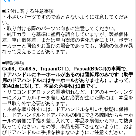
■取付に関する注意事項
・小さいパーツですので落とさないように注意してくださ
い。
・取り付ける際のパーツの向きに注意してください。
・純正カラーを基準に塗料を調合していますが、製品個体
差、車両個体差、または車両塗装の劣化具合により、ボディ
ーカラーと同色をお選びの場合であっても、実際の色味が異
なって見えることがあります。
■特記事項
Golf8、Golf8.5、Tiguan(CT1)、Passat(B9/CJ)の車両で、
ドアハンドルにキーホールがあるのは運転席のみです（助手
席のドアハンドルにはキーホールがありません）。よって、
車両1台に対して、本品の必要数は1個です。
・リモコンドアロックの電池切れなど、ドアのキーシリンダ
ーにメカニカルキーを差し込む必要が生じた際には、本品を
一旦取り外す必要があります。
・本品を取り外すには、ドアハンドルを引いた状態に保持
し、ドアハンドルとドアパネルの間にできる隙間からキーホ
ールの裏側に手指を差し入れて、本品を裏側から押して抜き
取ってください。その際、本品を落下させないように、およ
びドアハンドルに手指を挟まないようにご注意ください。