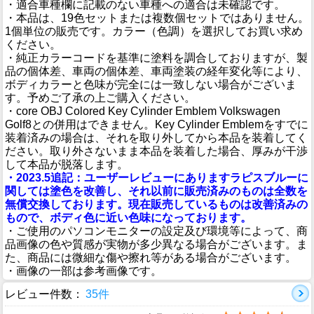
・適合車種欄に記載のない車種への適合は未確認です。
・本品は、19色セットまたは複数個セットではありません。
1個単位の販売です。カラー（色調）を選択してお買い求め
ください。
・純正カラーコードを基準に塗料を調合しておりますが、製
品の個体差、車両の個体差、車両塗装の経年変化等により、
ボディカラーと色味が完全には一致しない場合がございま
す。予めご了承の上ご購入ください。
・core OBJ Colored Key Cylinder Emblem Volkswagen
Golf8との併用はできません。Key Cylinder Emblemをすでに
装着済みの場合は、それを取り外してから本品を装着してく
ださい。取り外さないまま本品を装着した場合、厚みが干渉
して本品が脱落します。
・2023.5追記：ユーザーレビューにありますラピスブルーに
関しては塗色を改善し、それ以前に販売済みのものは全数を
無償交換しております。現在販売しているものは改善済みの
もので、ボディ色に近い色味になっております。
・ご使用のパソコンモニターの設定及び環境等によって、商
品画像の色や質感が実物が多少異なる場合がございます。ま
た、商品には微細な傷や擦れ等がある場合がございます。
・画像の一部は参考画像です。
レビュー件数：
35件