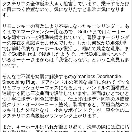
クステリアの全体感を大きく阻害しています。乗車するたび
に目につく位置なので、気になりだすと非常に気になりま
す。
リモコンキーの普及により不要になったキーシリンダー。あ
くまでエマージェンシー用なので、Golf7.5まではキーホー
ルを隠すカバーが標準装備されていて、普段はキーシリンダ
ーの存在を意識させませんでした。しかし何故かGolf8以降
では前時代的なキーホールが復活し、極めて残念な造形。ま
るでGolf5世代まで後退したようで、歴代Golfに乗りついで
いるオーナーさまからは「我慢ならない」というご意見も多
いです。
そんなご不満を綺麗に解決するのがmaniacs Doorhandle
Smoothing Plug。ドアハンドルの流麗な曲面に合わてピッタ
リとフラッシュサーフェスになるよう、ハンドルの面構成と
連続する同じ三次曲面で設計しています。表面はひとつひと
つ丁寧にボディ同色に塗装し、仕上げはボディ同等の厚膜硬
質クリア・オーバーコート塗装。装着すると、至極当然のス
ッキリした外観となり、小さなポイントですが、車全体のエ
クステリアの高級感がワンランク上がります。
また、キーホールは汚れが溜まり易く、洗車の際には逆に汚