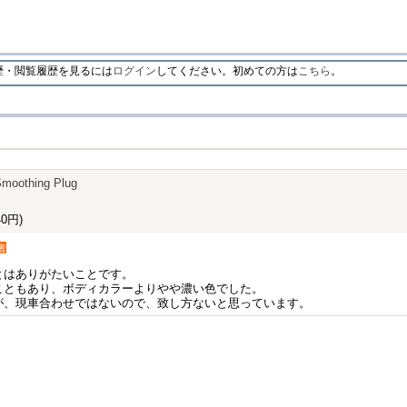
・閲覧履歴を見るには
ログイン
してください。初めての方は
こちら
。
Smoothing Plug
0円)
者
とはありがたいことです。
こともあり、ボディカラーよりやや濃い色でした。
が、現車合わせではないので、致し方ないと思っています。