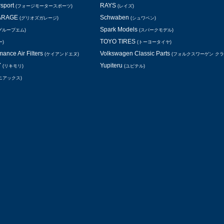
rsport
RAYS
(フォージモータースポーツ)
(レイズ)
GARAGE
Schwaben
(グリオズガレージ)
(シュワベン)
Spark Models
グループエム)
(スパークモデル)
TOYO TIRES
ー)
(トーヨータイヤ)
ance Air Filters
Volkswagen Classic Parts
(ケイアンドエヌ)
(フォルクスワーゲン ク
Y
Yupiteru
(リキモリ)
(ユピテル)
ニアックス)