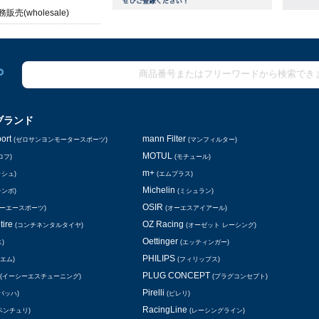
販売(wholesale)
ブランド
ort
mann Filter
(ゼロサンヨンモータースポーツ)
(マンフィルター)
MOTUL
ロフ)
(モチュール)
m+
ッシュ)
(エムプラス)
Michelin
レンボ)
(ミシュラン)
OSIR
シーエースポーツ)
(オーエスアイアール)
tire
OZ Racing
(コンチネンタルタイヤ)
(オーゼット レーシング)
Oettinger
)
(エッティンガー)
PHILIPS
エム)
(フィリップス)
PLUG CONCEPT
(イーシーエスチューニング)
(プラグコンセプト)
Pirelli
バッハ)
(ピレリ)
RacingLine
ベンチュリ)
(レーシングライン)