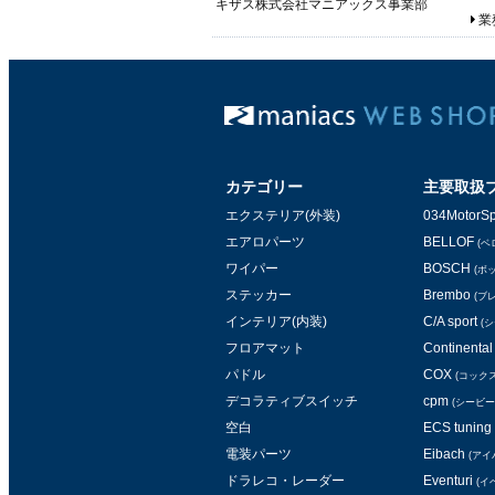
キザス株式会社マニアックス事業部
業務
カテゴリー
主要取扱
エクステリア(外装)
034MotorSp
エアロパーツ
BELLOF
(ベ
ワイパー
BOSCH
(ボ
ステッカー
Brembo
(ブ
インテリア(内装)
C/A sport
(
フロアマット
Continental 
パドル
COX
(コックス
デコラティブスイッチ
cpm
(シービー
空白
ECS tuning
電装パーツ
Eibach
(アイ
ドラレコ・レーダー
Eventuri
(イ