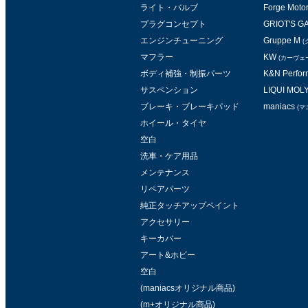
ライト・バルブ
Forge Moto
プラグコンセプト
GRIOT'S 
エンジンチューニング
Gruppe M
(
マフラー
KW
(カーヴェ
ボディ補強・制振パーツ
K&N Perform
サスペンション
LIQUI MOL
ブレーキ・ブレーキパッド
maniacs
(マ
ホイール・タイヤ
空白
洗車・ケア用品
メンテナンス
リペアパーツ
純正タッチアップペイント
アクセサリー
キーカバー
アート&ホビー
空白
(maniacsオリジナル商品)
(m+オリジナル商品)