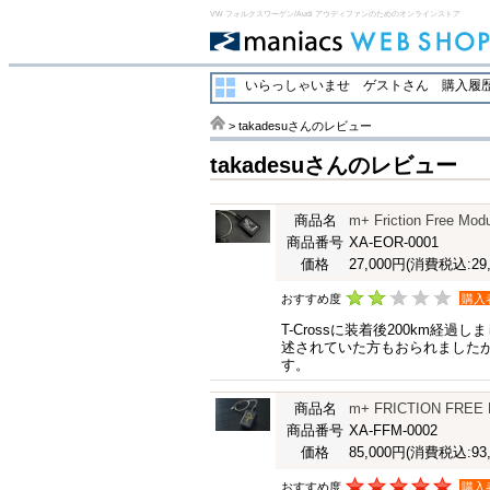
VW フォルクスワーゲン/Audi アウディファンのためのオンラインストア
いらっしゃいませ ゲストさん
購入履歴
> takadesuさんのレビュー
takadesuさんのレビュー
商品名
m+ Friction Fr
商品番号
XA-EOR-0001
価格
27,000円
(消費税込:29,
おすすめ度
購入
T-Crossに装着後200km
述されていた方もおられました
す。
商品名
m+ FRICTION FREE
商品番号
XA-FFM-0002
価格
85,000円
(消費税込:93,
おすすめ度
購入