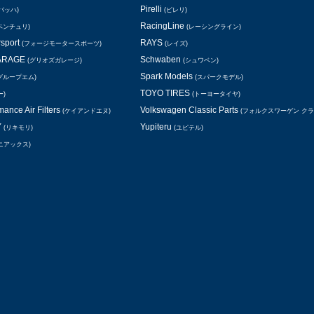
Pirelli
バッハ)
(ピレリ)
RacingLine
ベンチュリ)
(レーシングライン)
rsport
RAYS
(フォージモータースポーツ)
(レイズ)
GARAGE
Schwaben
(グリオズガレージ)
(シュワベン)
Spark Models
グループエム)
(スパークモデル)
TOYO TIRES
ー)
(トーヨータイヤ)
ance Air Filters
Volkswagen Classic Parts
(ケイアンドエヌ)
(フォルクスワーゲン ク
Y
Yupiteru
(リキモリ)
(ユピテル)
ニアックス)