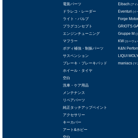
電装パーツ
Eibach
(アイ
ドラレコ・レーダー
Eventuri
(イ
ライト・バルブ
Forge Moto
プラグコンセプト
GRIOT'S 
エンジンチューニング
Gruppe M
(
マフラー
KW
(カーヴェ
ボディ補強・制振パーツ
K&N Perform
サスペンション
LIQUI MOL
ブレーキ・ブレーキパッド
maniacs
(マ
ホイール・タイヤ
空白
洗車・ケア用品
メンテナンス
リペアパーツ
純正タッチアップペイント
アクセサリー
キーカバー
アート&ホビー
空白