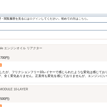
・閲覧履歴を見るには
ログイン
してください。初めての方は
こちら
。
ee Module エンジンオイル リアクター
700円)
者
経過しましたが、フリクションフリー10レイヤーで感じられたような変化は感じ
が、全く変化ありません。正直何も変化を感じておりませんが、エンジンにい
 MODULE 10-LAYER
500円)
者