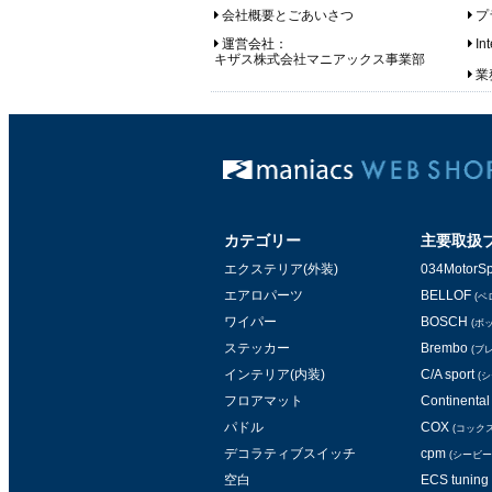
会社概要とごあいさつ
プ
運営会社：
In
キザス株式会社マニアックス事業部
業務
カテゴリー
主要取扱
エクステリア(外装)
034MotorSp
エアロパーツ
BELLOF
(ベ
ワイパー
BOSCH
(ボ
ステッカー
Brembo
(ブ
インテリア(内装)
C/A sport
(
フロアマット
Continental 
パドル
COX
(コックス
デコラティブスイッチ
cpm
(シービー
空白
ECS tuning