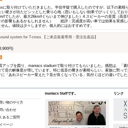
月末にT-crossに取り付けていただきました。半信半疑で購入したのですが、以下の素
どよい硬さが出たビシッとした乗り心地（思いもしない効果でびっくりしており
m/lでしたが、最大26km/lぐらいまで伸びました）4.スピーカーの音質（
の影響もあるかもしれません） 総評：完成度が高い車では効果を実感しにくい
ません。値段は少々しますが、個人的にはおすすめです。
cs sound system for T-cross 【ご来店装着専用・受注生産品】
,900円)
者
音質アップを図り、maniacs stadiumで取り付けてもらいました。感想は
全て音の解像度が増しています。特に低音の響きが素晴らしい。家族に黙って
ぐに「あれスピーカー変えた？音が良くなっている」気付くほどの違いでした
maniacs Staffです。
リンク
買い物のやり方
問い合わせ
くあるご質問
イページ