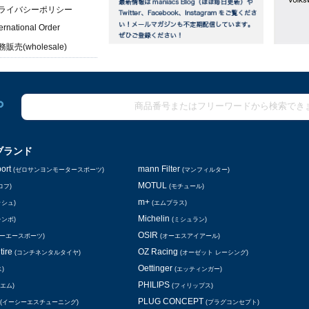
ライバシーポリシー
ternational Order
販売(wholesale)
ブランド
ort
mann Filter
(ゼロサンヨンモータースポーツ)
(マンフィルター)
MOTUL
ロフ)
(モチュール)
m+
ッシュ)
(エムプラス)
Michelin
レンボ)
(ミシュラン)
OSIR
シーエースポーツ)
(オーエスアイアール)
tire
OZ Racing
(コンチネンタルタイヤ)
(オーゼット レーシング)
Oettinger
)
(エッティンガー)
PHILIPS
エム)
(フィリップス)
PLUG CONCEPT
(イーシーエスチューニング)
(プラグコンセプト)