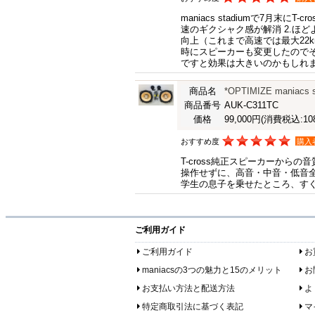
maniacs stadiumで7
速のギクシャク感が解消 2.ほ
向上（これまで高速では最大22k
時にスピーカーも変更したのでそ
ですと効果は大きいのかもしれ
商品名
*OPTIMIZE mania
商品番号
AUK-C311TC
価格
99,000円
(消費税込:108
おすすめ度
購入
T-cross純正スピーカーからの
操作せずに、高音・中音・低音
学生の息子を乗せたところ、す
ご利用ガイド
ご利用ガイド
お
maniacsの3つの魅力と15のメリット
お
お支払い方法と配送方法
よ
特定商取引法に基づく表記
マ