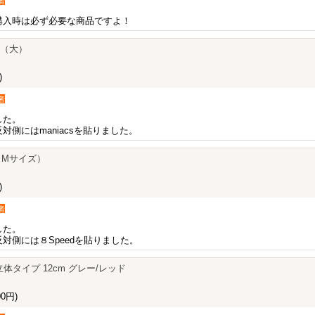
者
購入時は必ず必要な商品ですよ！
カー（大）
)
者
した。
側にはmaniacsを貼りました。
ー（Mサイズ）
)
者
した。
対側には８Speedを貼りました。
体タイプ 12cm グレー/レッド
0円)