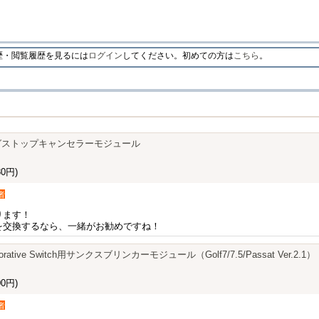
・閲覧履歴を見るには
ログイン
してください。初めての方は
こちら
。
リングストップキャンセラーモジュール
0円)
者
ります！
を交換するなら、一緒がお勧めですね！
Decorative Switch用サンクスブリンカーモジュール（Golf7/7.5/Passat Ver.2.1）
0円)
者