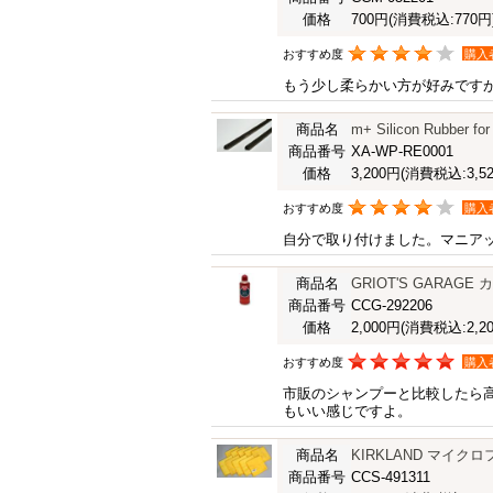
価格
700円
(消費税込:770円
おすすめ度
購入
もう少し柔らかい方が好みです
商品名
m+ Silicon Rubber for
商品番号
XA-WP-RE0001
価格
3,200円
(消費税込:3,52
おすすめ度
購入
自分で取り付けました。マニア
商品名
GRIOT'S GARAG
商品番号
CCG-292206
価格
2,000円
(消費税込:2,20
おすすめ度
購入
市販のシャンプーと比較したら
もいい感じですよ。
商品名
KIRKLAND マイ
商品番号
CCS-491311