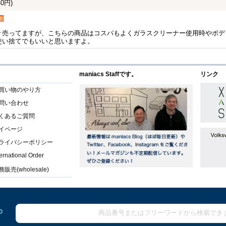
0円)
者
々売ってますが、こちらの商品はコスパもよくガラスクリーナー使用時やボデ
使い捨てでもいいと思いますよ。
maniacs Staffです。
リンク
買い物のやり方
問い合わせ
くあるご質問
イページ
ライバシーポリシー
ternational Order
販売(wholesale)