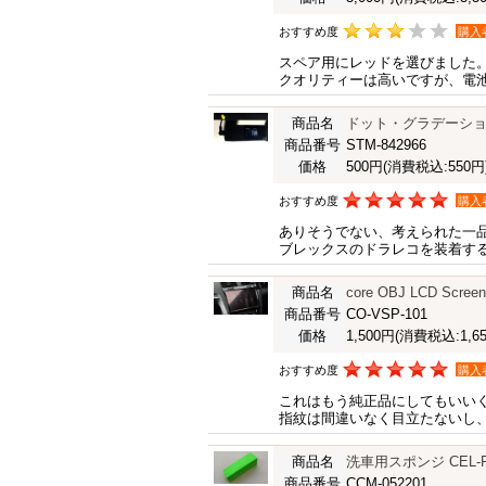
おすすめ度
購入
スペア用にレッドを選びました
クオリティーは高いですが、電
商品名
ドット・グラデーシ
商品番号
STM-842966
価格
500円
(消費税込:550円
おすすめ度
購入
ありそうでない、考えられた一
ブレックスのドラレコを装着す
商品名
core OBJ LCD Scree
商品番号
CO-VSP-101
価格
1,500円
(消費税込:1,65
おすすめ度
購入
これはもう純正品にしてもいい
指紋は間違いなく目立たないし
商品名
洗車用スポンジ CEL-FO
商品番号
CCM-052201