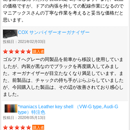
の価格ですが、ドアの内張を外しての配線作業になるので
マニアックスさんの丁寧な作業を考えると妥当な価格だと
思います。
COX サンバイザーオーガナイザー
投稿日：2021年02月03日
購入者
ゴルフ７へグレーの同製品を前車から移設し使用していま
したが、内装が黒なのでブラックを再度購入してみまし
た。オーガナイザーが目立たなくなり満足しています。ま
た、前製品は、チャックの持ち手がぶらぶらしていました
が、今回購入した製品は、その辺が改善されており感心し
ました。
*maniacs Leather key shell （VW-G type, Audi-G
type）特注色
投稿日：2020年05月13日
購入者