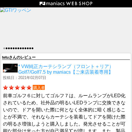
●
●
●
●
●
●
●
●
●
●
●
●
●
tetuさんのレビュー
* VW純正カーテシランプ（フロント＋リア）
Golf7/Golf7.5 by maniacs【ご来店装着専用】
投稿日：2021年02月07日
購入者
前車ゴルフ６に対してゴルフ７は、ルームランプがLED化
されているため、社外品の明るいLEDランプに交換できな
いので、ドアを開いた際に何となく全体的に暗く感じるこ
とが不満で、それならカーテシを装着してドアを開けた際
の明るさ増強しようと購入しました。発光させることが可
能な部分は光った方が自己満足℃が増します。また、製品