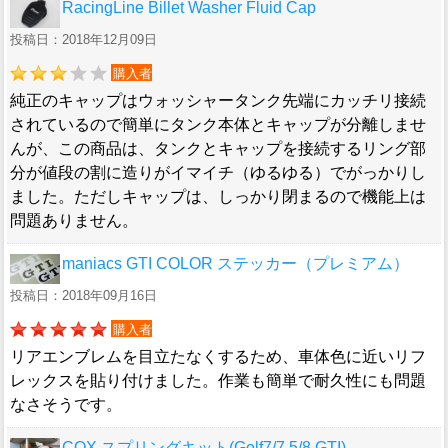
RacingLine Billet Washer Fluid Cap
投稿日：2018年12月09日
購入者
純正のキャップはウォッシャータンク先端にカッチリ接続
されているので簡単にタンク本体とキャップが分離しませ
んが、この商品は、タンクとキャップを接続するリング部
分が値段の割に造りがイマイチ（ゆるゆる）でがっかりし
ました。ただしキャップは、しっかり閉まるので機能上は
問題ありません。
maniacs GTI COLOR ステッカー（プレミアム）
投稿日：2018年09月16日
購入者
リアエンブレムを目立たなくするため、車体色に近いリフ
レックスを貼り付けました。作業も簡単で耐久性にも問題
なさそうです。
COX スプリングキット(Golf7/7.5/8 GTI)