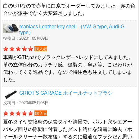
白のGTIなので赤革に白糸でオーダーしてみました。赤の色
合いが派手でなく大変満足しました。
maniacs Leather key shell （VW-G type, Audi-G
type）
投稿日：2020年05月09日
購入者
車両がGTIなのでブラックレザー×レッドにしてみました。
革の立体部分のカッチリ感、縫製の丁寧さ等、こだわりが
伝わってくる逸品です。なので特注色も注文してしまいま
した。
GRIOT'S GARAGE ホイールナットブラシ
投稿日：2020年05月06日
購入者
夏冬タイヤ交換時の保管タイヤ清掃で、ボルト穴やエアー
バルブ回りの隙間に付着したダスト汚れを綺麗に除去（ホ
イールクリーナー散布後）するのに最適なブラシだと思い