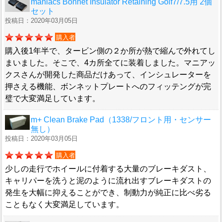
maniacs Bonnet Insulator Retaining Golf7/7.5用 2個
セット
投稿日：2020年03月05日
購入者
購入後1年半で、タービン側の２か所が熱で縮んで外れてし
まいました。そこで、4カ所全てに装着しました。マニアッ
クスさんが開発した商品だけあって、インシュレーターを
押さえる機能、ボンネットプレートへのフィッテングが完
璧で大変満足しています。
m+ Clean Brake Pad（1338/フロント用・センサー
無し）
投稿日：2020年03月05日
購入者
少しの走行でホイールに付着する大量のブレーキダスト、
キャリパーを洗うと泥のように流れ出すブレーキダストの
発生を大幅に抑えることができ、制動力が純正に比べ劣る
こともなく大変満足しています。