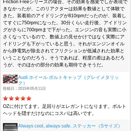
Friction Freeシリーズの場合、その効果を感覚でしか表現で
きなかったが、このリアクターは効果を数値として体験で
きた。装着前のアイドリングが810rpmだったのが、装着し
てすぐに750rpmになった。30分くらい走行後、アイドリン
グがさらに700rpmまで下がった。エンジンの音も実際に小
さくなっているので、数値上の見せかけではなく実際にア
イドリングも下がっていると思う。それがエンジンオイル
から静電気が除去されてフリクションが低減された効果と
いうことなのだろう。そうであれば、程度の差はあるだろ
うが、そのほかの部分の効果も期待できそうだ。
Audi ホイール ボルトキャップ（グレイメタリッ
ク）
投稿日：2015年05月11日
OZに付けてます。足回りがエレガントになります。ボルト
ヘッドを隠すだけなのにコスパは高いです。
Always cool, always safe. ステッカー（Sサイズ）