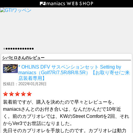
●
●
●
●
●
●
●
●
●
●
●
●
●
シバヒロさんのレビュー
* OHLINS DFV サスペンションセット Setting by
maniacs（Golf7R/7.5R/8R/8.5R）【お取り寄せ/ご来
店装着専用】
投稿日：2022年01月28日
装着前ですが、購入を決めたので早々とレビューを。
maniacsさんとのお付き合いは、なんだかんだで10年近
く。前のカブリオレでは、KWのStreet Comfortを2回、それ
からVer3でお世話になりました。
先日そのカブリオレを手放したのです。カブリオレは動力