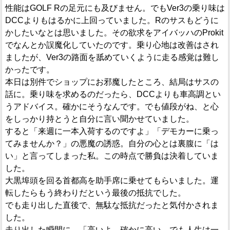
性能はGOLF Rの足元にも及びません。でもVer3の乗り味は
DCCよりもはるかに上回っていました。Rのサスもどうに
かしたいなとは思いました。その欲求をアイバッハのProkit
でなんとか誤魔化していたのです。乗り心地は改善はされ
ましたが、Ver3の路面を舐めていくように走る感覚は難し
かったです。
本日は別件でショップにお邪魔したところ、結局はサスの
話に。乗り味を求めるのだったら、DCCよりも車高調とい
うアドバイス。確かにそうなんです。でも値段がね、と心
をしっかり持とうと自分に言い聞かせていました。
すると「来週に一本入荷するのですよ」「デモカーに乗っ
てみませんか？」の悪魔の誘惑。自分の心とは裏腹に「は
い」と言ってしまった私。この時点で勝負は決着していま
した。
大黒埠頭を回る首都高を助手席に乗せてもらいました。運
転したらもう終わりだという最後の抵抗でした。
でも走り出した直後で、無駄な抵抗だったと気付かされま
した。
走り出した瞬間に、「高いよ、確かに高い。でも人生は一