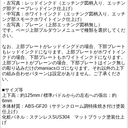
・左写真：レッドインクド（エッチング図柄入り、エッチン
グ部ディープレッドインク仕上げ）
・中写真：ホワイトインクド（エッチング図柄入り、エッチ
ング部スモークホワイトインク仕上げ）
・左写真：プレーン（上部エッチング図柄無し）
です。ページ上部プルダウンメニューで種類を選択してくだ
さい。
なお、上部プレートがレッドイングドの場合、下部プレート
もレッドインクドになります。上部プレートがホワイトイン
クドの場合、下部プレートもホワイトインクドになります。
上部プレートがプレーンの場合、下部プレートはインク無し
の彫り込みだけのmaniacsロゴになります。それ以外の上下
の組み合わせパターンは設定がありません。ご了承くださ
い。
■サイズ等
上下高：約125mm / 標準パドルからの左右への張出：約
6mm
本体材質：ABS-GF20（サテンクローム調特殊焼き付け塗装
仕上げ）
化粧パネル：ステンレスSUS304 マットブラック塗装仕上
げ