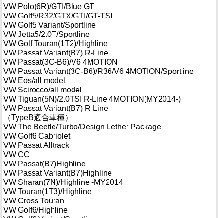
VW Polo(6R)/GTI/Blue GT
VW Golf5/R32/GTX/GTI/GT-TSI
VW Golf5 Variant/Sportline
VW Jetta5/2.0T/Sportline
VW Golf Touran(1T2)/Highline
VW Passat Variant(B7) R-Line
VW Passat(3C-B6)/V6 4MOTION
VW Passat Variant(3C-B6)/R36/V6 4MOTION/Sportline
VW Eos/all model
VW Scirocco/all model
VW Tiguan(5N)/2.0TSI R-Line 4MOTION(MY2014-)
VW Passat Variant(B7) R-Line
（TypeB適合車種）
VW The Beetle/Turbo/Design Lether Package
VW Golf6 Cabriolet
VW Passat Alltrack
VW CC
VW Passat(B7)Highline
VW Passat Variant(B7)Highline
VW Sharan(7N)/Highline -MY2014
VW Touran(1T3)/Highline
VW Cross Touran
VW Golf6/Highline