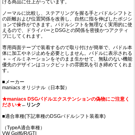
ける商品に仕上がっています。
ノーマルに比較し、ステアリングを握る手とパドルシフトと
の距離および位置関係を改善し、自然に指を伸ばしたポジシ
ョンで操作ができます。パドルシフトを無理なく実用的に使
えるので、ドライバーとDSGとの関係を密接かつアクティ
ブにしてくれます。
専用両面テープで装着するので取り付けが簡単で、パドル本
体に加工やネジ止めを必要としません。パドルに表示される
＋－イルミネーションをそのまま生かせて、無駄のない機能
優先のデザインはコックピットの雰囲気を引き締めてくれま
す。
■メーカー
maniacs オリジナル（日本製）
★maniacs DSGパドルエクステンションの偽物にご注意く
ださい★
←リンク
■適合車種(下記車種のDSGパドルシフト装着車)
（TypeA適合車種）
VW Golf6/R/GTI