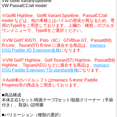
VW Golf6 Variant/Sportline
VW PassatCC/all model
※Golf6 Highline、Golf6 Variant Sportline、PassatCC/all
model などは、他の車種とはパドルの形状が異なるため、専
用のTypeBをご用意しております。上欄の「種類」のプルダ
ウンメニューで、TypeBをご選択ください。
※VW Golf7 R/GTI、Polo（6C） GTI/Blue GT、Passat(B8)
R-Line、Touran(5T) R-line に適合する商品は、
maniacs
DSG Paddle 4D Extension各種
になります。
※VW Golf7 Highline、Golf Touran(5T) Highline、Passat(B8)
Highline 、Tiguan(AD1) などに適合する商品は、
maniacs
DSG Paddle Extension TSI standard各種
になります。
※Audi車のパドルシフトはmaniacs S-tronic Paddle
Progress等の商品をご用意しております。
■商品構成
本体左右1セット/両面テープ2セット/脱脂クリーナー（手袋
付き）、取扱い説明書
■バリエーション（種類の選択）