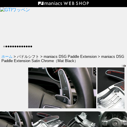
●
●
●
●
●
●
●
●
●
●
●
●
●
ホーム
> パドルシフト > maniacs DSG Paddle Extension > maniacs DSG
Paddle Extension Satin Chrome（Mat Black）