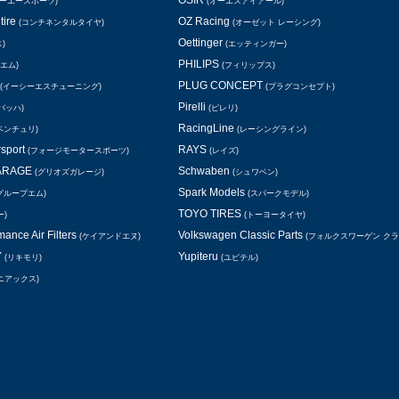
OSIR
シーエースポーツ)
(オーエスアイアール)
tire
OZ Racing
(コンチネンタルタイヤ)
(オーゼット レーシング)
Oettinger
)
(エッティンガー)
PHILIPS
エム)
(フィリップス)
PLUG CONCEPT
(イーシーエスチューニング)
(プラグコンセプト)
Pirelli
バッハ)
(ピレリ)
RacingLine
ベンチュリ)
(レーシングライン)
rsport
RAYS
(フォージモータースポーツ)
(レイズ)
GARAGE
Schwaben
(グリオズガレージ)
(シュワベン)
Spark Models
グループエム)
(スパークモデル)
TOYO TIRES
ー)
(トーヨータイヤ)
ance Air Filters
Volkswagen Classic Parts
(ケイアンドエヌ)
(フォルクスワーゲン ク
Y
Yupiteru
(リキモリ)
(ユピテル)
ニアックス)