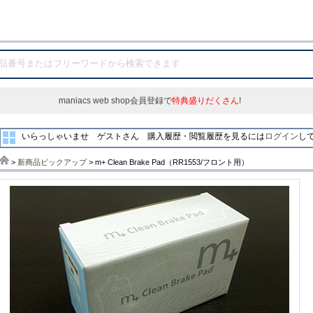
maniacs web shop会員登録で
特典盛りだくさん
!
いらっしゃいませ ゲストさん
購入履歴・閲覧履歴を見るには
ログイン
し
>
新商品ピックアップ
> m+ Clean Brake Pad（RR1553/フロント用）