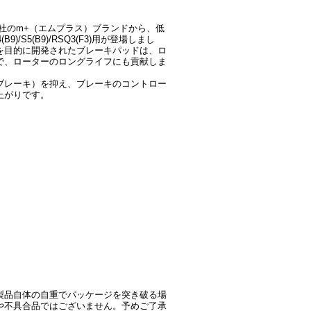
社のm+（エムプラス）ブランドから、低
(B9)/S5(B9)/RSQ3(F3)用が登場しまし
を目的に開発されたブレーキパッドは、ロ
で、ローターのロングライフにも貢献しま
ブレーキ）を抑え、ブレーキのコントロー
上がりです。
製品自体の自重でパッケージを突き破る場
や不具合品ではございません。予めご了承