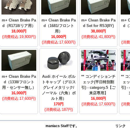
m+ Clean Brake Pa
m+ Clean Brake Pa
m+ Clean Brake Pa
m+ C
d（R1718/リア用）
d（1681/フロント
d Set for RS3(8Y)
d（
18,000円
用）
38,000円
(消費税込:19,800円)
16,000円
(消費税込:41,800円)
(消費税込:17,600円)
(消費
m+ Clean Brake Pa
Audi ホイール ボル
** コンディションチ
**
d（1338/フロント
トキャップ（グロス
ェック(平日特別割
ェッ
用・センサー無し）
グレイメタリック/
引) - category.5【ご
引) -
16,000円
ノーマル（六角）ボ
来店専用】
(消費税込:17,600円)
ルト用）
16,000円
170円
(消費税込:17,600円)
(消費
(消費税込:187円)
maniacs Staffです。
リンク