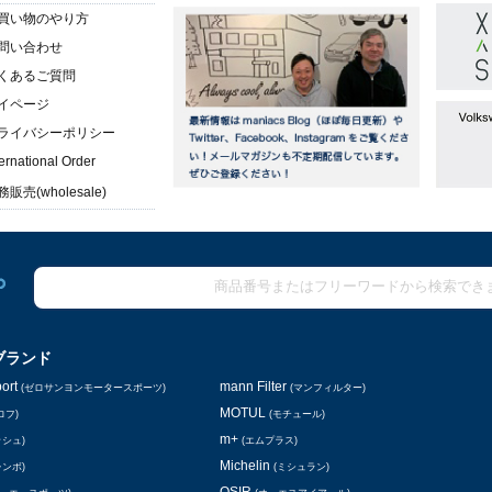
買い物のやり方
問い合わせ
くあるご質問
イページ
ライバシーポリシー
ternational Order
販売(wholesale)
ブランド
ort
mann Filter
(ゼロサンヨンモータースポーツ)
(マンフィルター)
MOTUL
ロフ)
(モチュール)
m+
ッシュ)
(エムプラス)
Michelin
レンボ)
(ミシュラン)