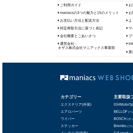
ご利用ガイド
お
maniacsの3つの魅力と15のメリット
お
お支払い方法と配送方法
よ
特定商取引法に基づく表記
マ
会社概要とごあいさつ
プ
運営会社：
In
キザス株式会社マニアックス事業部
業務
カテゴリー
主要取扱
エクステリア(外装)
034MotorSp
エアロパーツ
BELLOF
(ベ
ワイパー
BOSCH
(ボ
ステッカー
Brembo
(ブ