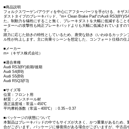
■商品説明
フォルクスワーゲン/アウディを中心にアフターパーツを手がける、キザス
ダストタイプのブレーキパッド、"m+ Clean Brake Pad"のAudi RS3(8Y)/S4
た。制動力を犠牲にすること無く、ブレーキダストを大幅に低減すること
ーターへの攻撃性も純正ブレーキパッドよりも大幅に低減されていますの
す。
踏力に応じた効きの特性としているため、唐突な効き（いわゆるカックン
ル性が向上します。主に街乗りシーンを想定した、コンフォート仕様の仕
■メーカー
m+（キザス株式会社）
■適合車種
Audi RS3(8Y)前期/後期
Audi S4(B9)
Audi S5(B9)
Audi RSQ3(F3)
■サイズ等
位置：フロント用
材質：ノンスチール材
適正温度域：常温～450℃
平均摩耗係数（常温～400℃）：0.35～0.37
■パッケージの状態について
本製品はブレーキパッドの中でもサイズが大きく、かつ重量があるため、
合がございます。パッケージに修復痕がある場合がございますが、中古品