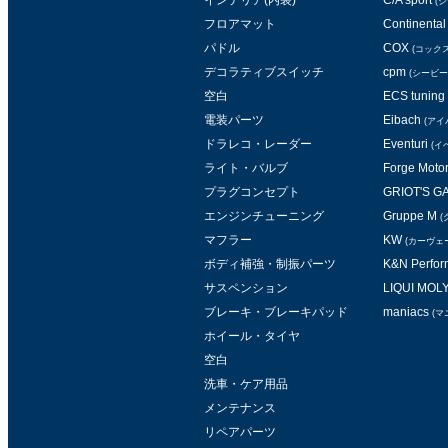
インテリア(内装)
C/A sport
(
フロアマット
Continental 
パドル
COX
(コックス
デコラティブスイッチ
cpm
(シービー
空白
ECS tuning
電装パーツ
Eibach
(アイ
ドラレコ・レーダー
Eventuri
(イ
ライト・バルブ
Forge Moto
プラグコンセプト
GRIOT'S 
エンジンチューニング
Gruppe M
(
マフラー
KW
(カーヴェ
ボディ補強・制振パーツ
K&N Perform
サスペンション
LIQUI MOL
ブレーキ・ブレーキパッド
maniacs
(マ
ホイール・タイヤ
空白
洗車・ケア用品
メンテナンス
リペアパーツ