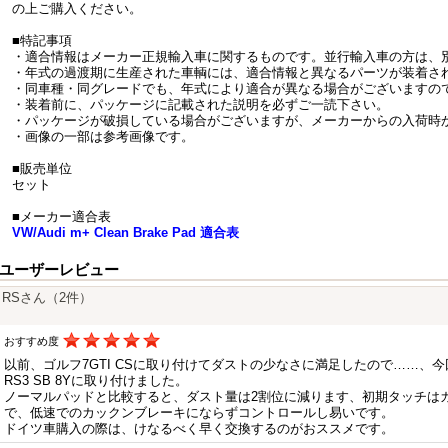
の上ご購入ください。
■特記事項
・適合情報はメーカー正規輸入車に関するものです。並行輸入車の方は、
・年式の過渡期に生産された車輌には、適合情報と異なるパーツが装着さ
・同車種・同グレードでも、年式により適合が異なる場合がございますの
・装着前に、パッケージに記載された説明を必ずご一読下さい。
・パッケージが破損している場合がございますが、メーカーからの入荷時
・画像の一部は参考画像です。
■販売単位
セット
■メーカー適合表
VW/Audi m+ Clean Brake Pad 適合表
ユーザーレビュー
RSさん（2件）
おすすめ度
以前、ゴルフ7GTI CSに取り付けてダストの少なさに満足したので……、
RS3 SB 8Yに取り付けました。
ノーマルパッドと比較すると、ダスト量は2割位に減ります、初期タッチは
で、低速でのカックンブレーキにならずコントロールし易いです。
ドイツ車購入の際は、けなるべく早く交換するのがおススメです。