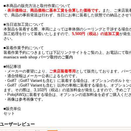
■本商品の販売方法と取付作業について
・
表示価格は、商品価格に基本工賃を合算した価格です。
また、ご来店装
で、商品の事前発送は行わず、当日にお車に装着した状態での納品とさせ
■当日追加工賃について
本製品を装着する際、車両によっては車体側のシーリングと干渉する場合
加工処理を行って装着いたしますので、
5,500円（税込）の追加工賃
が発生
さい。
■装着作業予約について
装着作業予約につきましては下記リンクサイトをご覧の上、お電話にて取
maniacs web shop パーツ取付のご案内
■特記事項
・メーカーの要望により、
ご来店装着専用
として販売しております。パー
・適合情報はメーカー公表によるものです。
・Golf7（Golf7 Variantも含む）に装着する場合は、オプションのボ
・Golf7（Golf7 Variantも含む）以外の車種に装着する場合も、オ
ます。その際は、3,102円（税込）の追加料金が発生しますので、予めご
・Polo(AW1)に装着する場合は、オプションの追加料金を必ずご購入くだ
・画像は参考画像です。
■販売単位
セット
ユーザーレビュー