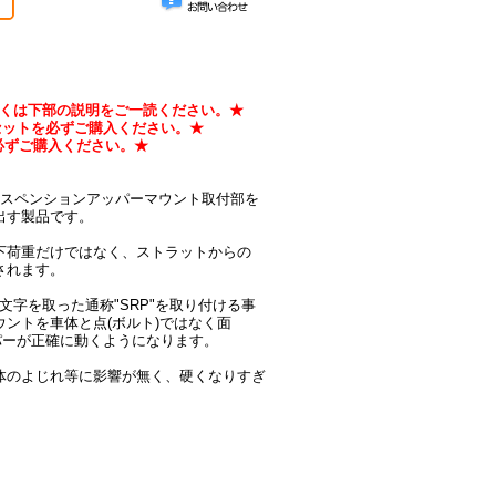
しくは下部の説明をご一読ください。★
ルトセットを必ずご購入ください。★
金を必ずご購入ください。★
)は、フロントサスペンションアッパーマウント取付部を
出す製品です。
下荷重だけではなく、ストラットからの
されます。
ト)の頭文字を取った通称"SRP"を取り付ける事
ントを車体と点(ボルト)ではなく面
パーが正確に動くようになります。
体のよじれ等に影響が無く、硬くなりすぎ