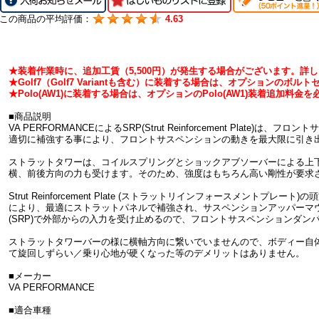
この商品の平均評価：
4.63
★装着作業時に、追加工賃（5,500円）が発生する場合がございます。詳
★Golf7（Golf7 Variantも含む）に装着する場合は、オプションのボ
★Polo(AW1)に装着する場合は、オプションのPolo(AW1)装着追加料
■商品説明
VA PERFORMANCEによるSRP(Strut Reinforcement Plate
適切に補強する事により、フロントサスペンションの動きを最大限に引き
ストラットタワーは、コイルスプリングとショックアブソーバーによる上
横、前後方向の力も受けます。そのため、強度はもちろん高い剛性が要求
Strut Reinforcement Plate (ストラットリインフォースメントプレー
により、最適にストラットパネルで補強され、サスペンションアッパーマウ
(SRP)で外部からの入力を受け止めるので、フロントサスペンションダン
ストラットタワーバーの様に横軸方向に繋いでいませんので、ボディー自
て旋回しずらい／乗り心地が硬くなった等のデメリットはありません。
■メーカー
VA PERFORMANCE
■適合車種