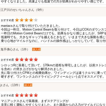
やすくなりました。高速よりも低速での方が効果がわかりやすい感じです。
江戸川のせいちゃんさん（9件）
おすすめ度
maniacsさんで取り付けていただきました。
今回は一昨日、Motion Control Beamを取り付けて、今日はCOXのダ
一昨日のMotion Control Beamだけでも、効果をかなり感じましたが、
低速時でも、大きなギャップを越えるときなど、いままで大きな振動を感じ
乗り心地がマイルドなのに、ハンドルの操作感はしっかりしていて、取り付
鬼手佛心さん（1件）
購入者
おすすめ度
シロッコRに装着して頂いて、170kmの道程を帰宅しましたが、以前スト
を含め）の突き上げがかなり解消されました。
先に取り付けたCPMとの相乗効果か、ワインディングは違うクルマに乗っ
硬すぎず、ワンランク上のドライビングフィールという点でオススメです。
jr.さん（13件）
購入者
おすすめ度
マニアックスさんで装着後、まずステアリングが
非常に軽く運転しやすくなりました。また路面からの入力がマイルドになり