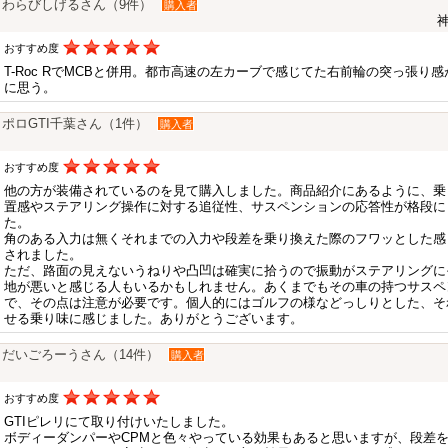
わらびしげるさん（9件）
購入者
神
おすすめ度
T-Roc RでMCBと併用。都市高速の左カーブで感じてた右前輪の突っ張
に思う。
ポロGTI千葉さん（1件）
購入者
おすすめ度
他の方が装備されているのを見て購入しました。商品紹介にあるように、乗
置感やステアリング操作に対する追従性、サスペンションの応答性が格段に
た。
角のある入力は無くそれまでの入力や段差を乗り換えた際のフワッとした感
されました。
ただ、路面の見えないうねりや凸凹は確実に拾うので振動がステアリングに
地が悪いと感じる人もいるかもしれません。あくまでもその車の持つサスペ
で、その点は注意が必要です。個人的にはゴルフの様などっしりとした、そ
せる乗り味に感じました。ありがとうございます。
だいごろーうさん（14件）
購入者
おすすめ度
GTIピレリにて取り付けいたしました。
ボディーダンパーやCPMと色々やっている効果もあると思いますが、段差