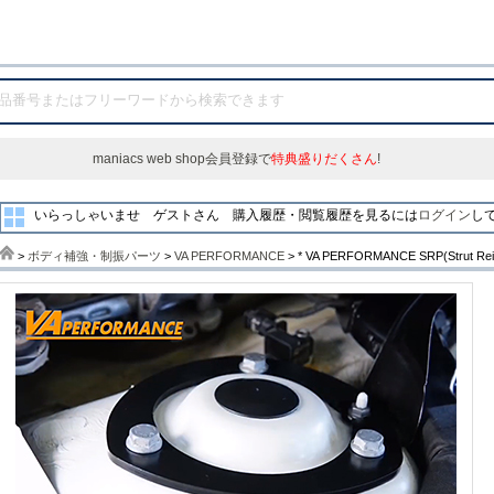
maniacs web shop会員登録で
特典盛りだくさん
!
いらっしゃいませ ゲストさん
購入履歴・閲覧履歴を見るには
ログイン
し
>
ボディ補強・制振パーツ
>
VA PERFORMANCE
> * VA PERFORMANCE SRP(Strut 