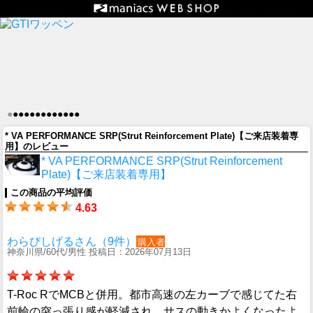
●
●
●
●
●
●
●
●
●
●
●
●
●
* VA PERFORMANCE SRP(Strut Reinforcement Plate)【ご来店装着専
用】のレビュー
* VA PERFORMANCE SRP(Strut Reinforcement
Plate)【ご来店装着専用】
この商品の平均評価
4.63
わらびしげるさん（9件）
購入者
神奈川県/60代/男性 投稿日：2026年07月13日
T-Roc RでMCBと併用。都市高速の左カーブで感じてた右
前輪の突っ張り感が軽減され、サスの動きかよくなったよ