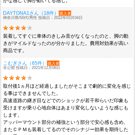
かな感じで脚が動いてる感じ。
DAYTONA1さん（18件）
購入者
神奈川県/50代/男性 投稿日：2022年03月04日
装着してすぐに車体のきしみ音がなくなったのと、脚の動
きがマイルドなったのが分かりました。費用対効果が高い
商品です。
こむぎさん（65件）
購入者
非公開 投稿日：2021年12月08日
取付後1ヵ月ほど経過しましたがそこまで劇的に変化を感じ
る事はできませんでした。
高速道路の継ぎ目などでのショックが若干和らいだ印象も
受けますが乗り心地自体はあまり変化しないような感じも
します。
アッパーマウント部分の補強という部分で安心感も含め、
またＣＰＭも装着してるのでそのシナジー効果を期待した