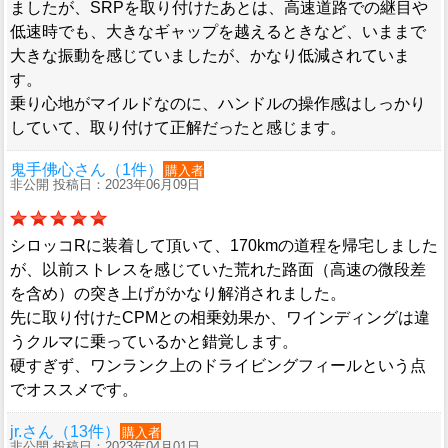
ましたが、SRPを取り付けたあとは、高速道路での継目や
低速時でも、大きなギャップを越えるときなど、いままで
大きな振動を感じていましたが、かなり低減されていま
す。
乗り心地がマイルドなのに、ハンドルの操作感はしっかり
していて、取り付けて正解だったと感じます。
鬼手佛心さん（1件）
購入者
非公開 投稿日：2023年06月09日
シロッコRに装着して頂いて、170kmの道程を帰宅しました
が、以前ストレスを感じていた荒れた路面（高速の微段差
を含め）の突き上げがかなり解消されました。
先に取り付けたCPMとの相乗効果か、ワインディングは違
うクルマに乗っているかと錯覚します。
硬すぎず、ワンランク上のドライビングフィールという点
でオススメです。
jr.さん（13件）
購入者
非公開 投稿日：2023年04月01日