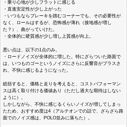
・乗り心地が少しフラットに感じる
・直進安定性が少し上がった
・いつもならブレーキを踏むコーナーでも、その必要性が
なく、ロールはするが、恐怖感が薄れ（接地感が増し
た？）、曲がっていけた。
・全体的に硬質感が少し増し上質感が向上。
悪い点は、以下の1点のみ。
・ロードノイズが全体的に増した。特にざらついた路面で
は、いつものゴーというノイズにさらに反響音がプラスさ
れ、不快に感じるようになった。
総括すると、価格と走りを考えると、コストパフォーマン
スは高く取り付ける価値あり（ただし過大な期待はしない
ように）。
しかしながら、不快に感じるくらいノイズが増してしまっ
たため、おすすめ度は4（アルテオンでの話で、ざらざら路
面でのノイズ感は、POLO並みに落ちた）。