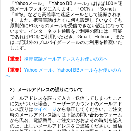
「Yahooメール」「Yahoo BBメール」はほぼ100％迷
惑メールフォルダに入ります。「OCN」「So-net」
「nifty」なども高確率で迷惑メールとして認識されま
す。また、携帯電話はとくに何も設定していなくても
原則的にPCからのメールを受信できない設定になって
います。インターネット通販をご利用の際には、可能
であればPCをご利用いただき、Gmail、Hotmail、また
は上記以外のプロバイダーメールのご利用を推奨いた
します。
【重要】
携帯電話メールアドレスをお使いの方へ
【重要】
Yahoo!メール、Yahoo! BBメールをお使いの方
へ
2）メールアドレスの誤りについて
メールアドレスを誤って入力・送信してしまったこと
に気がついた場合、ユーザーアカウントのメールアド
レス誤りは
マイページ
から修正してください。ご注文
時のメールアドレス誤りは下記の問い合わせフォーム
から氏名、電話番号、ご注文のおおよその時刻を記入
の上、正しいメールアドレスをご連絡ください。当店