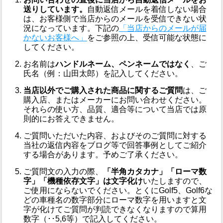
送りしています。
自動返信メールを着信しない場合
は、お客様側で当店からのメールを受信できない状
況になっています。下記の
「当店からのメールが届
かないお客様へ」
をご参照の上、受信可能な状態に
してください。
お名前は
ハンドルネーム、ペンネームではなく
、ご
氏名（例：山田太郎）を記入してください。
当店以外でご購入された商品に関するご質問
は、ご
購入店、またはメーカーにお問い合わせください。
それらの使い方、品質、適合等について当店では原
則的にお答えできません。
ご質問いただいた内容、およびそのご質問に対する
当社の返信内容をブログ等で回答事例としてご紹介
する場合があります。予めご了承ください。
ご質問文の入力の際、
「半角カタカナ」「ローマ数
字」「機種依存文字」は文字化け
いたしますので、
ご使用にならないでください。とくにGolf5、Golf6な
どの車種名の数字部分にローマ数字を用いますと文
字が化けてご質問が判読できなくなりますので算用
数字（･･5,6等）で記入してください。