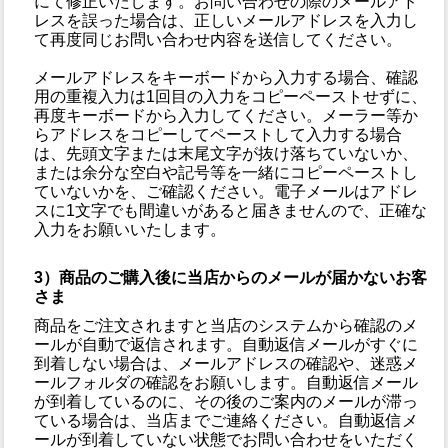
にて修正いたします。お問い合わせの際のメールアド
レスを誤った場合は、正しいメールアドレスを入力し
て再度同じお問い合わせ内容を送信してください。
メールアドレスをキーボードから入力する場合、確認
用の重複入力は1回目の入力をコピーペーストせずに、
再度キーボードから入力してください。メーラー等か
らアドレスをコピーしてペーストして入力する場合
は、先頭文字または末尾文字が抜け落ちていないか、
または余分な空白や記号等を一緒にコピーペーストし
ていないかを、ご確認ください。電子メールはアドレ
スに1文字でも間違いがあると届きませんので、正確な
入力をお願いいたします。
3）商品のご購入後に当店からのメールが届かないお客
さま
商品をご注文されますと当店のシステムから確認のメ
ールが自動で返信されます。自動返信メールがすぐに
到着しない場合は、メールアドレスの確認や、迷惑メ
ールフォルダの確認をお願いします。自動返信メール
が到着しているのに、その後のご案内のメールが滞っ
ている場合は、当店までご連絡ください。自動返信メ
ールが到着していない状態でお問い合わせをいただく