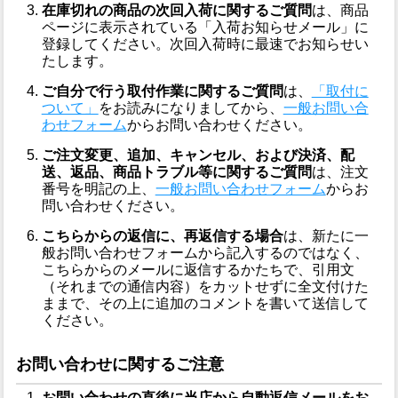
在庫切れの商品の次回入荷に関するご質問
は、商品
ページに表示されている「入荷お知らせメール」に
登録してください。次回入荷時に最速でお知らせい
たします。
ご自分で行う取付作業に関するご質問
は、
「取付に
ついて」
をお読みになりましてから、
一般お問い合
わせフォーム
からお問い合わせください。
ご注文変更、追加、キャンセル、および決済、配
送、返品、商品トラブル等に関するご質問
は、注文
番号を明記の上、
一般お問い合わせフォーム
からお
問い合わせください。
こちらからの返信に、再返信する場合
は、新たに一
般お問い合わせフォームから記入するのではなく、
こちらからのメールに返信するかたちで、引用文
（それまでの通信内容）をカットせずに全文付けた
ままで、その上に追加のコメントを書いて送信して
ください。
お問い合わせに関するご注意
お問い合わせの直後に当店から自動返信メールをお