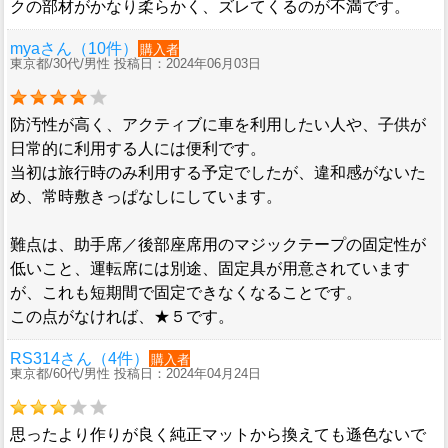
クの部材がかなり柔らかく、ズレてくるのが不満です。
myaさん（10件）
購入者
東京都/30代/男性 投稿日：2024年06月03日
防汚性が高く、アクティブに車を利用したい人や、子供が
日常的に利用する人には便利です。
当初は旅行時のみ利用する予定でしたが、違和感がないた
め、常時敷きっぱなしにしています。
難点は、助手席／後部座席用のマジックテープの固定性が
低いこと、運転席には別途、固定具が用意されています
が、これも短期間で固定できなくなることです。
この点がなければ、★５です。
RS314さん（4件）
購入者
東京都/60代/男性 投稿日：2024年04月24日
思ったより作りが良く純正マットから換えても遜色ないで