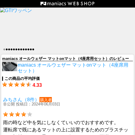
●
●
●
●
●
●
●
●
●
●
●
●
●
maniacs オールウェザー マットonマット（4座席用セット）のレビュー
maniacs オールウェザー マットonマット（4座席用
セット）
この商品の平均評価
4.33
みちさん（8件）
購入者
非公開 投稿日：2024年06月03日
雨の時など中を気にしなくていいのでおすすめです。
運転席で既にあるマットの上に設置するためのプラスチッ