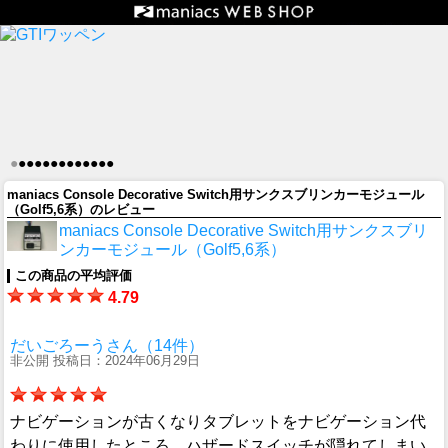
●
●
●
●
●
●
●
●
●
●
●
●
●
maniacs Console Decorative Switch用サンクスブリンカーモジュール
（Golf5,6系）のレビュー
maniacs Console Decorative Switch用サンクスブリ
ンカーモジュール（Golf5,6系）
この商品の平均評価
4.79
だいごろーうさん（14件）
非公開 投稿日：2024年06月29日
ナビゲーションが古くなりタブレットをナビゲーション代
わりに使用したところ、ハザードスイッチが隠れてしまい