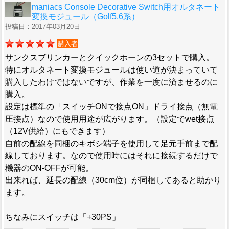
maniacs Console Decorative Switch用オルタネート
変換モジュール（Golf5,6系）
投稿日：2017年03月20日
購入者
サンクスブリンカーとクイックホーンの3セットで購入。
特にオルタネート変換モジュールは使い道が決まっていて
購入したわけではないですが、作業を一度に済ませるのに
購入。
設定は標準の「スイッチONで接点ON」ドライ接点（無電
圧接点）なので使用用途が広がります。（設定でwet接点
（12V供給）にもできます）
自前の配線を同梱のキボシ端子を使用して足元手前まで配
線しております。なので使用時にはそれに接続するだけで
機器のON-OFFが可能。
出来れば、延長の配線（30cm位）が同梱してあると助かり
ます。
ちなみにスイッチは「+30PS」