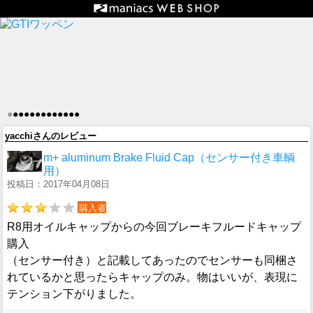
●
●
●
●
●
●
●
●
●
●
●
●
●
yacchiさんのレビュー
m+ aluminum Brake Fluid Cap（センサー付き車輌
用）
投稿日：2017年04月08日
購入者
R8用オイルキャップからの今回ブレーキフルードキャップ
購入
（センサー付き）と記載してあったのでセンサーも同梱さ
れているかと思ったらキャップのみ。物はいいが、表現に
テンション下がりました。