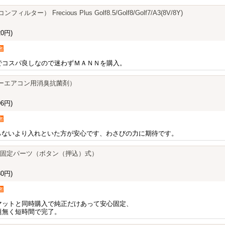
ィルター） Frecious Plus Golf8.5/Golf8/Golf7/A3(8V/8Y)
0円)
者
でコスパ良しなので迷わずＭＡＮＮを購入。
ir（カーエアコン用消臭抗菌剤）
6円)
者
らないより入れといた方が安心です、わさびの力に期待です。
ト固定パーツ（ボタン（押込）式）
0円)
者
マットと同時購入で純正だけあって安心固定、
題無く短時間で完了。