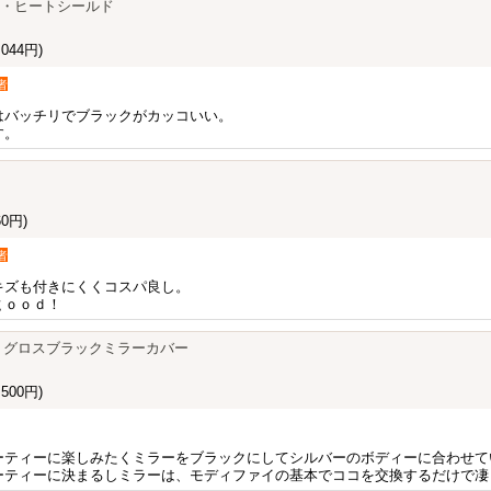
ー・ヒートシールド
044円)
者
はバッチリでブラックがカッコいい。
す。
0円)
者
キズも付きにくくコスパ良し。
ｇｏｏｄ！
lf7.5 グロスブラックミラーカバー
500円)
ーティーに楽しみたくミラーをブラックにしてシルバーのボディーに合わせて
ーティーに決まるしミラーは、モディファイの基本でココを交換するだけで凄