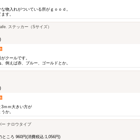
ァな物入れがついている所がｇｏｏｄ。
てます。
ays safe. ステッカー（Sサイズ）
)
者
所がクールです。
ね、例えば赤、ブルー、ゴールドとか。
)
者
と3ｍｍ大きい方が
ょうか。
バー ナロウタイプ
のところ 960円
(消費税込:1,056円)