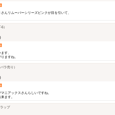
者
Ｃさんリムーバーシリーズピンクが目を引いて、
-6）
)
者
います、
がりますね。
（バラ売り）
)
者
がマニアックスさんらしいですね。
出来ます。
トラップ