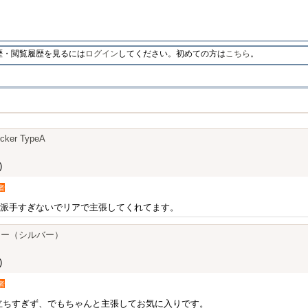
・閲覧履歴を見るには
ログイン
してください。初めての方は
こちら
。
icker TypeA
)
者
T派手すぎないでリアで主張してくれてます。
カー（シルバー）
)
者
立ちすぎず、でもちゃんと主張してお気に入りです。