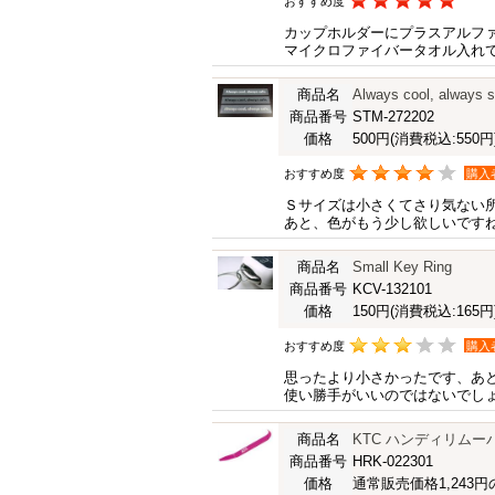
おすすめ度
カップホルダーにプラスアルフ
マイクロファイバータオル入れ
商品名
Always cool, alw
商品番号
STM-272202
価格
500円
(消費税込:550円
おすすめ度
購入
Ｓサイズは小さくてさり気ない
あと、色がもう少し欲しいです
商品名
Small Key Ring
商品番号
KCV-132101
価格
150円
(消費税込:165円
おすすめ度
購入
思ったより小さかったです、あ
使い勝手がいいのではないでし
商品名
KTC ハンディリムー
商品番号
HRK-022301
価格
通常販売価格1,243円