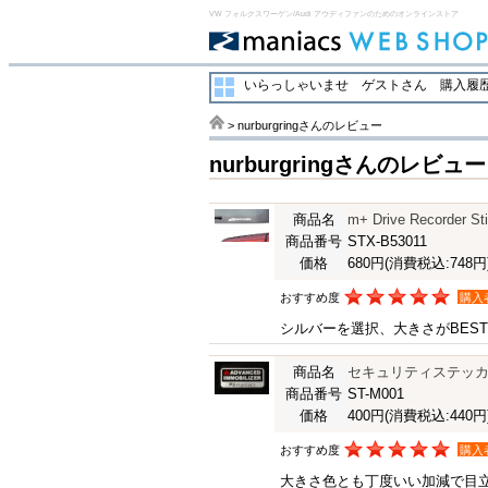
VW フォルクスワーゲン/Audi アウディファンのためのオンラインストア
いらっしゃいませ ゲストさん
購入履歴
> nurburgringさんのレビュー
nurburgringさんのレビュー
商品名
m+ Drive Recorder St
商品番号
STX-B53011
価格
680円
(消費税込:748円
おすすめ度
購入
シルバーを選択、大きさがBES
商品名
セキュリティステッ
商品番号
ST-M001
価格
400円
(消費税込:440円
おすすめ度
購入
大きさ色とも丁度いい加減で目