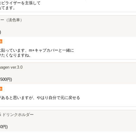
モビライザーを主張して
れてます。
カー（淡色車）
)
者
に貼っています、m+キャプカバーと一緒に
けたくなりますね。
agen ver.3.0
500円)
者
があると思いますが、やはり自分で元に戻せる
olf7.5 ドリンクホルダー
0円)