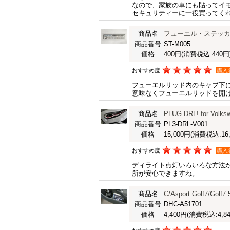
なので、家族の車にも貼ってイ
セキュリティーに一役買ってく
商品名
フューエル・ステッ
商品番号
ST-M005
価格
400円
(消費税込:440円
おすすめ度
購入
フューエルリッド内のキャプ下
意味なくフューエルリッドを開
商品名
PLUG DRL! for Volksw
商品番号
PL3-DRL-V001
価格
15,000円
(消費税込:16,
おすすめ度
購入
ディライト点灯いろいろな方法
所が安心できますね。
商品名
C/Asport Golf7/G
商品番号
DHC-A51701
価格
4,400円
(消費税込:4,84