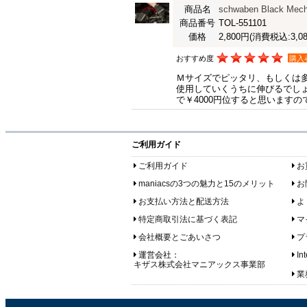
商品名
schwaben Black Mech
商品番号
TOL-551101
価格
2,800円
(消費税込:3,08
おすすめ度
購入
Ｍサイズでピッタリ、もしくは
使用していくうちに伸びるでし
で￥4000円位すると思います
ご利用ガイド
ご利用ガイド
お
maniacsの3つの魅力と15のメリット
お
お支払い方法と配送方法
よ
特定商取引法に基づく表記
マ
会社概要とごあいさつ
プ
運営会社：
In
キザス株式会社マニアックス事業部
業務