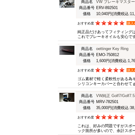
商品名
VW ブレーキマスタ
商品番号
ERV-892501
価格
10,040円
(消費税込:11,
おすすめ度
購入
純正品だけあってフィティング
これでブレーキオイルも安心で
商品名
oettinger Key Ring
商品番号
EMO-750812
価格
1,600円
(消費税込:1,76
おすすめ度
購入
ゴム素材で軽く柔軟性がある為
シリコンキーカバーと合わせて
商品名
VW純正 Golf7/Go
商品番号
MRV-782501
価格
35,000円
(消費税込:38,
おすすめ度
これは、好みの問題ですがスポ
ック箇所が多いので、余計スポ