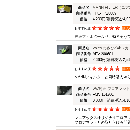
商品名
MANN FILTER（エアコンフ
商品番号
FPC-FP26009
価格
4,200円
(消費税込:4,62
おすすめ度
購入
純正フィルターより、効きそう
商品名
Valeo わさびd'a
商品番号
AFV-280601
価格
2,360円
(消費税込:2,59
おすすめ度
購入
MANNフィルターと同時購入や
商品名
VW純正 フロアマッ
商品番号
FMV-151901
価格
3,800円
(消費税込:4,18
おすすめ度
購入
マニアックスオリジナルフロア
フロアマットとの取り付けも問