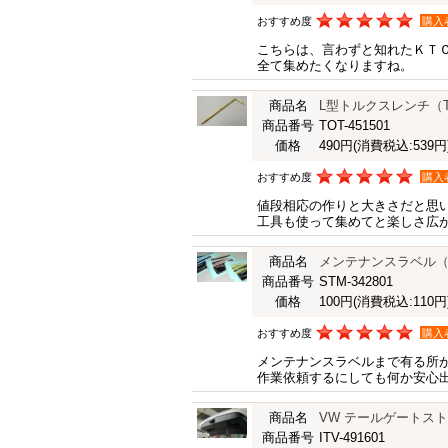
おすすめ度
購入
こちらは、言わずと知れたＫＴ
全て集めたくなりますね。
商品名
L型トルクスレンチ（T
商品番号
TOT-451501
価格
490円
(消費税込:539円
おすすめ度
購入
値段相応の作りと大きさだと思
工具も使って集めてと楽しさ広
商品名
メンテナンスラベル
商品番号
STM-342801
価格
100円
(消費税込:110円
おすすめ度
購入
メンテナンスラベルまで有る所
作業依頼するにしても何か安心
商品名
VW テールゲートス
商品番号
ITV-491601