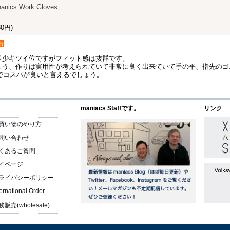
anics Work Gloves
0円)
者
多少キツイ位ですがフィット感は抜群です。
ょう、作りは実用性が考えられていて非常に良く出来ていて手の平、指先のゴ
のでコスパが良いと言えるでしょう。
maniacs Staffです。
リンク
買い物のやり方
問い合わせ
くあるご質問
イページ
ライバシーポリシー
ternational Order
販売(wholesale)