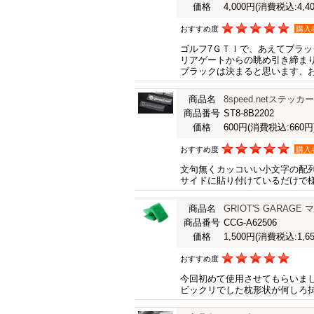
価格
4,000円
(消費税込:4,40
おすすめ度
購入
ゴルフ7ＧＴＩで、あえてブラッ
リアゲートからの眺め引き締ま
ブラックは決まると思います、
商品名
8speed.netステッ
商品番号
ST8-8B2202
価格
600円
(消費税込:660円
おすすめ度
購入
文句無くカッコいい小文字の配
サイドに貼り付けているだけで
商品名
GRIOT'S GARA
商品番号
CCG-A62506
価格
1,500円
(消費税込:1,65
おすすめ度
今回初めて使用させてもらいま
ビックリでした枕形状が何しろ