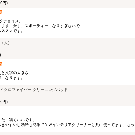
0円)
者
クチョイス。
ります、派手、スポーティーになりすぎないで
おススメです。
カー（大）
)
者
列と文字の大きさ、
様になります。
GE マイクロファイバー クリーニングパッド
0円)
した、凄くいいです。
拭きやすいし洗浄も簡単でＶＷインテリアクリーナーと共に使ってます、もっ