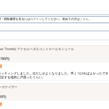
・閲覧履歴を見るには
ログイン
してください。初めての方は
こちら
。
n Power Throttle) アクセルペダルコントロールモジュール
780円)
者
セッティングしました。出だしがよくなりました。早くつければよかったです
固定する場所に戸惑ったぐらい。
オーガナイザー
0円)
者