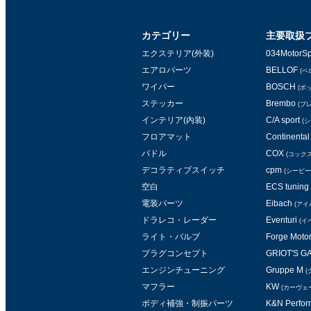
カテゴリー
主要取扱
エクステリア(外装)
034MotorSp
エアロパーツ
BELLOF
(ベ
ワイパー
BOSCH
(ボ
ステッカー
Brembo
(ブ
インテリア(内装)
C/A sport
(
フロアマット
Continental 
パドル
COX
(コックス
デコラティブスイッチ
cpm
(シービー
空白
ECS tuning
電装パーツ
Eibach
(アイ
ドラレコ・レーダー
Eventuri
(イ
ライト・バルブ
Forge Moto
プラグコンセプト
GRIOT'S 
エンジンチューニング
Gruppe M
(
マフラー
KW
(カーヴェ
ボディ補強・制振パーツ
K&N Perform