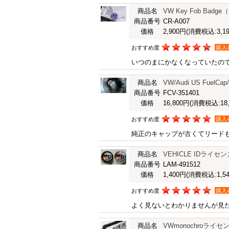
商品名
VW Key Fob Ba
商品番号
CR-A007
価格
2,900円
(消費税込:3,19
おすすめ度
購入
いつのまにかなくなっていたの
商品名
VW/Audi US Fue
商品番号
FCV-351401
価格
16,800円
(消費税込:18,
おすすめ度
購入
純正のキャップが古くてリード
商品名
VEHICLE IDライセン
商品番号
LAM-491512
価格
1,400円
(消費税込:1,54
おすすめ度
購入
よく見ないとわかりませんが見
商品名
VWmonochroライ