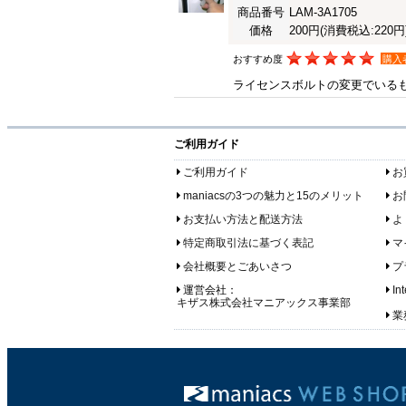
商品番号
LAM-3A1705
価格
200円
(消費税込:220円
おすすめ度
購入
ライセンスボルトの変更でいる
ご利用ガイド
ご利用ガイド
お
maniacsの3つの魅力と15のメリット
お
お支払い方法と配送方法
よ
特定商取引法に基づく表記
マ
会社概要とごあいさつ
プ
運営会社：
In
キザス株式会社マニアックス事業部
業務