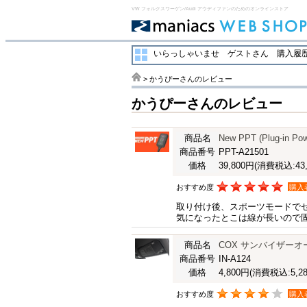
VW フォルクスワーゲン/Audi アウディファンのためのオンラインストア
いらっしゃいませ ゲストさん
購入履歴
> かうぴーさんのレビュー
かうぴーさんのレビュー
商品名
New PPT (Plug-i
商品番号
PPT-A21501
価格
39,800円
(消費税込:43,
おすすめ度
購入
取り付け後、スポーツモードで
気になったとこは線が長いので
商品名
COX サンバイザー
商品番号
IN-A124
価格
4,800円
(消費税込:5,28
おすすめ度
購入