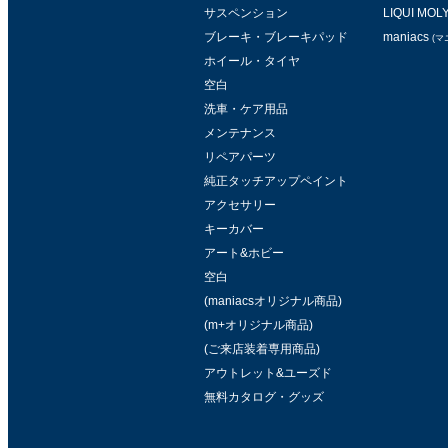
サスペンション
LIQUI MOL
ブレーキ・ブレーキパッド
maniacs
(マ
ホイール・タイヤ
空白
洗車・ケア用品
メンテナンス
リペアパーツ
純正タッチアップペイント
アクセサリー
キーカバー
アート&ホビー
空白
(maniacsオリジナル商品)
(m+オリジナル商品)
(ご来店装着専用商品)
アウトレット&ユーズド
無料カタログ・グッズ