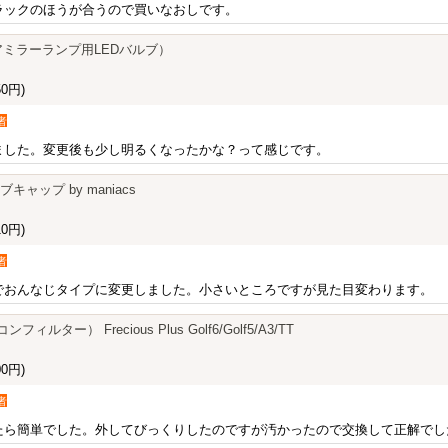
ラックのほうが合うので買いなおしです。
S（ドアミラーランプ用LEDバルブ）
0円)
者
ました。変更後も少し明るくなったかな？って感じです。
ブキャップ by maniacs
0円)
者
でおんなじタイプに変更しました。小さいところですが見た目変わります。
フィルター） Frecious Plus Golf6/Golf5/A3/TT
0円)
者
たら簡単でした。外してびっくりしたのですが汚かったので交換して正解でし