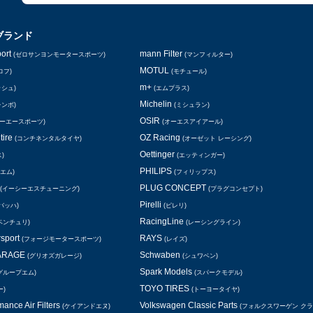
ブランド
ort
mann Filter
(ゼロサンヨンモータースポーツ)
(マンフィルター)
MOTUL
ロフ)
(モチュール)
m+
ッシュ)
(エムプラス)
Michelin
レンボ)
(ミシュラン)
OSIR
シーエースポーツ)
(オーエスアイアール)
tire
OZ Racing
(コンチネンタルタイヤ)
(オーゼット レーシング)
Oettinger
)
(エッティンガー)
PHILIPS
エム)
(フィリップス)
PLUG CONCEPT
(イーシーエスチューニング)
(プラグコンセプト)
Pirelli
バッハ)
(ピレリ)
RacingLine
ベンチュリ)
(レーシングライン)
rsport
RAYS
(フォージモータースポーツ)
(レイズ)
GARAGE
Schwaben
(グリオズガレージ)
(シュワベン)
Spark Models
グループエム)
(スパークモデル)
TOYO TIRES
ー)
(トーヨータイヤ)
ance Air Filters
Volkswagen Classic Parts
(ケイアンドエヌ)
(フォルクスワーゲン ク