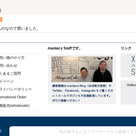
)
者
ものなので買いました。
maniacs Staffです。
リンク
買い物のやり方
問い合わせ
くあるご質問
イページ
ライバシーポリシー
ternational Order
販売(wholesale)