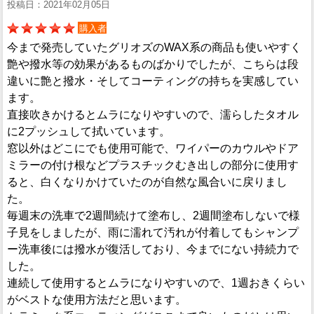
投稿日：2021年02月05日
購入者
今まで発売していたグリオズのWAX系の商品も使いやすく
艶や撥水等の効果があるものばかりでしたが、こちらは段
違いに艶と撥水・そしてコーティングの持ちを実感してい
ます。
直接吹きかけるとムラになりやすいので、濡らしたタオル
に2プッシュして拭いています。
窓以外はどこにでも使用可能で、ワイパーのカウルやドア
ミラーの付け根などプラスチックむき出しの部分に使用す
ると、白くなりかけていたのが自然な風合いに戻りまし
た。
毎週末の洗車で2週間続けて塗布し、2週間塗布しないで様
子見をしましたが、雨に濡れて汚れが付着してもシャンプ
ー洗車後には撥水が復活しており、今までにない持続力で
した。
連続して使用するとムラになりやすいので、1週おきくらい
がベストな使用方法だと思います。