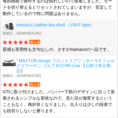
毎回画面で操作するのは煩わしいので装着しました。モー
ドを切り替えるとリセットされてしまいますが、安定して
動作しているので特に問題はありません。
maniacs Leather key shell （VW-F type）
投稿日：2024年06月19日
購入者
質感も実用性も文句なしの、さすがmaniacsの一品です。
* MAXTON design フロントスプリッター V.4 フォル
クスワーゲン ゴルフ８GTI/R-Line 【お取り寄せ商
品】
投稿日：2024年06月19日
購入者
GTIに取り付けました。パンパー下部のデザインに沿って装
着されるシンプルな形状なので、見た目が激変するという
こともなく、格好良くなりました。出入りは少しの段差で
も段切りしないと擦ります。