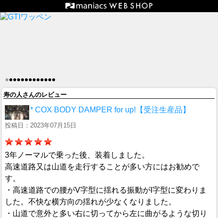
●
●
●
●
●
●
●
●
●
●
●
●
●
寿の人さんのレビュー
* COX BODY DAMPER for up!【受注生産品】
投稿日：2023年07月15日
3年ノーマルで乗った後、装着しました。
高速道路又は山道を走行することが多い方にはお勧めで
す。
・高速道路での腰がV字型に揺れる振動がI字型に変わりま
した。不快な横方向の揺れが少なくなりました。
・山道で意外と多い右に切ってから左に曲がるような切り