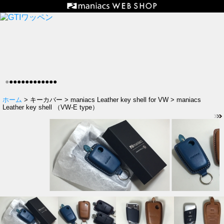
●
●
●
●
●
●
●
●
●
●
●
●
●
ホーム
> キーカバー > maniacs Leather key shell for VW > maniacs
Leather key shell （VW-E type）