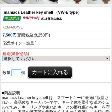
maniacs Leather key shell （VW-E type）
KCM-A004VE
7,500円
(消費税込:8,250円)
[225ポイント進呈 ]
種別(選択必須)
数量
個
■商品説明
maniacs Leather key shell は、スマートキーに最適に設計さ
れた、高品位なキーカバーです。キー全体を堅牢な革のシェ
ルで包み、キーリングや束ねたキーとの擦れ傷からキーを守
ります。不意の落下等の衝撃からもキーを保護し、大切な愛