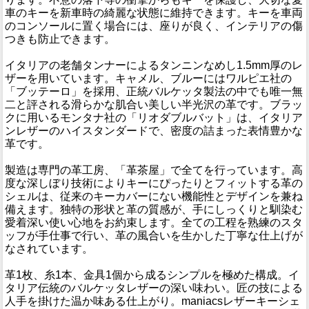
車のキーを新車時の綺麗な状態に維持できます。キーを車両
のコンソールに置く場合には、座りが良く、インテリアの傷
つきも防止できます。
イタリアの老舗タンナーによるタンニンなめし1.5mm厚のレ
ザーを用いています。キャメル、ブルーにはワルピエ社の
「ブッテーロ」を採用、正統バルケッタ製法の中でも唯一無
二と評される滑らかな肌合い美しい半光沢の革です。ブラッ
クに用いるモンタナ社の「リオダブルバット」は、イタリア
ンレザーのハイスタンダードで、密度の詰まった表情豊かな
革です。
製造は専門の革工房、「革茶屋」で全てを行っています。高
度な深しぼり技術によりキーにぴったりとフィットする革の
シェルは、従来のキーカバーにない機能性とデザインを兼ね
備えます。独特の形状と革の質感が、手にしっくりと馴染む
愛着深い使い心地をお約束します。全ての工程を熟練のスタ
ッフが手仕事で行い、革の風合いを生かした丁寧な仕上げが
なされています。
革1枚、糸1本、金具1個から成るシンプルを極めた構成。イ
タリア伝統のバルケッタレザーの深い味わい。匠の技による
人手を掛けた温か味ある仕上がり。maniacsレザーキーシェ