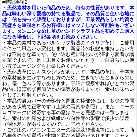
■特記事項2
・天然素材を用いた商品のため、特有の性質があります。本
品は味わい深く愛着の持てる製品で、その品質と使い心地に
は自信を持って販売しておりますが、工業製品らしい均質さ
完璧さを重視されるお客様にはマッチしない可能性もござい
ます。タンニンなめし革のハンドクラフト品を初めてご購入
になる場合は、下記各項をお読みください。
・本品の素材であるバルケッタ製法のイタリア革は、ご使用
に伴って風合いが変化します。新品時の状態を維持したい方
には不向きな革です。使い込む程に味わいが深まり愛着が増
す革ですので、是非末長くお使いいただき、ご自身らしい使
い方でエージングをお楽しみください。
・天然皮革にはキズやシワがあります。本品の革は、革本来
の素材感を生かすなめし方のため、生きていたときからのし
わ、傷、色ムラ等があります。子細に観察すればひとつの製
品内にほぼ必ず何箇所かの傷等がありますが、素材の味わい
としてご理解ください。
・本品の裏カバーの蓋部分と周囲の枠部分には、多少の隙間
がある状態で正常です（上掲の写真を参照）。また、キーの
ロゴマークに対応する革の窓はキーと完璧には一致しませ
ん。素材の伸縮および繊維の方向性等の影響で多少の誤差
（個体差）がありますので、ご了承ください。
・ご使用のパソコンモニターの設定及び環境等によって、商
品画像の色や質感が実物と異なる場合があります。キャメ