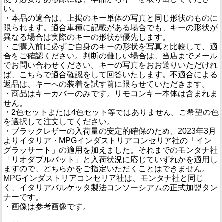
い。
・本品の適合は、上掲のキー単体の写真と同じ形状のものに
限られます。適合車種に記載がある場合でも、キーの形状が
異なる場合は実際のキーの形状が優先します。
・ご購入前に必ずご自身のキーの形状を写真と比較して、適
合をご確認ください。判断の難しい場合は、当店までメール
でお問い合わせください。キーの写真をおお送りいただけれ
ば、こちらで適合確認をして回答いたします。不適合による
返品は、キーへの装着を試す前に限らせていただきます。
・商品はキーカバーのみです。リモコンキー本体は含まれま
せん。
・2色セットまたは4色セット等ではありません。ご希望の色
を選択して注文してください。
・ブラックレザーの入荷量の安定的確保のため、2023年3月
よりイタリア・MPGインダストリアコンセリア社の「イン
グラッサート」の適用を加えました。それまでのモンタナ社
「リオダブルバット」と入荷状況に応じていずれかを適用し
ますので、どちらかをご指定いただくことはできません。
MPGインダストリアコンセリア社は、モンタナ社と同じ
く、イタリアバルケッタ製法コンソーシアムの正式加盟タン
ナーです。
・画像は参考画像です。