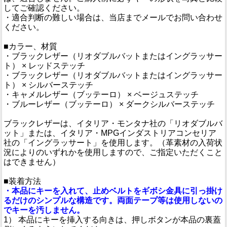
してご確認ください。
・適合判断の難しい場合は、当店までメールでお問い合わせ
ください。
■カラー、材質
・ブラックレザー（リオダブルバットまたはイングラッサー
ト） × レッドステッチ
・ブラックレザー（リオダブルバットまたはイングラッサー
ト） × シルバーステッチ
・キャメルレザー（ブッテーロ） × ベージュステッチ
・ブルーレザー（ブッテーロ） × ダークシルバーステッチ
ブラックレザーは、イタリア・モンタナ社の「リオダブルバ
ット」または、イタリア・MPGインダストリアコンセリア
社の「イングラッサート」を使用します。（革素材の入荷状
況によりのいずれかを使用しますので、ご指定いただくこと
はできません）
■装着方法
・本品にキーを入れて、止めベルトをギボシ金具に引っ掛け
るだけのシンプルな構造です。両面テープ等は使用しないの
でキーを汚しません。
1） 本品にキーを挿入する向きは、押しボタンが本品の裏蓋