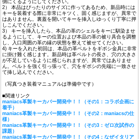
側にくるようにしてください。
2） 本品はぴったりのサイズに作ってあるため、新品時には
キーを装着する際に非常にキツく、固く感じますが、異常で
はありません。裏蓋を開いてキーを挿入しゆっくり丁寧に押
しこんでください。
3） キーを挿入したら、本品の革のシェルをキーに馴染ませ
るようにして、キーの位置および本品の革の被り具合を調整
し、入口周囲の革の縁の状態を整えて被せてください。
4) キーを入れた初回は、本品の革ベルトをギボシ金具に非常
に掛け難く感じます。新品時は革ベルトの長さ、穴の大きさ
が不足しているように感じられますが、異常ではありませ
ん。ベルトを強く引っ張って、穴をギボシの先端に一致させ
て挿し込んでください。
（写真つき装着マニュアルは準備中です）
■関連リンク
maniacs革製キーカバー開発中！！（その1：コラボ企画に
着手）
maniacs革製キーカバー開発中！！（その2：maniacsの仕
様）
maniacs革製キーカバー開発中！！（その3：ゼロ次試作の
課題）
maniacs革製キーカバー開発中！！（その4：なぜイタリア