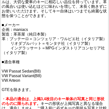
ルは、大切な愛車のキーに相応しい品位を持っています。革
の風合いは使い込むほどに味わいを増して、末長く飽きずに
お使いいただけます。そしてキー自体はいつまでも綺麗な状
態を保つことができます。
■メーカー
企画：maniacs
製造：革茶屋（純日本製）
革：ブッテーロ＝コンツェリア・ワルピエ社（イタリア製）
リオダブルバット＝モンタナ社（イタリア製）
イングラッサート＝MPGインダストリアコンセリア社
（イタリア製）
■適合車種
VW Passat Sedan(B8)
VW Passat Variant(B8)
VW Arteon
GTEを除きます。
・本品の適合は、上掲3,4枚目のキー単体の写真と同じ形状
のものに限られます。
キーの形状が上掲写真と異なる場合
は、適合しません。ご購入前に必ずキーの形状を写真と比較