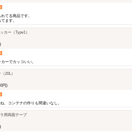
者
られてる商品です。
れてます。
テッカー（Type1）
)
者
ッカーでカッコいい。
ナ（20L）
0円)
者
ですね、コンテナの作りも間違いなし。
トカメラ用両面テープ
)