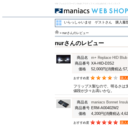
VW フォルクスワーゲン/Audi アウディファンのためのオンラインストア
いらっしゃいませ ゲストさん
購入履歴
> nurさんのレビュー
nurさんのレビュー
商品名
m+ Replace HID Blub
商品番号
XA-HID-D3S2
価格
52,000円
(消費税込:57,
おすすめ度
購入
フリップス製なので、明るさは
値段が少々お高いかな。
商品名
maniacs Bonnet Insu
商品番号
ERM-A00402W2
価格
4,200円
(消費税込:4,62
おすすめ度
購入