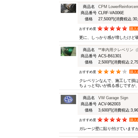
商品名
CPM LowerReinforceme
商品番号
CLRF-VA006E
価格
27,500円
(消費税込:30,
おすすめ度
購入
更に、しっかり感が増したけど
商品名
**車内用クレベリン
商品番号
ACS-B61301
価格
2,500円
(消費税込:2,75
おすすめ度
購入
クレベリンなんで、施工して損
ちょっと匂いが残る感じですが
商品名
VW Garage Sign
商品番号
ACV-962003
価格
3,600円
(消費税込:3,96
おすすめ度
購入
ガレージ壁に貼り付けています