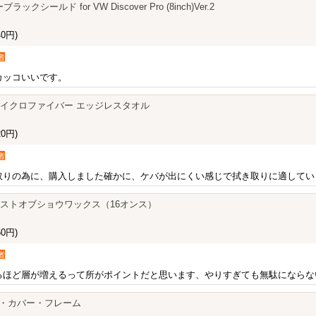
ブラックシールド for VW Discover Pro (8inch)Ver.2
0円)
者
カッコいいです。
GE マイクロファイバー エッジレスタオル
0円)
者
取りの為に、購入しました確かに、ケバが出にくい感じで拭き取りに適してい
GE ベストオブショウワックス（16オンス）
0円)
者
るほど層が増えるって所がポイントだと思います、やりすぎても無駄にならな
ン・カバー・フレーム