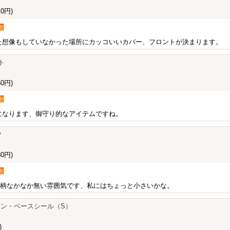
0円)
者
た想像もしていなかった場所にカッコいいカバー、フロントが決まります。
スト
0円)
者
になります、御守り的なアイテムですね。
ク
0円)
者
ク柄なかなか無い雰囲気です、私にはちょっと小さいかな。
ン・ベースシール（S）
)