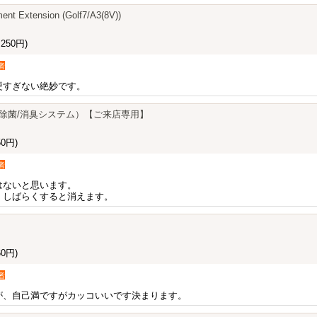
nt Extension (Golf7/A3(8V))
250円)
者
硬すぎない絶妙です。
（除菌/消臭システム）【ご来店専用】
0円)
者
はないと思います。
、しばらくすると消えます。
0円)
者
が、自己満ですがカッコいいです決まります。