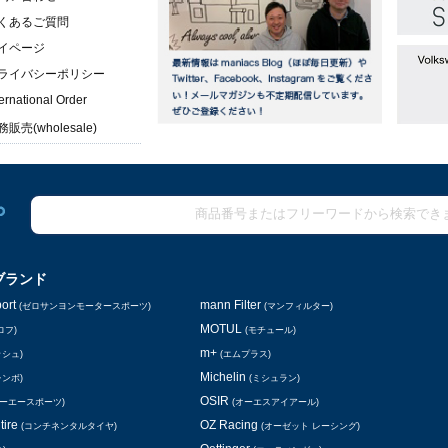
くあるご質問
イページ
ライバシーポリシー
ternational Order
販売(wholesale)
ブランド
ort
mann Filter
(ゼロサンヨンモータースポーツ)
(マンフィルター)
MOTUL
ロフ)
(モチュール)
m+
ッシュ)
(エムプラス)
Michelin
レンボ)
(ミシュラン)
OSIR
シーエースポーツ)
(オーエスアイアール)
tire
OZ Racing
(コンチネンタルタイヤ)
(オーゼット レーシング)