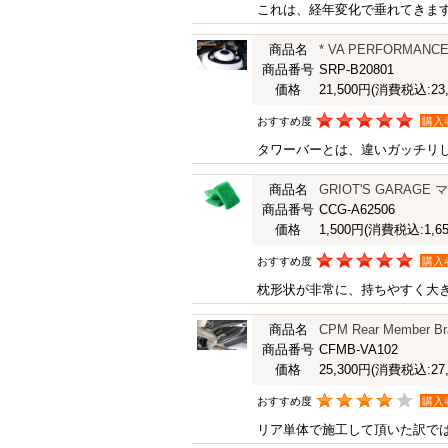
これは、経年変化で垂れてきま
商品名
* VA PERFORMANCE
商品番号
SRP-B20801
価格
21,500円
(消費税込:23,
おすすめ度
購入
タワーバーとは、違いガッチリ
商品名
GRIOT'S GARA
商品番号
CCG-A62506
価格
1,500円
(消費税込:1,65
おすすめ度
購入
枕形状が非常に、持ちやすく大
商品名
CPM Rear Member Bra
商品番号
CFMB-VA102
価格
25,300円
(消費税込:27,
おすすめ度
購入
リア単体で施工して頂いた訳で