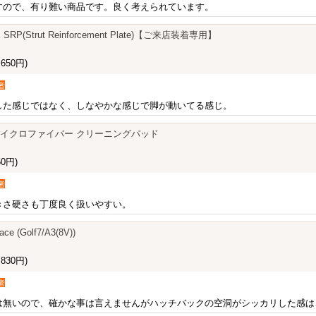
すので、有り難い商品です。良く考えられています。
 SRP(Strut Reinforcement Plate)【ご来店装着専用】
650円)
者
した感じではなく、しなやかな感じで脚が動いてる感じ。
GE マイクロファイバー クリーニングパッド
0円)
者
きさ硬さも丁度良く扱いやすい。
ce (Golf7/A3(8V))
830円)
者
は無いので、確かな事は言えませんがハッチバックの空洞がシッカリした感は