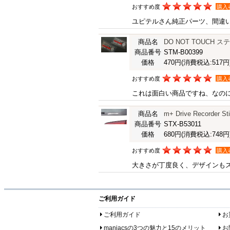
おすすめ度
購入
ユピテルさん純正パーツ、間違
商品名
DO NOT TOUCH ス
商品番号
STM-B00399
価格
470円
(消費税込:517円
おすすめ度
購入
これは面白い商品ですね、なのに
商品名
m+ Drive Recorder St
商品番号
STX-B53011
価格
680円
(消費税込:748円
おすすめ度
購入
大きさが丁度良く、デザインも
ご利用ガイド
ご利用ガイド
お
maniacsの3つの魅力と15のメリット
お