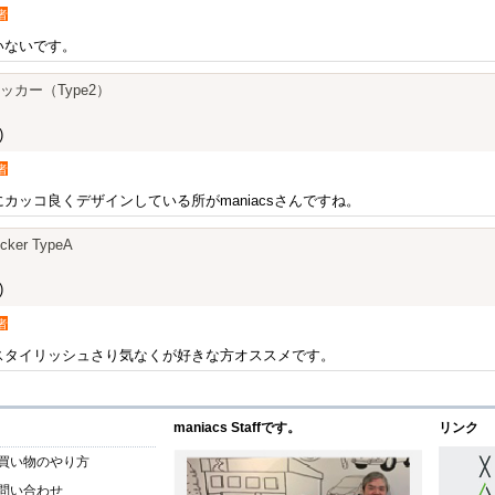
者
いないです。
テッカー（Type2）
)
者
カッコ良くデザインしている所がmaniacsさんですね。
icker TypeA
)
者
スタイリッシュさり気なくが好きな方オススメです。
maniacs Staffです。
リンク
買い物のやり方
問い合わせ