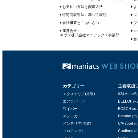
お支払い方法と配送方法
よ
特定商取引法に基づく表記
マ
会社概要とごあいさつ
プ
運営会社：
In
キザス株式会社マニアックス事業部
業務
カテゴリー
主要取扱
エクステリア(外装)
034MotorSp
エアロパーツ
BELLOF
(ベ
ワイパー
BOSCH
(ボ
ステッカー
Brembo
(ブ
インテリア(内装)
C/A sport
(
フロアマット
Continental 