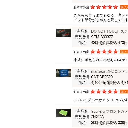
おすすめ度
購入
こちらも言うまでもなく、考え
ドット部分がちゃんと隠してく
商品名
DO NOT TOUCH ス
商品番号
STM-B00377
価格
430円
(消費税込:473円
おすすめ度
購入
非常に考えられてる感じのステ
商品名
maniacs PROコンテ
商品番号
CNT-BB2520
価格
4,400円
(消費税込:4,84
おすすめ度
購入
maniacsブルーがカッコいい
商品名
Yupiteru フロン
商品番号
2N2163
価格
300円
(消費税込:330円