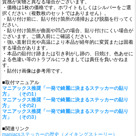
質感が実物と異なる場合がございます。
・価格は1枚の価格です。ホワイトもしくはシルバーをご選
択ください（複数枚のセットではありません）。
・貼り付け前に、貼り付け箇所の清掃および脱脂を行ってく
ださい。
・貼り付け箇所が曲面や凹凸の場合、貼り付けにくい場合が
ございます。ご購入前にご確認ください。
・強い直射日光や高温により本品が経年的に変質または固着
する場合があります。
・本品の貼付け跡または引き剥がし跡の、日焼け、色あせに
よる色違い等のトラブルにつきましては責任を負いかねま
す。
・貼付け画像は参考用です。
■取付マニュアル
マニアックス推奨「一発で綺麗に決まるステッカーの貼り
方」 （その1）
マニアックス推奨「一発で綺麗に決まるステッカーの貼り
方」 （その2）
マニアックス推奨「一発で綺麗に決まるステッカーの貼り
方」 （その3）
■関連リンク
maniacsステッカーの歴史（メイキングストーリー）