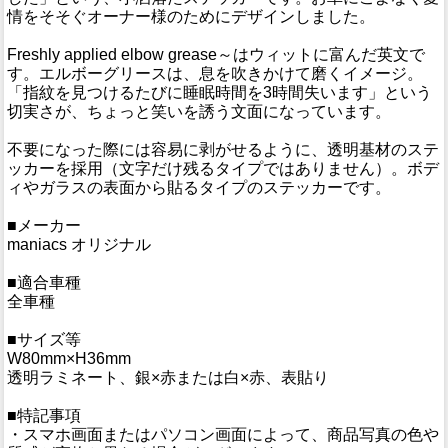
情をそそぐオーナー様のためにデザインしました。
Freshly applied elbow grease～はウィットに富んだ英文で
す。エルボーグリースは、息を吹きかけて磨くイメージ。
「指紋を見つけるたびに睡眠時間を3時間失います」という
切実さが、ちょっと笑いを誘う文面になっています。
不要になった際には容易に剥がせるように、透明基材のステ
ッカーを採用（文字だけ残るタイプではありません）。ボデ
ィやガラスの表面から貼るタイプのステッカーです。
■メーカー
maniacs オリジナル
■適合車種
全車種
■サイズ等
W80mm×H36mm
透明ラミネート、銀×赤または白×赤、表貼り
■特記事項
・スマホ画面またはパソコン画面によって、商品写真の色や