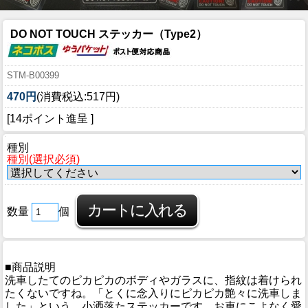
DO NOT TOUCH ステッカー（Type2）
STM-B00399
470円
(消費税込:517円)
[14ポイント進呈 ]
種別
種別(選択必須)
数量
個
■商品説明
洗車したてのピカピカのボディやガラスに、指紋は着けられ
たくないですね。「とくに念入りにピカピカ艶々に洗車しま
した」という、小洒落たステッカーです。お車にこよなく愛