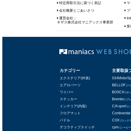
特定商取引法に基づく表記
マ
会社概要とごあいさつ
プ
運営会社：
In
キザス株式会社マニアックス事業部
業務
カテゴリー
主要取扱
エクステリア(外装)
034MotorSp
エアロパーツ
BELLOF
(ベ
ワイパー
BOSCH
(ボ
ステッカー
Brembo
(ブ
インテリア(内装)
C/A sport
(
フロアマット
Continental 
パドル
COX
(コックス
デコラティブスイッチ
cpm
(シービー