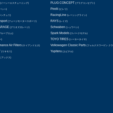
PLUG CONCEPT
(イーシーエスチューニング)
(プラグコンセプト)
Pirelli
バッハ)
(ピレリ)
RacingLine
ベンチュリ)
(レーシングライン)
rsport
RAYS
(フォージモータースポーツ)
(レイズ)
GARAGE
Schwaben
(グリオズガレージ)
(シュワベン)
Spark Models
グループエム)
(スパークモデル)
TOYO TIRES
ー)
(トーヨータイヤ)
ance Air Filters
Volkswagen Classic Parts
(ケイアンドエヌ)
(フォルクスワーゲン ク
Y
Yupiteru
(リキモリ)
(ユピテル)
ニアックス)