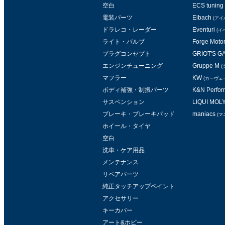
空白
ECS tuning
電装パーツ
Eibach
(アイ
ドラレコ・レーダー
Eventuri
(イ
ライト・バルブ
Forge Moto
プラグコンセプト
GRIOT'S 
エンジンチューニング
Gruppe M
(
マフラー
KW
(カーヴェ
ボディ補強・制振パーツ
K&N Perform
サスペンション
LIQUI MOL
ブレーキ・ブレーキパッド
maniacs
(マ
ホイール・タイヤ
空白
洗車・ケア用品
メンテナンス
リペアパーツ
純正タッチアップペイント
アクセサリー
キーカバー
アート&ホビー