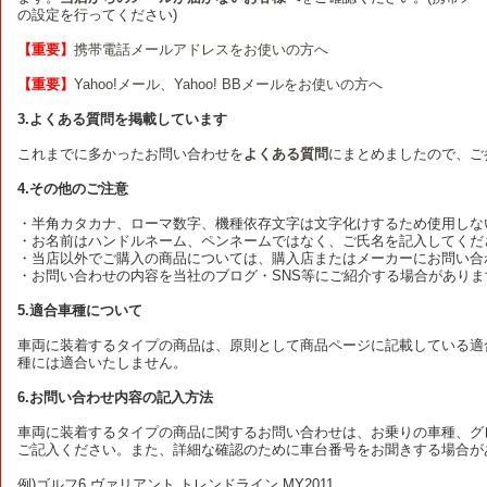
の設定を行ってください)
【重要】
携帯電話メールアドレスをお使いの方へ
【重要】
Yahoo!メール、Yahoo! BBメールをお使いの方へ
3.よくある質問を掲載しています
これまでに多かったお問い合わせを
よくある質問
にまとめましたので、ご
4.その他のご注意
・半角カタカナ、ローマ数字、機種依存文字は文字化けするため使用しな
・お名前はハンドルネーム、ペンネームではなく、ご氏名を記入してくだ
・当店以外でご購入の商品については、購入店またはメーカーにお問い合
・お問い合わせの内容を当社のブログ・SNS等にご紹介する場合がありま
5.適合車種について
車両に装着するタイプの商品は、原則として商品ページに記載している適
種には適合いたしません。
6.お問い合わせ内容の記入方法
車両に装着するタイプの商品に関するお問い合わせは、お乗りの車種、グレ
ご記入ください。また、詳細な確認のために車台番号をお聞きする場合が
例)ゴルフ6 ヴァリアント トレンドライン MY2011