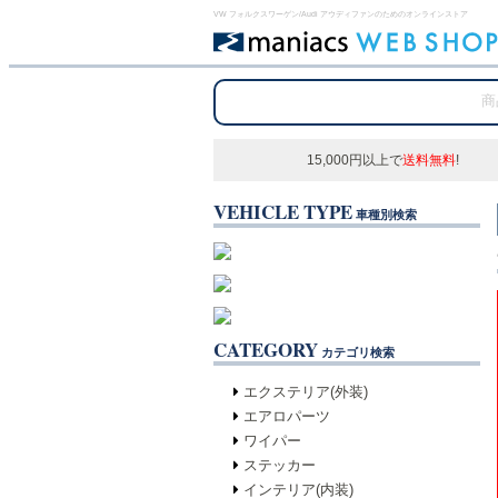
VW フォルクスワーゲン/Audi アウディファンのためのオンラインストア
15,000円以上で
送料無料
!
VEHICLE TYPE
車種別検索
CATEGORY
カテゴリ検索
エクステリア(外装)
エアロパーツ
ワイパー
ステッカー
インテリア(内装)