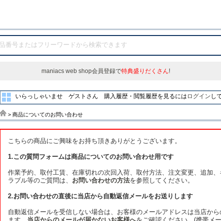
maniacs web shop会員登録で
特典盛りだくさん
!
いらっしゃいませ ゲストさん
購入履歴・閲覧履歴を見るには
ログイン
し
> 商品についてのお問い合わせ
こちらの商品にご興味をお持ち頂きありがとうございます。
1.この質問フォームは商品についてのお問い合わせ用です
作業予約、取付工賃、在庫切れの次回入荷、取付方法、注文変更、追加、
ラブル等のご質問は、
お問い合わせの方法
を参照してください。
2.お問い合わせの直後に当店から自動返信メールをお送りします
自動返信メールを受信しない場合は、お客様のメールアドレスは当店から
ます。
当店からのメールが届かないお客様へ
をご確認ください。(携帯メー