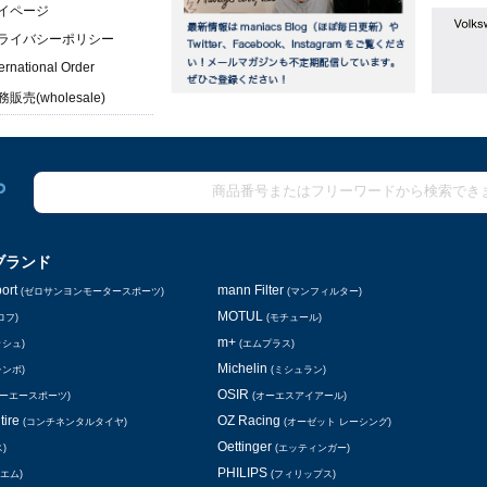
イページ
ライバシーポリシー
ternational Order
販売(wholesale)
ブランド
ort
mann Filter
(ゼロサンヨンモータースポーツ)
(マンフィルター)
MOTUL
ロフ)
(モチュール)
m+
ッシュ)
(エムプラス)
Michelin
レンボ)
(ミシュラン)
OSIR
シーエースポーツ)
(オーエスアイアール)
tire
OZ Racing
(コンチネンタルタイヤ)
(オーゼット レーシング)
Oettinger
)
(エッティンガー)
PHILIPS
エム)
(フィリップス)