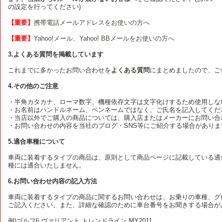
の設定を行ってください)
【重要】
携帯電話メールアドレスをお使いの方へ
【重要】
Yahoo!メール、Yahoo! BBメールをお使いの方へ
3.よくある質問を掲載しています
これまでに多かったお問い合わせを
よくある質問
にまとめましたので、ご
4.その他のご注意
・半角カタカナ、ローマ数字、機種依存文字は文字化けするため使用しな
・お名前はハンドルネーム、ペンネームではなく、ご氏名を記入してくだ
・当店以外でご購入の商品については、購入店またはメーカーにお問い合
・お問い合わせの内容を当社のブログ・SNS等にご紹介する場合がありま
5.適合車種について
車両に装着するタイプの商品は、原則として商品ページに記載している適
種には適合いたしません。
6.お問い合わせ内容の記入方法
車両に装着するタイプの商品に関するお問い合わせは、お乗りの車種、グレ
ご記入ください。また、詳細な確認のために車台番号をお聞きする場合が
例)ゴルフ6 ヴァリアント トレンドライン MY2011