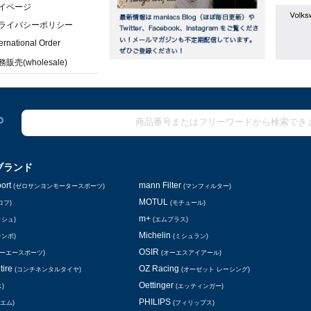
イページ
ライバシーポリシー
ternational Order
販売(wholesale)
ブランド
ort
mann Filter
(ゼロサンヨンモータースポーツ)
(マンフィルター)
MOTUL
ロフ)
(モチュール)
m+
ッシュ)
(エムプラス)
Michelin
レンボ)
(ミシュラン)
OSIR
シーエースポーツ)
(オーエスアイアール)
tire
OZ Racing
(コンチネンタルタイヤ)
(オーゼット レーシング)
Oettinger
)
(エッティンガー)
PHILIPS
エム)
(フィリップス)