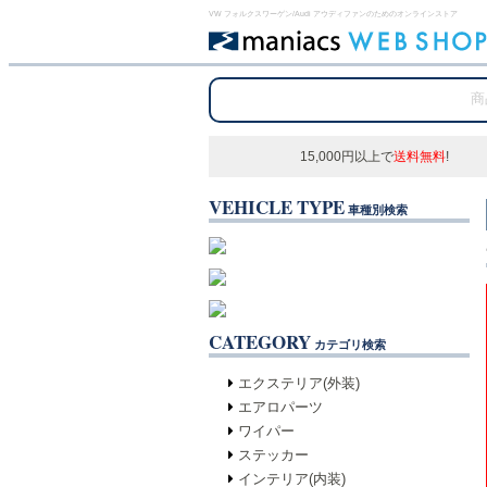
VW フォルクスワーゲン/Audi アウディファンのためのオンラインストア
15,000円以上で
送料無料
!
VEHICLE TYPE
車種別検索
CATEGORY
カテゴリ検索
エクステリア(外装)
エアロパーツ
ワイパー
ステッカー
インテリア(内装)