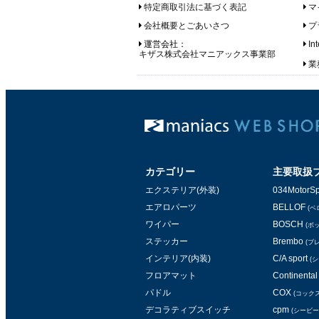
特定商取引法に基づく表記
マ
会社概要とごあいさつ
プ
運営会社：
In
キザス株式会社マニアックス事業部
業務
カテゴリー
主要取扱
エクステリア(外装)
034MotorSp
エアロパーツ
BELLOF
(ベ
ワイパー
BOSCH
(ボ
ステッカー
Brembo
(ブ
インテリア(内装)
C/A sport
(
フロアマット
Continental 
パドル
COX
(コックス
デコラティブスイッチ
cpm
(シービー