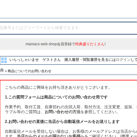
maniacs web shop会員登録で
特典盛りだくさん
!
いらっしゃいませ ゲストさん
購入履歴・閲覧履歴を見るには
ログイン
し
> 商品についてのお問い合わせ
こちらの商品にご興味をお持ち頂きありがとうございます。
1.この質問フォームは商品についてのお問い合わせ用です
作業予約、取付工賃、在庫切れの次回入荷、取付方法、注文変更、追加、
ラブル等のご質問は、
お問い合わせの方法
を参照してください。
2.お問い合わせの直後に当店から自動返信メールをお送りします
自動返信メールを受信しない場合は、お客様のメールアドレスは当店から
ます。
当店からのメールが届かないお客様へ
をご確認ください。(携帯メー