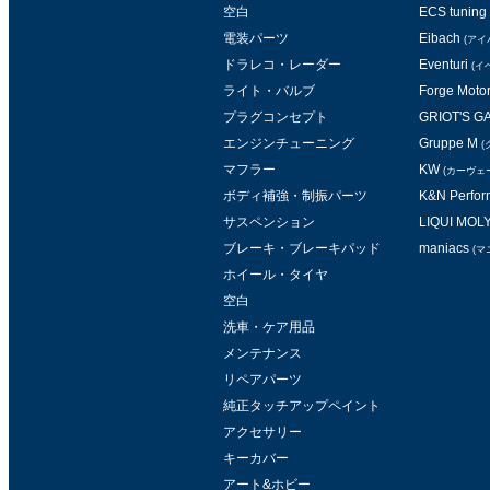
空白
ECS tuning
電装パーツ
Eibach
(アイ
ドラレコ・レーダー
Eventuri
(イ
ライト・バルブ
Forge Moto
プラグコンセプト
GRIOT'S 
エンジンチューニング
Gruppe M
(
マフラー
KW
(カーヴェ
ボディ補強・制振パーツ
K&N Perform
サスペンション
LIQUI MOL
ブレーキ・ブレーキパッド
maniacs
(マ
ホイール・タイヤ
空白
洗車・ケア用品
メンテナンス
リペアパーツ
純正タッチアップペイント
アクセサリー
キーカバー
アート&ホビー