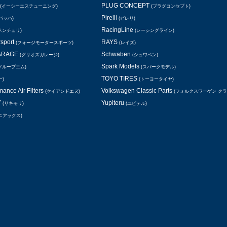
PLUG CONCEPT
(イーシーエスチューニング)
(プラグコンセプト)
Pirelli
バッハ)
(ピレリ)
RacingLine
ベンチュリ)
(レーシングライン)
rsport
RAYS
(フォージモータースポーツ)
(レイズ)
GARAGE
Schwaben
(グリオズガレージ)
(シュワベン)
Spark Models
グループエム)
(スパークモデル)
TOYO TIRES
ー)
(トーヨータイヤ)
ance Air Filters
Volkswagen Classic Parts
(ケイアンドエヌ)
(フォルクスワーゲン ク
Y
Yupiteru
(リキモリ)
(ユピテル)
ニアックス)