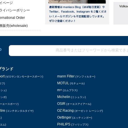
イページ
ライバシーポリシー
ternational Order
販売(wholesale)
ブランド
ort
mann Filter
(ゼロサンヨンモータースポーツ)
(マンフィルター)
MOTUL
ロフ)
(モチュール)
m+
ッシュ)
(エムプラス)
Michelin
レンボ)
(ミシュラン)
OSIR
シーエースポーツ)
(オーエスアイアール)
tire
OZ Racing
(コンチネンタルタイヤ)
(オーゼット レーシング)
Oettinger
)
(エッティンガー)
PHILIPS
エム)
(フィリップス)