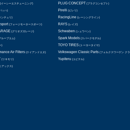
PLUG CONCEPT
(イーシーエスチューニング)
(プラグコンセプト)
Pirelli
バッハ)
(ピレリ)
RacingLine
ベンチュリ)
(レーシングライン)
rsport
RAYS
(フォージモータースポーツ)
(レイズ)
GARAGE
Schwaben
(グリオズガレージ)
(シュワベン)
Spark Models
グループエム)
(スパークモデル)
TOYO TIRES
ー)
(トーヨータイヤ)
ance Air Filters
Volkswagen Classic Parts
(ケイアンドエヌ)
(フォルクスワーゲン ク
Y
Yupiteru
(リキモリ)
(ユピテル)
ニアックス)