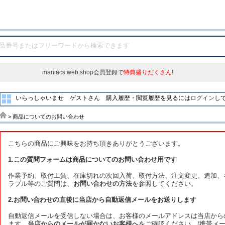
maniacs web shop会員登録で
特典盛りだくさん
!
いらっしゃいませ ゲストさん
購入履歴・閲覧履歴を見るには
ログイン
し
> 商品についてのお問い合わせ
こちらの商品にご興味をお持ち頂きありがとうございます。
1.この質問フォームは商品についてのお問い合わせ用です
作業予約、取付工賃、在庫切れの次回入荷、取付方法、注文変更、追加、
ラブル等のご質問は、
お問い合わせの方法
を参照してください。
2.お問い合わせの直後に当店から自動返信メールをお送りします
自動返信メールを受信しない場合は、お客様のメールアドレスは当店から
ます。
当店からのメールが届かないお客様へ
をご確認ください。(携帯メー