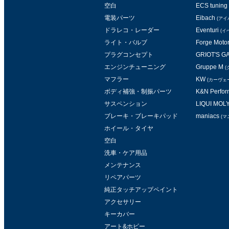
空白
ECS tuning
電装パーツ
Eibach
(アイ
ドラレコ・レーダー
Eventuri
(イ
ライト・バルブ
Forge Moto
プラグコンセプト
GRIOT'S 
エンジンチューニング
Gruppe M
(
マフラー
KW
(カーヴェ
ボディ補強・制振パーツ
K&N Perform
サスペンション
LIQUI MOL
ブレーキ・ブレーキパッド
maniacs
(マ
ホイール・タイヤ
空白
洗車・ケア用品
メンテナンス
リペアパーツ
純正タッチアップペイント
アクセサリー
キーカバー
アート&ホビー