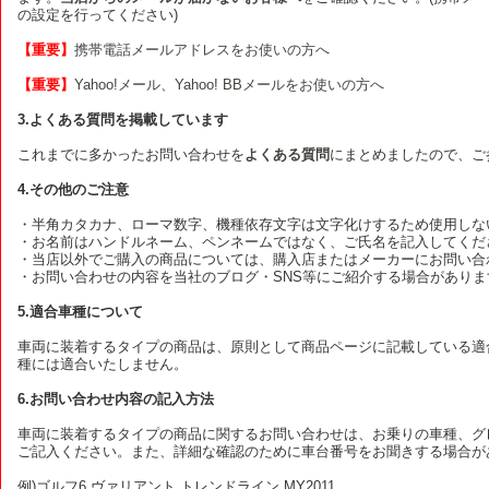
の設定を行ってください)
【重要】
携帯電話メールアドレスをお使いの方へ
【重要】
Yahoo!メール、Yahoo! BBメールをお使いの方へ
3.よくある質問を掲載しています
これまでに多かったお問い合わせを
よくある質問
にまとめましたので、ご
4.その他のご注意
・半角カタカナ、ローマ数字、機種依存文字は文字化けするため使用しな
・お名前はハンドルネーム、ペンネームではなく、ご氏名を記入してくだ
・当店以外でご購入の商品については、購入店またはメーカーにお問い合
・お問い合わせの内容を当社のブログ・SNS等にご紹介する場合がありま
5.適合車種について
車両に装着するタイプの商品は、原則として商品ページに記載している適
種には適合いたしません。
6.お問い合わせ内容の記入方法
車両に装着するタイプの商品に関するお問い合わせは、お乗りの車種、グレ
ご記入ください。また、詳細な確認のために車台番号をお聞きする場合が
例)ゴルフ6 ヴァリアント トレンドライン MY2011