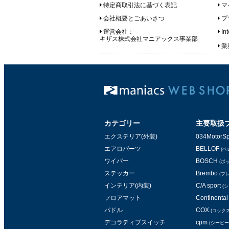
特定商取引法に基づく表記
マ
会社概要とごあいさつ
プ
運営会社：
In
キザス株式会社マニアックス事業部
業務
カテゴリー
主要取扱
エクステリア(外装)
034MotorSp
エアロパーツ
BELLOF
(ベ
ワイパー
BOSCH
(ボ
ステッカー
Brembo
(ブ
インテリア(内装)
C/A sport
(
フロアマット
Continental 
パドル
COX
(コックス
デコラティブスイッチ
cpm
(シービー