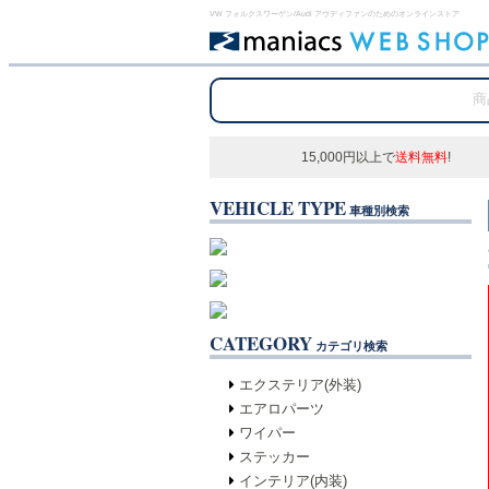
VW フォルクスワーゲン/Audi アウディファンのためのオンラインストア
15,000円以上で
送料無料
!
VEHICLE TYPE
車種別検索
CATEGORY
カテゴリ検索
エクステリア(外装)
エアロパーツ
ワイパー
ステッカー
インテリア(内装)