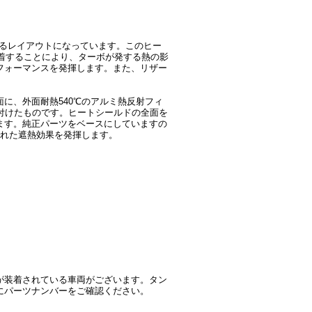
れるレイアウトになっています。このヒー
に装着することにより、ターボが発する熱の影
フォーマンスを発揮します。また、リザー
に、外面耐熱540℃のアルミ熱反射フィ
り付けたものです。ヒートシールドの全面を
ます。純正パーツをベースにしていますの
された遮熱効果を発揮します。
が装着されている車両がございます。タン
にパーツナンバーをご確認ください。