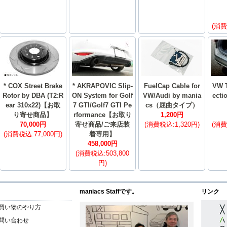
(消費
* COX Street Brake
* AKRAPOVIC Slip-
FuelCap Cable for
VW T
Rotor by DBA (T2:R
ON System for Golf
VW/Audi by mania
ecti
ear 310x22)【お取
7 GTI/Golf7 GTI Pe
cs（屈曲タイプ）
り寄せ商品】
rformance【お取り
1,200円
70,000円
寄せ商品/ご来店装
(消費税込:1,320円)
(消費
(消費税込:77,000円)
着専用】
458,000円
(消費税込:503,800
円)
maniacs Staffです。
リンク
買い物のやり方
問い合わせ