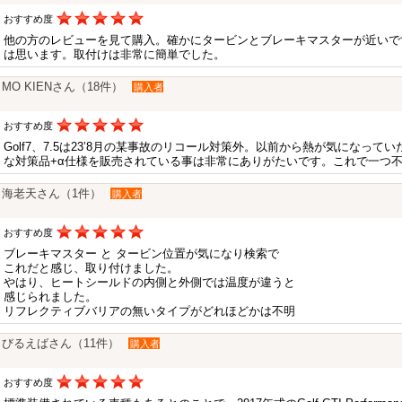
おすすめ度
他の方のレビューを見て購入。確かにタービンとブレーキマスターが近いで
は思います。取付けは非常に簡単でした。
MO KIENさん（18件）
購入者
おすすめ度
Golf7、7.5は23’8月の某事故のリコール対策外。以前から熱が気になっ
な対策品+α仕様を販売されている事は非常にありがたいです。これで一つ
海老天さん（1件）
購入者
おすすめ度
ブレーキマスター と タービン位置が気になり検索で
これだと感じ、取り付けました。
やはり、ヒートシールドの内側と外側では温度が違うと
感じられました。
リフレクティブバリアの無いタイプがどれほどかは不明
びるえばさん（11件）
購入者
おすすめ度