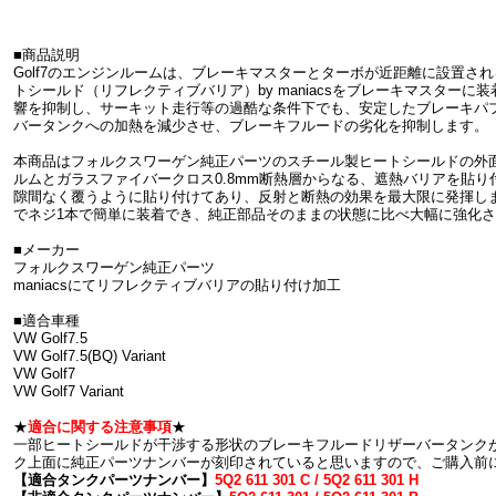
■商品説明
Golf7のエンジンルームは、ブレーキマスターとターボが近距離に設置さ
トシールド（リフレクティブバリア）by maniacsをブレーキマスター
響を抑制し、サーキット走行等の過酷な条件下でも、安定したブレーキパ
バータンクへの加熱を減少させ、ブレーキフルードの劣化を抑制します。
本商品はフォルクスワーゲン純正パーツのスチール製ヒートシールドの外面
ルムとガラスファイバークロス0.8mm断熱層からなる、遮熱バリアを貼
隙間なく覆うように貼り付けてあり、反射と断熱の効果を最大限に発揮し
でネジ1本で簡単に装着でき、純正部品そのままの状態に比べ大幅に強化
■メーカー
フォルクスワーゲン純正パーツ
maniacsにてリフレクティブバリアの貼り付け加工
■適合車種
VW Golf7.5
VW Golf7.5(BQ) Variant
VW Golf7
VW Golf7 Variant
★
適合に関する注意事項
★
一部ヒートシールドが干渉する形状のブレーキフルードリザーバータンク
ク上面に純正パーツナンバーが刻印されていると思いますので、ご購入前
【適合タンクパーツナンバー】
5Q2 611 301 C / 5Q2 611 301 H