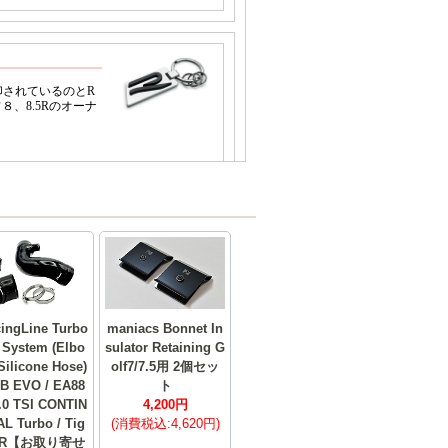
cingLine Turbo
maniacs Bonnet In
t System (Elbo
sulator Retaining G
Silicone Hose)
olf7/7.5用 2個セッ
B EVO / EA88
ト
2.0 TSI CONTIN
4,200円
L Turbo / Tig
(消費税込:4,620円)
n R【お取り寄せ