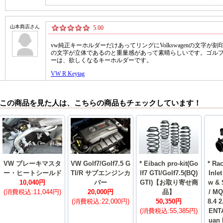
この商品を見た人は、こちらの商品もチェックしています！
VW ブレーキマスタ
VW Golf7/Golf7.5 G
* Eibach pro-kit(Go
* Ra
ー・ヒートシールド
TI/R サブエンジンカ
lf7 GTI/Golf7.5(BQ)
Inle
10,040円
バー
GTI)【お取り寄せ商
w & 
(消費税込:11,044円)
20,000円
品】
/ MQ
(消費税込:22,000円)
50,350円
8.4 
(消費税込:55,385円)
ENTA
ua