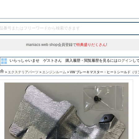
maniacs web shop会員登録で
特典盛りだくさん
!
いらっしゃいませ ゲストさん
購入履歴・閲覧履歴を見るには
ログイン
し
>
エクステリアパーツ
>
エンジンルーム
> VW ブレーキマスター・ヒートシールド（リフレ