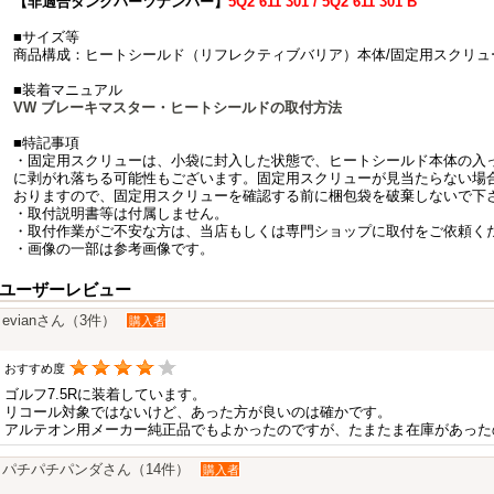
【非適合タンクパーツナンバー】
5Q2 611 301 / 5Q2 611 301 B
■サイズ等
商品構成：ヒートシールド（リフレクティブバリア）本体/固定用スクリュ
■装着マニュアル
VW ブレーキマスター・ヒートシールドの取付方法
■特記事項
・固定用スクリューは、小袋に封入した状態で、ヒートシールド本体の入
に剥がれ落ちる可能性もございます。固定用スクリューが見当たらない場
おりますので、固定用スクリューを確認する前に梱包袋を破棄しないで下
・取付説明書等は付属しません。
・取付作業がご不安な方は、当店もしくは専門ショップに取付をご依頼く
・画像の一部は参考画像です。
ユーザーレビュー
evianさん（3件）
購入者
おすすめ度
ゴルフ7.5Rに装着しています。
リコール対象ではないけど、あった方が良いのは確かです。
アルテオン用メーカー純正品でもよかったのですが、たまたま在庫があった
パチパチパンダさん（14件）
購入者