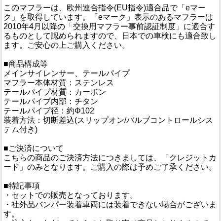
このマフラーは、欧州連合指令(EU指令)適合品で「eマー
ク」を取得しています。「eマーク」表示のあるマフラーは
2010年4月以降の「交換用マフラー事前認証制度」に適合す
るものとして認められますので、日本での車検にも適合致し
ます。ご安心の上ご購入ください。
■商品構成等
メインサイレンサー、テールパイプ
マフラー本体材質：ステンレス
テールパイプ材質：カーボン
テールパイプ内部：チタン
テールパイプ径：約Φ102
装着方法：切断差込(スリップオン/バルブコントロールシス
テム付き)
■ご決済について
こちらの商品のご決済方法につきましては、「クレジットカ
ード」のみとなります。ご購入の際は予めご了承ください。
■特記事項
・セットでの販売となっております。
・社外品バンパー装着車両には装着できない場合がございま
す。