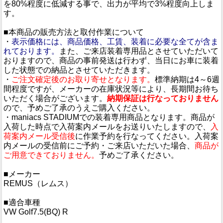
を80%程度に低減する事で、出力が平均で3%程度向上しま
す。
■本商品の販売方法と取付作業について
・
表示価格には、商品価格、工賃、装着に必要な全てが含ま
れております。
また、ご来店装着専用品とさせていただいて
おりますので、商品の事前発送は行わず、当日にお車に装着
した状態での納品とさせていただきます。
・
ご注文確定後のお取り寄せとなります。
標準納期は4～6週
間程度ですが、メーカーの在庫状況等により、長期間お待ち
いただく場合がございます。
納期保証は行なっておりません
ので、予めご了承のうえご購入ください。
・maniacs STADIUMでの装着専用商品となります。商品が
入荷した時点で入荷案内メールをお送りいたしますので、
入
荷案内メール受信後
に作業予約を行なってください。入荷案
内メールの受信前にご予約・ご来店いただいた場合、
商品が
ご用意できておりません。
予めご了承ください。
■メーカー
REMUS（レムス）
■適合車種
VW Golf7.5(BQ) R