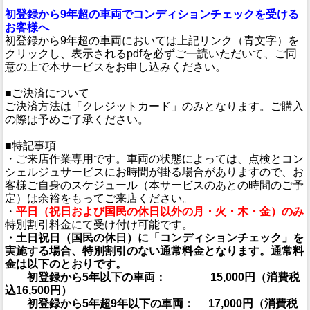
初登録から9年超の車両でコンディションチェックを受ける
お客様へ
初登録から9年超の車両においては上記リンク（青文字）を
クリックし、表示されるpdfを必ずご一読いただいて、ご同
意の上で本サービスをお申し込みください。
■ご決済について
ご決済方法は「クレジットカード」のみとなります。ご購入
の際は予めご了承ください。
■特記事項
・ご来店作業専用です。車両の状態によっては、点検とコン
シェルジュサービスにお時間が掛る場合がありますので、お
客様ご自身のスケジュール（本サービスのあとの時間のご予
定）は余裕をもってご来店ください。
・
平日（祝日および国民の休日以外の月・火・木・金）のみ
特別割引料金にて受け付け可能です。
・土日祝日（国民の休日）に「コンディションチェック」を
実施する場合、特別割引のない通常料金となります。通常料
金は以下のとおりです。
初登録から5年以下の車両： 15,000円（消費税
込16,500円）
初登録から5年超9年以下の車両： 17,000円（消費税