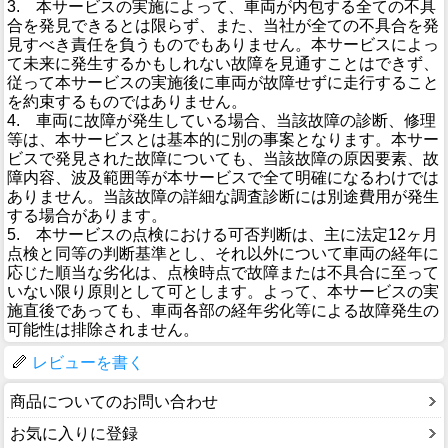
3. 本サービスの実施によって、車両が内包する全ての不具
合を発見できるとは限らず、また、当社が全ての不具合を発
見すべき責任を負うものでもありません。本サービスによっ
て未来に発生するかもしれない故障を見通すことはできず、
従って本サービスの実施後に車両が故障せずに走行すること
を約束するものではありません。
4. 車両に故障が発生している場合、当該故障の診断、修理
等は、本サービスとは基本的に別の事案となります。本サー
ビスで発見された故障についても、当該故障の原因要素、故
障内容、波及範囲等が本サービスで全て明確になるわけでは
ありません。当該故障の詳細な調査診断には別途費用が発生
する場合があります。
5. 本サービスの点検における可否判断は、主に法定12ヶ月
点検と同等の判断基準とし、それ以外について車両の経年に
応じた順当な劣化は、点検時点で故障または不具合に至って
いない限り原則として可とします。よって、本サービスの実
施直後であっても、車両各部の経年劣化等による故障発生の
可能性は排除されません。
レビューを書く
商品についてのお問い合わせ
お気に入りに登録