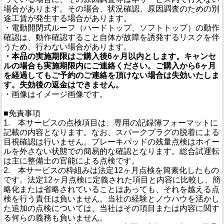
場合があります。その場合、状況確認、原因調査のための別
途工賃が発生する場合があります。
・電動開閉式ルーフ（ハードトップ、ソフトトップ）の動作
確認は、動作確認すること自体が故障を誘発するリスクを伴
うため、行わない場合があります。
・本品の実施期限はご購入後6ヶ月以内とします。キャンセ
ルの場合も実施期限内にご連絡ください。ご購入から6ヶ月
を経過してもご予約のご連絡を頂けない場合は失効いたしま
す。失効後の返金はできません。
・画像はイメージ画像です。
■免責事項
1. 本サービスの点検項目は、専用の記録簿フォーマットに
記載の内容となります。なお、スパークプラグの脱着による
目視確認は行いません。ブレーキパッドの残量点検はホイー
ルを外さない状態での簡易的な確認となります。総合試運転
は主に整備士の官能による点検です。
2. 本サービスの枠組みは法定12ヶ月点検を簡素化したもの
です。法定12ヶ月点検に定義された項目と内容に比較し、簡
略化または省略されていることはあっても、それを越える点
検を行う責任は負いません。当社の経験とノウハウを活かし
た追加の点検については、当社はその項目または内容に関す
る何らの義務も負いません。