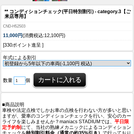
** コンディションチェック(平日特別割引) - category.3【ご
来店専用】
CND-H52503
11,000円
(消費税込:12,100円)
[330ポイント進呈 ]
年式による割引
数量
個
■商品説明
車検や法定点検でしかお車の点検を行わない方が多いと思い
ますが、愛車のコンディションチェックを行い、安心のカー
ライフを楽しみませんか？maniacs STADIUMでは、
平日限
定予約制
にて、当社の熟練メカニックによるコンディション
チェックを
特別割引料金（通常の約35%引き）
で行っており