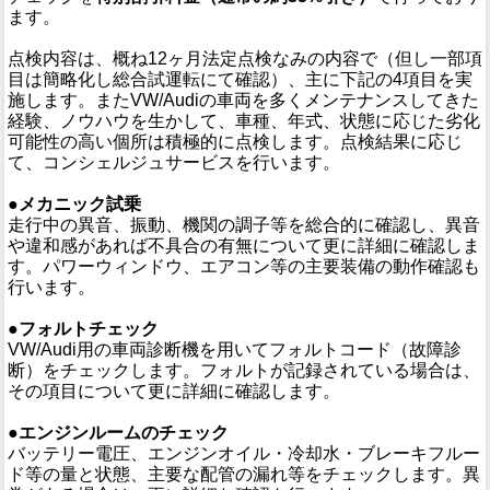
ます。
点検内容は、概ね12ヶ月法定点検なみの内容で（但し一部項
目は簡略化し総合試運転にて確認）、主に下記の4項目を実
施します。またVW/Audiの車両を多くメンテナンスしてきた
経験、ノウハウを生かして、車種、年式、状態に応じた劣化
可能性の高い個所は積極的に点検します。点検結果に応じ
て、コンシェルジュサービスを行います。
●メカニック試乗
走行中の異音、振動、機関の調子等を総合的に確認し、異音
や違和感があれば不具合の有無について更に詳細に確認しま
す。パワーウィンドウ、エアコン等の主要装備の動作確認も
行います。
●フォルトチェック
VW/Audi用の車両診断機を用いてフォルトコード（故障診
断）をチェックします。フォルトが記録されている場合は、
その項目について更に詳細に確認します。
●エンジンルームのチェック
バッテリー電圧、エンジンオイル・冷却水・ブレーキフルー
ド等の量と状態、主要な配管の漏れ等をチェックします。異