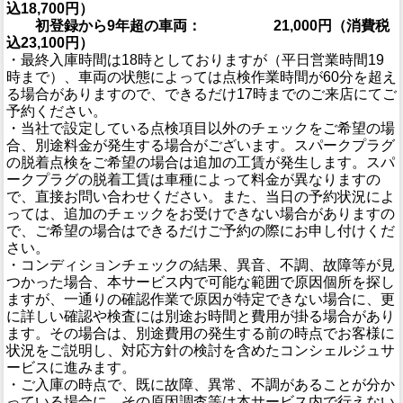
込18,700円）
初登録から9年超の車両： 21,000円（消費税
込23,100円）
・最終入庫時間は18時としておりますが（平日営業時間19
時まで）、車両の状態によっては点検作業時間が60分を超え
る場合がありますので、できるだけ17時までのご来店にてご
予約ください。
・当社で設定している点検項目以外のチェックをご希望の場
合、別途料金が発生する場合がございます。スパークプラグ
の脱着点検をご希望の場合は追加の工賃が発生します。スパ
ークプラグの脱着工賃は車種によって料金が異なりますの
で、直接お問い合わせください。また、当日の予約状況によ
っては、追加のチェックをお受けできない場合がありますの
で、ご希望の場合はできるだけご予約の際にお申し付けくだ
さい。
・コンディションチェックの結果、異音、不調、故障等が見
つかった場合、本サービス内で可能な範囲で原因個所を探し
ますが、一通りの確認作業で原因が特定できない場合に、更
に詳しい確認や検査には別途お時間と費用が掛る場合があり
ます。その場合は、別途費用の発生する前の時点でお客様に
状況をご説明し、対応方針の検討を含めたコンシェルジュサ
ービスに進みます。
・ご入庫の時点で、既に故障、異常、不調があることが分か
っている場合に、その原因調査等は本サービス内で行えない