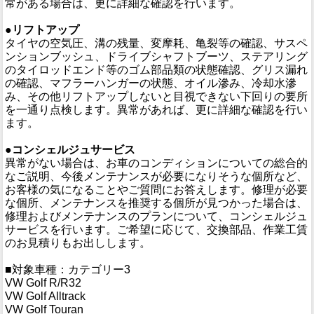
常がある場合は、更に詳細な確認を行います。
●リフトアップ
タイヤの空気圧、溝の残量、変摩耗、亀裂等の確認、サスペ
ンションブッシュ、ドライブシャフトブーツ、ステアリング
のタイロッドエンド等のゴム部品類の状態確認、グリス漏れ
の確認、マフラーハンガーの状態、オイル滲み、冷却水滲
み、その他リフトアップしないと目視できない下回りの要所
を一通り点検します。異常があれば、更に詳細な確認を行い
ます。
●コンシェルジュサービス
異常がない場合は、お車のコンディションについての総合的
なご説明、今後メンテナンスが必要になりそうな個所など、
お客様の気になることやご質問にお答えします。修理が必要
な個所、メンテナンスを推奨する個所が見つかった場合は、
修理およびメンテナンスのプランについて、コンシェルジュ
サービスを行います。ご希望に応じて、交換部品、作業工賃
のお見積りもお出しします。
■対象車種：カテゴリー3
VW Golf R/R32
VW Golf Alltrack
VW Golf Touran