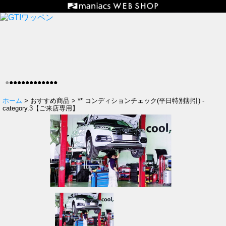
●
●
●
●
●
●
●
●
●
●
●
●
●
ホーム
> おすすめ商品 > ** コンディションチェック(平日特別割引) -
category.3【ご来店専用】