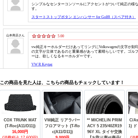
この商品を見た人は、こちらの商品もチェックしています！
COX TRUNK MAT
VW純正 リアラバー
** MICHELIN PRIM
C/As
(T-Roc(A11/D11))
フロアマット (T-Ro
ACY 5 235/40ZR19
1)
16,000円
c(A11/D11))
96Y XL タイヤ交換
(消費税込:17,600円)
9,000円
【お取り寄せ商品/
(消費