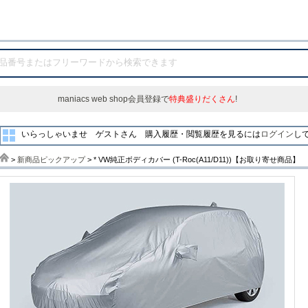
maniacs web shop会員登録で
特典盛りだくさん
!
いらっしゃいませ ゲストさん
購入履歴・閲覧履歴を見るには
ログイン
し
>
新商品ピックアップ
> * VW純正ボディカバー (T-Roc(A11/D11))【お取り寄せ商品】