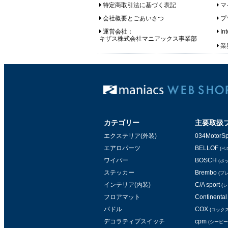
特定商取引法に基づく表記
マ
会社概要とごあいさつ
プ
運営会社：
In
キザス株式会社マニアックス事業部
業務
カテゴリー
主要取扱
エクステリア(外装)
034MotorSp
エアロパーツ
BELLOF
(ベ
ワイパー
BOSCH
(ボ
ステッカー
Brembo
(ブ
インテリア(内装)
C/A sport
(
フロアマット
Continental 
パドル
COX
(コックス
デコラティブスイッチ
cpm
(シービー