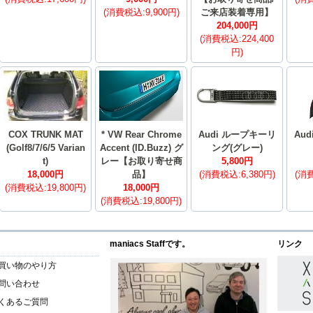
(消費税込:9,900円)
ご来店装着専用】
204,000円
(消費税込:224,400
円)
COX TRUNK MAT
* VW Rear Chrome
Audi ループキーリ
Aud
(Golf8/7/6/5 Varian
Accent (ID.Buzz) グ
ング(グレー)
t)
レー【お取り寄せ商
5,800円
18,000円
品】
(消費税込:6,380円)
(消費
(消費税込:19,800円)
18,000円
(消費税込:19,800円)
maniacs Staffです。
リンク
買い物のやり方
問い合わせ
くあるご質問