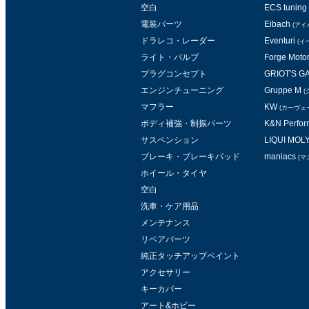
空白
ECS tuning
電装パーツ
Eibach
(アイ
ドラレコ・レーダー
Eventuri
(イ
ライト・バルブ
Forge Moto
プラグコンセプト
GRIOT'S 
エンジンチューニング
Gruppe M
(
マフラー
KW
(カーヴェ
ボディ補強・制振パーツ
K&N Perform
サスペンション
LIQUI MOL
ブレーキ・ブレーキパッド
maniacs
(マ
ホイール・タイヤ
空白
洗車・ケア用品
メンテナンス
リペアパーツ
純正タッチアップペイント
アクセサリー
キーカバー
アート&ホビー