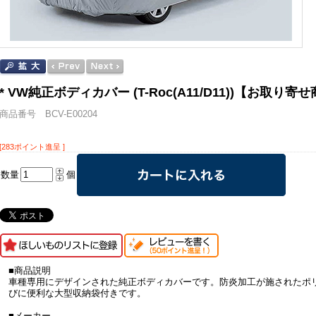
* VW純正ボディカバー (T-Roc(A11/D11))【お取り寄
商品番号 BCV-E00204
[283ポイント進呈 ]
数量
個
■商品説明
車種専用にデザインされた純正ボディカバーです。防炎加工が施されたポ
びに便利な大型収納袋付きです。
■メーカー