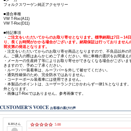
フォルクスワーゲン純正アクセサリー
■適合車種
VW T-Roc(A11)
VW T-Roc(D11)
■特記事項
・
ご注文をいただいてからのお取り寄せとなります。標準納期は7日～14
り、長くお時間がかかる場合がございます。納期保証は行っておりません
荷次第の発送となります。
・注文をいただいてからのお取り寄せ商品となりますので、不良品以外の
ん。ご購入の際はあらかじめご了承ください。特に車種の選択をお間違え
・メーカーの生産終了等によりお取り寄せができなくなる場合がございま
きますので、予めご了承ください。
・ルーフバー装着車は、ルーフバーを外して被せてください。
・通気性確保のため、完全防水ではありません。
・コーナーポール装着車には使用できません。
・本製品のポイントは、ユーザーランクにかかわらず一律1％となります
外となります。
・画像はT-Rocではありません。参考画像です。
CUSTOMER'S VOICE
お客様の喜びの声