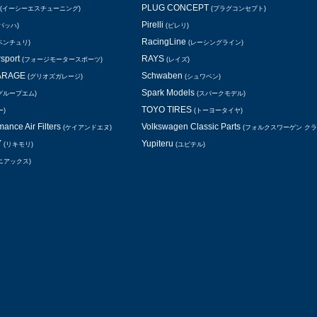
PLUG CONCEPT
(イーシーエスチューニング)
(プラグコンセプト)
Pirelli
バッハ)
(ピレリ)
RacingLine
ベンチュリ)
(レーシングライン)
rsport
RAYS
(フォージモータースポーツ)
(レイズ)
GARAGE
Schwaben
(グリオズガレージ)
(シュワベン)
Spark Models
グループエム)
(スパークモデル)
TOYO TIRES
ー)
(トーヨータイヤ)
ance Air Filters
Volkswagen Classic Parts
(ケイアンドエヌ)
(フォルクスワーゲン ク
Y
Yupiteru
(リキモリ)
(ユピテル)
ニアックス)