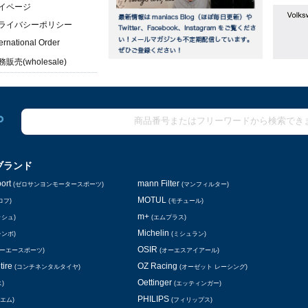
イページ
ライバシーポリシー
ternational Order
販売(wholesale)
ブランド
ort
mann Filter
(ゼロサンヨンモータースポーツ)
(マンフィルター)
MOTUL
ロフ)
(モチュール)
m+
ッシュ)
(エムプラス)
Michelin
レンボ)
(ミシュラン)
OSIR
シーエースポーツ)
(オーエスアイアール)
tire
OZ Racing
(コンチネンタルタイヤ)
(オーゼット レーシング)
Oettinger
)
(エッティンガー)
PHILIPS
エム)
(フィリップス)