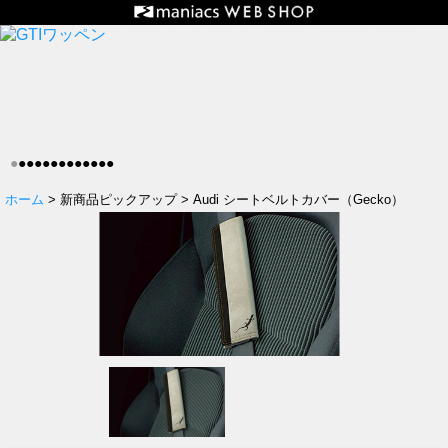
●
●
●
●
●
●
●
●
●
●
●
●
●
ホーム
> 新商品ピックアップ > Audi シートベルトカバー（Gecko）