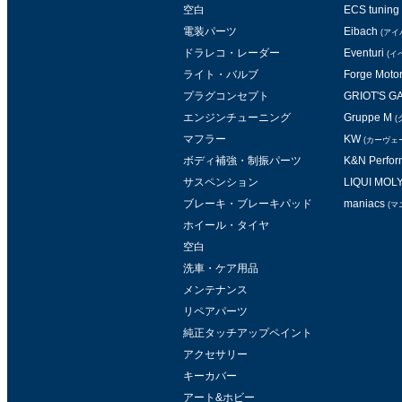
空白
ECS tuning
電装パーツ
Eibach
(アイ
ドラレコ・レーダー
Eventuri
(イ
ライト・バルブ
Forge Moto
プラグコンセプト
GRIOT'S 
エンジンチューニング
Gruppe M
(
マフラー
KW
(カーヴェ
ボディ補強・制振パーツ
K&N Perform
サスペンション
LIQUI MOL
ブレーキ・ブレーキパッド
maniacs
(マ
ホイール・タイヤ
空白
洗車・ケア用品
メンテナンス
リペアパーツ
純正タッチアップペイント
アクセサリー
キーカバー
アート&ホビー