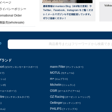
イページ
ライバシーポリシー
ternational Order
販売(wholesale)
ブランド
ort
mann Filter
(ゼロサンヨンモータースポーツ)
(マンフィルター)
MOTUL
ロフ)
(モチュール)
m+
ッシュ)
(エムプラス)
Michelin
レンボ)
(ミシュラン)
OSIR
シーエースポーツ)
(オーエスアイアール)
tire
OZ Racing
(コンチネンタルタイヤ)
(オーゼット レーシング)
Oettinger
)
(エッティンガー)
PHILIPS
エム)
(フィリップス)