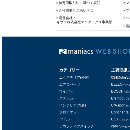
特定商取引法に基づく表記
マ
会社概要とごあいさつ
プ
運営会社：
In
キザス株式会社マニアックス事業部
業務
カテゴリー
主要取扱
エクステリア(外装)
034MotorSp
エアロパーツ
BELLOF
(ベ
ワイパー
BOSCH
(ボ
ステッカー
Brembo
(ブ
インテリア(内装)
C/A sport
(
フロアマット
Continental 
パドル
COX
(コックス
デコラティブスイッチ
cpm
(シービー