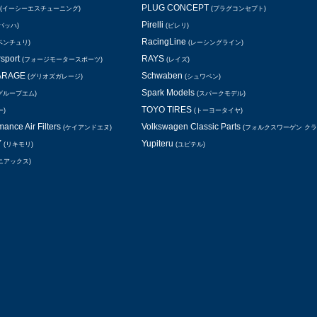
PLUG CONCEPT
(イーシーエスチューニング)
(プラグコンセプト)
Pirelli
バッハ)
(ピレリ)
RacingLine
ベンチュリ)
(レーシングライン)
rsport
RAYS
(フォージモータースポーツ)
(レイズ)
GARAGE
Schwaben
(グリオズガレージ)
(シュワベン)
Spark Models
グループエム)
(スパークモデル)
TOYO TIRES
ー)
(トーヨータイヤ)
ance Air Filters
Volkswagen Classic Parts
(ケイアンドエヌ)
(フォルクスワーゲン ク
Y
Yupiteru
(リキモリ)
(ユピテル)
ニアックス)