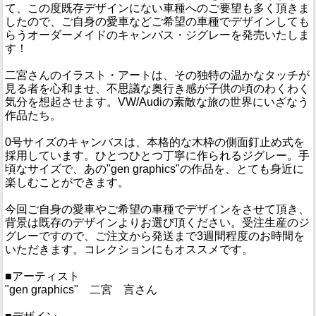
て、この度既存デザインにない車種へのご要望も多く頂きま
したので、ご自身の愛車などご希望の車種でデザインしても
らうオーダーメイドのキャンバス・ジグレーを発売いたしま
す！
二宮さんのイラスト・アートは、その独特の温かなタッチが
見る者を心和ませ、不思議な奥行き感が子供の頃のわくわく
気分を想起させます。VW/Audiの素敵な旅の世界にいざなう
作品たち。
0号サイズのキャンバスは、本格的な木枠の側面釘止め式を
採用しています。ひとつひとつ丁寧に作られるジグレー。手
頃なサイズで、あの"gen graphics"の作品を、とても身近に
楽しむことができます。
今回ご自身の愛車やご希望の車種でデザインをさせて頂き、
背景は既存のデザインよりお選び頂ください。受注生産のジ
グレーですので、ご注文から発送まで3週間程度のお時間を
いただきます。コレクションにもオススメです。
■アーティスト
"gen graphics" 二宮 言さん