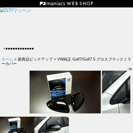
●
●
●
●
●
●
●
●
●
●
●
●
●
ホーム
> 新商品ピックアップ > VW純正 Golf7/Golf7.5 グロスブラックミラ
ーカバー