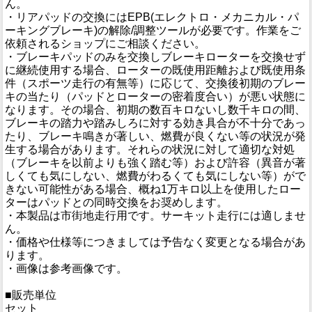
ん。
・リアパッドの交換にはEPB(エレクトロ・メカニカル・パ
ーキングブレーキ)の解除/調整ツールが必要です。作業をご
依頼されるショップにご相談ください。
・ブレーキパッドのみを交換しブレーキローターを交換せず
に継続使用する場合、ローターの既使用距離および既使用条
件（スポーツ走行の有無等）に応じて、交換後初期のブレー
キの当たり（パッドとローターの密着度合い）が悪い状態に
なります。その場合、初期の数百キロないし数千キロの間、
ブレーキの踏力や踏みしろに対する効き具合が不十分であっ
たり、ブレーキ鳴きが著しい、燃費が良くない等の状況が発
生する場合があります。それらの状況に対して適切な対処
（ブレーキを以前よりも強く踏む等）および許容（異音が著
しくても気にしない、燃費がわるくても気にしない等）がで
きない可能性がある場合、概ね1万キロ以上を使用したロー
ターはパッドとの同時交換をお奨めします。
・本製品は市街地走行用です。サーキット走行には適しませ
ん。
・価格や仕様等につきましては予告なく変更となる場合があ
ります。
・画像は参考画像です。
■販売単位
セット