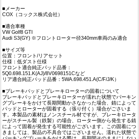
■メーカー
COX（コックス株式会社）
■適合車種
VW Golf8 GTI
Audi S3(GY) ※フロントローター径340mm車両のみ適合
■サイズ等
位置：フロント/リアセット
仕様：低ダスト仕様
フロント適合純正パッド品番：
5Q0.698.151.K(AJ)/8V0698151Cなど
リア適合純正パッド品番：5WA.698.451.A(C/F/J/K）
■ブレーキパッドとブレーキローターの固着について
ブレーキパッドとブレーキローターが濡れた状態でパーキン
グブレーキをかけて長期間動かさなかった場合、錆によって
パッドとローターが固着する（張り付く）場合がごさいま
す。本製品の素材はノンスチール材ですが、ブレーキロータ
ーがスチール製（鉄製）の場合、ローター側から発生する錆
によって固着が発生する可能性がございます。この固着につ
きましては、製品の不具合ではございません。濡れた状態で
パーキングブレーキをかける際は、長期間そのままにしない