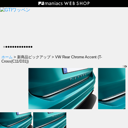
●
●
●
●
●
●
●
●
●
●
●
●
●
ホーム
> 新商品ピックアップ > VW Rear Chrome Accent (T-
Cross(C11/D31))