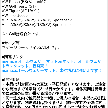
VW Passat(B8) VariantAC
VW Golf Touran(5T)
VW Tiguan(AD1/AX1)
VW The Beetle
Audi A3(8Y)/S3(8Y)/RS3(8Y) Sportsback
Audi A3(8V)/S3(8V)/RS3(8V) Sportsback
※e-Golfは適合外です。
■サイズ等
ラゲージルームサイズの1枚です。
■関連リンク
maniacs オールウェザー マットonマット、オールウェザー
トランクマット、新発売！
maniacsオールウェザーマット、水や汚れに強いんです！！
■特記事項
・本品は別倉庫からの直送（平日発送）となります。ご注文
から発送まで通常時で2～5日かかります。連休期間は発送ま
でに追加の日数が掛かる場合があります。
・同一注文内で他商品と一緒にご購入の場合、本品のみ別送
となります。別途送料は掛りません（同一注文の全体に対し
て通常送料：550円または15,000円以上のご注文で無料が適