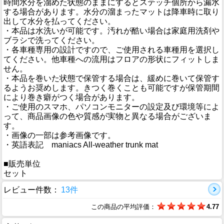
時間水分を溜めた状態のままにするとステッチ個所から漏水
する場合があります。水分の溜まったマットは降車時に取り
出して水分を払ってください。
・本品は水洗いが可能です。汚れが酷い場合は家庭用洗剤や
ブラシで洗ってください。
・各車種専用の設計ですので、ご使用される車種用を選択し
てください。他車種への流用はフロアの形状にフィットしま
せん。
・本品を巻いた状態で保管する場合は、緩めに巻いて保管す
るようお奨めします。きつく巻くことも可能ですが保管期間
により巻き癖がつく場合があります。
・ご使用のスマホ、パソコンモニターの設定及び環境等によ
って、商品画像の色や質感が実物と異なる場合がございま
す。
・画像の一部は参考画像です。
・英語表記 maniacs All-weather trunk mat
■販売単位
セット
レビュー件数：
13件
この商品の平均評価：
4.77