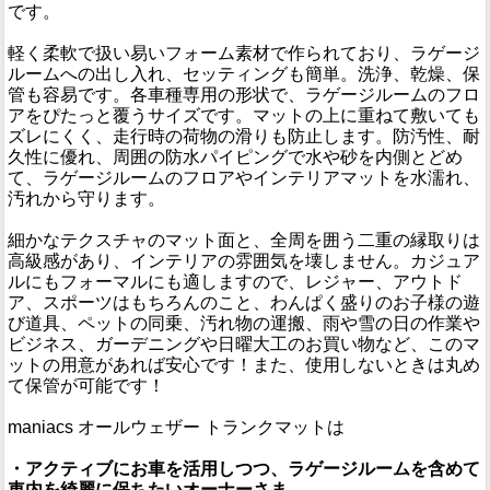
です。
軽く柔軟で扱い易いフォーム素材で作られており、ラゲージ
ルームへの出し入れ、セッティングも簡単。洗浄、乾燥、保
管も容易です。各車種専用の形状で、ラゲージルームのフロ
アをぴたっと覆うサイズです。マットの上に重ねて敷いても
ズレにくく、走行時の荷物の滑りも防止します。防汚性、耐
久性に優れ、周囲の防水パイピングで水や砂を内側とどめ
て、ラゲージルームのフロアやインテリアマットを水濡れ、
汚れから守ります。
細かなテクスチャのマット面と、全周を囲う二重の縁取りは
高級感があり、インテリアの雰囲気を壊しません。カジュア
ルにもフォーマルにも適しますので、レジャー、アウトド
ア、スポーツはもちろんのこと、わんぱく盛りのお子様の遊
び道具、ペットの同乗、汚れ物の運搬、雨や雪の日の作業や
ビジネス、ガーデニングや日曜大工のお買い物など、このマ
ットの用意があれば安心です！また、使用しないときは丸め
て保管が可能です！
maniacs オールウェザー トランクマットは
・アクティブにお車を活用しつつ、ラゲージルームを含めて
車内を綺麗に保ちたいオーナーさま