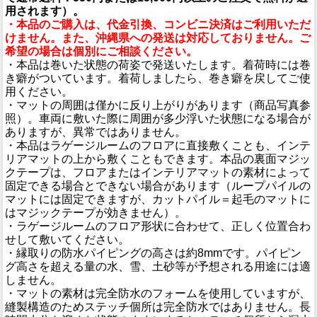
用されます）。
・本品のご購入は、代金引換、コンビニ決済はご利用いただ
けません。また、沖縄県への発送は対応しておりません。ご
希望の場合は個別にご相談ください。
・本品は巻いた状態の荷姿で発送いたします。着荷時には巻
き癖がついています。着荷しましたら、巻き癖を戻してご使
用ください。
・マットの周囲は僅かに反り上がりがあります（商品写真参
照）。車両に敷いた際に周囲が多少浮いた状態になる場合が
ありますが、異常ではありません。
・本品はラゲージルームのフロアに直接敷くことも、インテ
リアマットの上から敷くこともできます。本品の裏面マジッ
クテープは、フロアまたはインテリアマットの素材によって
固定できる場合とできない場合があります（ループパイルの
マットには固定できますが、カットパイル＝起毛のマットに
はマジックテープが効きません）。
・ラゲージルームのフロア形状に合わせて、正しく位置合わ
せして敷いてください。
・縁取りの防水パイピングの高さは約8mmです。パイピン
グ高さを超える量の水、雪、土砂等が予想される用途には適
しません。
・マットの素材は完全防水のフォームを使用していますが、
縫製構造のためステッチ個所は完全防水ではありません。長