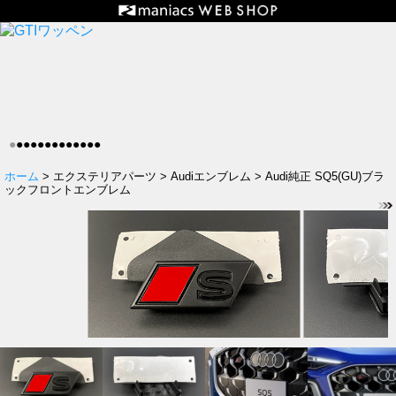
●
●
●
●
●
●
●
●
●
●
●
●
●
ホーム
> エクステリアパーツ > Audiエンブレム > Audi純正 SQ5(GU)ブラ
ックフロントエンブレム