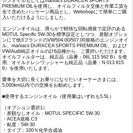
ジンオイルもしくはmaniacs DURACEA SPORTS
PREMIUM OILを使用し、オイルフィルタ交換と作業工賃を
全て含めたパッケージ商品とし、Webshopにて簡単にご購
入いただけるようにしました。
エンジンオイルは、滑らかで軽快な回転感覚で定評のある
MOTUL Specific 5W-30を標準設定としつつ、差額オプショ
ンにて他3ブランドのVW504.00/507.00規格のエンジンオイ
ル、maniacs DURACEA SPORTS PREMIUM OIL、および
VW/Audi純正オイルの計6品種から、ご選択いただけます。
オイルフィルターは、純正品（品番：06L 115 562 B）を使
用、オイルドレンワッシャーも純正品（品番：N 013 815
8）を使用いたします。
愛車を大切に長くお乗りになりたいオーナーさまには、
5,000km以内での交換をお勧めします。
■使用するエンジンオイル（使用量はいずれも5.5L）
（オプション選択1）
・差額なしオイル：MOTUL SPECIFIC 5W-30
・ACEA規格 C3
・粘度：5W-30
・タイプ：100％化学合成油