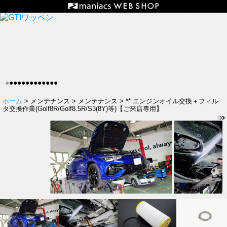
●
●
●
●
●
●
●
●
●
●
●
●
●
ホーム
> メンテナンス > メンテナンス > ** エンジンオイル交換＋フィル
タ交換作業(Golf8R/Golf8.5R/S3(8Y)等)【ご来店専用】