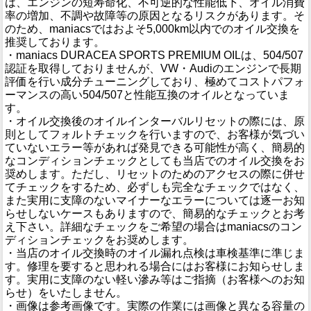
は、エンジンの短寿命化、不可逆的な性能低下、オイル消費
率の増加、不調や故障等の原因となるリスクがあります。そ
のため、maniacsではおよそ5,000km以内でのオイル交換を
推奨しております。
・maniacs DURACEA SPORTS PREMIUM OILは、504/507
認証を取得しておりませんが、VW・Audiのエンジンで長期
評価を行い成分チューニングしており、極めてコストパフォ
ーマンスの高い504/507と性能互換のオイルとなっていま
す。
・オイル交換後のオイルインターバルリセットの際には、原
則としてフォルトチェックを行いますので、お客様が気づい
ていないエラー等があれば発見できる可能性が高く、簡易的
なコンディションチェックとしても当店でのオイル交換をお
奨めします。ただし、リセットのためのアクセスの際に併せ
てチェックをするため、必ずしも完全なチェックではなく、
また実用に支障のないマイナーなエラーについては逐一お知
らせしないケースもありますので、簡易的なチェックとお考
え下さい。詳細なチェックをご希望の場合はmaniacsのコン
ディションチェックをお奨めします。
・当店のオイル交換時のオイル漏れ点検は車検基準に準じま
す。修理を要すると思われる場合にはお客様にお知らせしま
す。実用に支障のない軽い滲み等はご指摘（お客様へのお知
らせ）をいたしません。
・画像は参考画像です。実際の作業には画像と異なる容量の