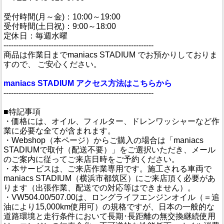
受付時間(月～金)：10:00～19:00
受付時間(土日祝)：9:00～18:00
定休日：毎週水曜
------------------------------------------------------------
商品は作業日までmaniacs STADIUM でお預かりしておりま
すので、 ご安心ください。
maniacs STADIUM アクセス方法はこちらから
------------------------------------------------------------
■特記事項
・価格には、オイル、フィルター、ドレンワッシャーなど作
業に必要な全てが含まれます。
・Webshop（本ページ）からご購入の場合は「maniacs
STADIUMで取付（配送不要）」をご選択いただき、メール
のご案内に従ってご来店日時をご予約ください。
・本サービスは、ご来店作業専用です。施工される車両で
maniacs STADIUM（横浜市都筑区）にご来店頂く必要があ
ります（出張作業、配送での対応等はできません）。
・VW504.00/507.00は、ロングライフエンジンオイル（＝追
油により15,000km使用可）の規格ですが、日本の一般的な
道路環境と走行条件において長期･長距離の無交換継続使用