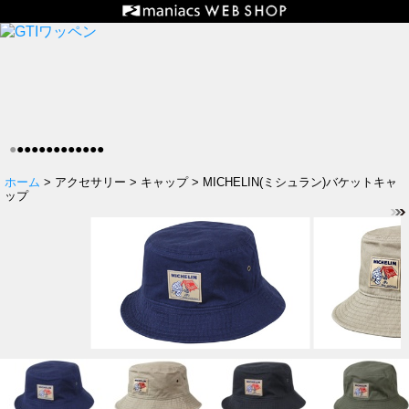
●
●
●
●
●
●
●
●
●
●
●
●
●
ホーム
> アクセサリー > キャップ > MICHELIN(ミシュラン)バケットキャ
ップ