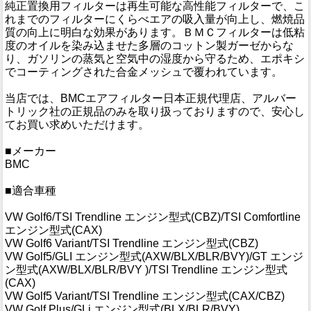
純正置換用フィルターは再生可能な高性能フィルターで、こ
れまでのフィルターにくらべエアの吸入量が向上し、燃焼品
質の向上に明白な効果があります。ＢＭＣフィルターは低粘
度のオイルを染み込ませた多層のコットン製ガーゼからな
り、ガソリンの蒸気と空気中の湿度から守るため、エポキシ
でコーティングされた合金メッシュで覆われています。
当店では、BMCエアフィルター日本正規代理店、アルバー
トリック社の正規品のみを取り扱っておりますので、安心し
てお買い求めいただけます。
■メーカー
BMC
■適合車種
VW Golf6/TSI Trendline エンジン型式(CBZ)/TSI Comfortline
エンジン型式(CAX)
VW Golf6 Variant/TSI Trendline エンジン型式(CBZ)
VW Golf5/GLI エンジン型式(AXW/BLX/BLR/BVY)/GT エンジ
ン型式(AXW/BLX/BLR/BVY )/TSI Trendline エンジン型式
(CAX)
VW Golf5 Variant/TSI Trendline エンジン型式(CAX/CBZ)
VW Golf Plus/GLi エンジン型式(BLX/BLR/BVY)