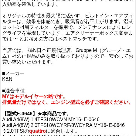
入効率を確保しています。
オリジナルの特性を最大限に活かす、ビルトイン・エアフィ
ルターは、効果を体感でき、吸気音が若干上がります。湿式
コットン4層フィルターを採用で、メンテナンスによりロン
グライフを実現しています。エアクリーナーボックス変更ま
では･･･とお考えの方にはベストマッチです。
当店では、K&N日本正規代理店、Gruppe M（グループ・エ
ム）社の正規品のみを取り扱っておりますので、安心してお
買い求めいただけます。
■メーカー
K&N
■適合車種
MYはモデルイヤーの略です。
排気量だけではなく、エンジン型式を必ずご確認ください。
【型式E-0646】★本商品です。
Audi A4(8W) 1.4TFSI 8WCVN MY16- E-0646
Audi A4(8W) 2.0TFSI 8WCYRF/8WCYRA MY16- E-0646
※2.0TFSIの
quattro
に適合します。