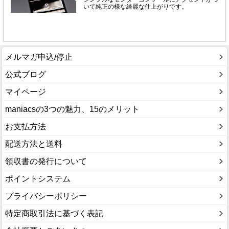
メルマガ申込/停止
公式ブログ
マイページ
maniacsの3つの魅力、15のメリット
お支払方法
配送方法と送料
領収書の発行について
ポイントシステム
プライバシーポリシー
特定商取引法に基づく表記