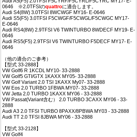
Audi A5(F5) 2.0TFSI F5CYRF/F5CYRL/F5CYRC MY17- E-
0646 ※2.0TFSIの
quattro
に適合します。
Audi S4(8W) 3.0TFSI 8WCWGF MY16- E-0646
Audi S5(F5) 3.0TFSI F5CWGF/F5CWGL/F5CWGC MY17-
E-0646
Audi RS4(8W) 2.9TFSI V6 TWINTURBO 8WDECF MY19- E-
0646
Audi RS5(F5) 2.9TFSI V6 TWINTURBO F5DECF MY17- E-
0646
（他の適合のご参考）
【型式 33-2888】
VW Golf6 R 1KCDL MY10- 33-2888
VW Golf5 GTI/GTX 1KAXX MY05- 33-2888
VW Golf Variant 2.0 TSI 1KAXX My07- 33-2888
VW Eos 2.0 TURBO 1FBWA MY07- 33-2888
VW Jetta 2.0 TURBO 1KAXX MY06 - 33-2888
VW Passat(Variant含む） 2.0 TURBO 3CAXX MY06 - 33-
2888
Audi A3 2.0 TFSI TURBO 8PAXX/8PBWA MY03 - 33-2888
Audi TT 2.0 TFSI 8JBWA MY06 - 33-2888
【型式 33-2128】
VW Golf4