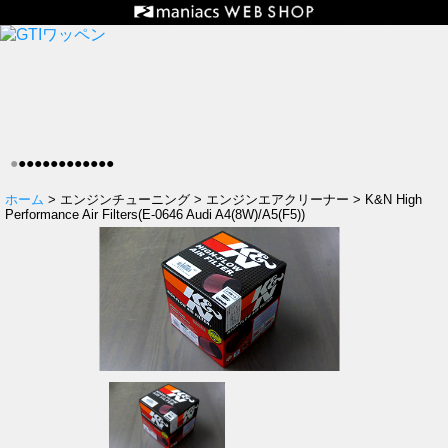
●
●
●
●
●
●
●
●
●
●
●
●
●
ホーム
> エンジンチューニング > エンジンエアクリーナー > K&N High
Performance Air Filters(E-0646 Audi A4(8W)/A5(F5))