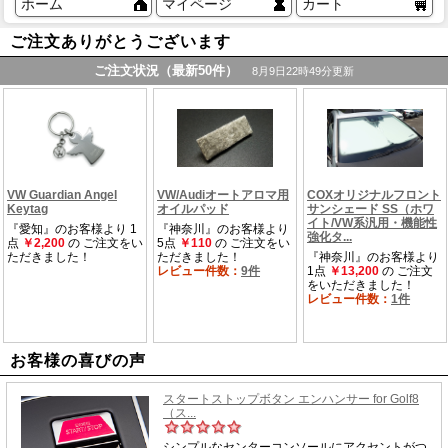
ホーム
マイページ
カート
ご注文ありがとうございます
お客様の喜びの声