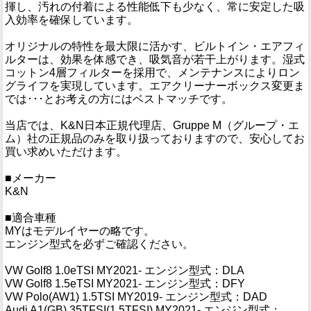
揮し、汚れの付着による性能低下も少なく、常に安定した吸
入効率を確保しています。
オリジナルの特性を最大限に活かす、ビルトイン・エアフィ
ルターは、効果を体感でき、吸気音が若干上がります。湿式
コットン4層フィルターを採用で、メンテナンスによりロン
グライフを実現しています。エアクリーナーボックス変更ま
では･･･とお考えの方にはベストマッチです。
当店では、K&N日本正規代理店、Gruppe M（グループ・エ
ム）社の正規品のみを取り扱っておりますので、安心してお
買い求めいただけます。
■メーカー
K&N
■適合車種
MYはモデルイヤーの略です。
エンジン型式を必ずご確認ください。
VW Golf8 1.0eTSI MY2021- エンジン型式：DLA
VW Golf8 1.5eTSI MY2021- エンジン型式：DFY
VW Polo(AW1) 1.5TSI MY2019- エンジン型式：DAD
Audi A1(GB) 35TFSI(1.5TFSI) MY2021- エンジン型式：