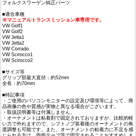
フォルクスワーゲン純正パーツ
■適合車種
※マニュアルトランスミッション車専用です。
VW Golf1
VW Golf2
VW Jetta1
VW Jetta2
VW Corrado
VW Scirocco1
VW Scirocco2
■サイズ等
グリップ部最大直径：約52mm
全長：約70mm
■特記事項
・ご使用のパソコンモニターの設定及び環境等によって、商
品画像の色や質感が実物と異なる場合がございます。
・取扱説明書等は付属しません。
・オーナメントは粘着剤で固定されておりますが、比較的軽
い力で外れますので、シフトノブ装着後のオーナメントの角
度調整も可能です。また、オーナメントの粘着力に不足を感
じられる方は、両面テープ等で固定されることおすすめしま