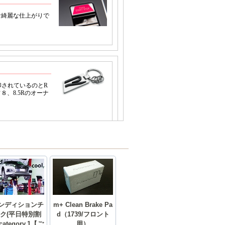
 コンディションチ
m+ Clean Brake Pa
ク(平日特別割
d（1739/フロント
 category.1【ご
用）