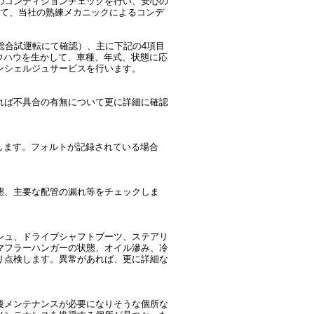
のコンディションチェックを行い、安心の
て、当社の熟練メカニックによるコンデ
。
総合試運転にて確認）、主に下記の4項目
ノウハウを生かして、車種、年式、状態に応
ンシェルジュサービスを行います。
れば不具合の有無について更に詳細に確認
。
クします。フォルトが記録されている場合
態、主要な配管の漏れ等をチェックしま
シュ、ドライブシャフトブーツ、ステアリ
マフラーハンガーの状態、オイル滲み、冷
り点検します。異常があれば、更に詳細な
後メンテナンスが必要になりそうな個所な