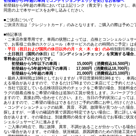
初登録から9年超の車両でコンディションチェックを受けるお客様へ
初登録から9年超の車両においては上記リンク（青文字）をクリックし、表
同意の上で本サービスをお申し込みください。
■ご決済について
ご決済方法は「クレジットカード」のみとなります。ご購入の際は予めご
■特記事項
・ご来店作業専用です。車両の状態によっては、点検とコンシェルジュサ
で、お客様ご自身のスケジュール（本サービスのあとの時間のご予定）は
・
平日（祝日および国民の休日以外の月・火・木・金）のみ
特別割引料金
・土日祝日（国民の休日）に「コンディションチェック」を実施する場合
常料金は以下のとおりです。
初登録から5年以下の車両： 15,000円（消費税込16,500円）
初登録から5年超9年以下の車両： 17,000円（消費税込18,700円）
初登録から9年超の車両： 21,000円（消費税込23,100円）
・最終入庫時間は18時としておりますが（平日営業時間19時まで）、車両
える場合がありますので、できるだけ17時までのご来店にてご予約くださ
・当社で設定している点検項目以外のチェックをご希望の場合、別途料金
ラグの脱着点検をご希望の場合は追加の工賃が発生します。スパークプラ
ますので、直接お問い合わせください。また、当日の予約状況によっては
ありますので、ご希望の場合はできるだけご予約の際にお申し付けくださ
・コンディションチェックの結果、異音、不調、故障等が見つかった場合
探しますが、一通りの確認作業で原因が特定できない場合に、更に詳しい
合があります。その場合は、別途費用の発生する前の時点でお客様に状況
シェルジュサービスに進みます。
・ご入庫の時点で、既に故障、異常、不調があることが分かっている場合
ない場合があります。その場合、状況確認、原因調査のための別途工賃が