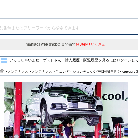
maniacs web shop会員登録で
特典盛りだくさん
!
いらっしゃいませ ゲストさん
購入履歴・閲覧履歴を見るには
ログイン
し
>
メンテナンス
>
メンテナンス
> ** コンディションチェック(平日特別割引) - categor