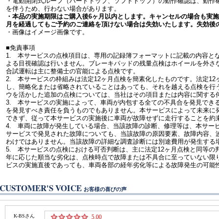
・電動開閉式ルーフ（ハードトップ、ソフトトップ）の動作確認は、動作
を伴うため、行わない場合があります。
・本品の実施期限はご購入後6ヶ月以内とします。キャンセルの場合も実施
月を経過してもご予約のご連絡を頂けない場合は失効いたします。失効後
・画像はイメージ画像です。
■免責事項
1. 本サービスの点検項目は、専用の記録簿フォーマットに記載の内容と
よる目視確認は行いません。ブレーキパッドの残量点検はホイールを外さ
合試運転は主に整備士の官能による点検です。
2. 本サービスの枠組みは法定12ヶ月点検を簡素化したものです。法定1
し、簡略化または省略されていることはあっても、それを越える点検を行
ウを活かした追加の点検については、当社はその項目または内容に関する
3. 本サービスの実施によって、車両が内包する全ての不具合を発見でき
を発見すべき責任を負うものでもありません。本サービスによって未来に
できず、従って本サービスの実施後に車両が故障せずに走行することを約
4. 車両に故障が発生している場合、当該故障の診断、修理等は、本サー
サービスで発見された故障についても、当該故障の原因要素、故障内容、
わけではありません。当該故障の詳細な調査診断には別途費用が発生する
5. 本サービスの点検における可否判断は、主に法定12ヶ月点検と同等
年に応じた順当な劣化は、点検時点で故障または不具合に至っていない限
ビスの実施直後であっても、車両各部の経年劣化等による故障発生の可能
CUSTOMER'S VOICE
お客様の喜びの声