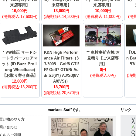
来店専用】
来店専用】
来店専用】
16,000円
13,000円
10,000円
(消費税込:17,600円)
(消費税込:14,300円)
(消費税込:11,000円)
(消費
* VW純正 サードシ
K&N High Perform
** 車検事前点検/お
【OL
ートラバーフロアマ
ance Air Filters（3
見積り【ご来店専
n Br
ット (ID.Buzz Pro L
3-3005 Golf8 GTI/
用】
5
ong Wheelbase)
R/ Golf7 GTI/R/ Au
0円
【お取り寄せ商品】
di S3(8Y) A3/S3(8V
(消費税込:0円)
(消費
12,000円
A/8VS)）
(消費税込:13,200円)
18,700円
(消費税込:20,570円)
maniacs Staffです。
リンク
買い物のやり方
問い合わせ
くあるご質問