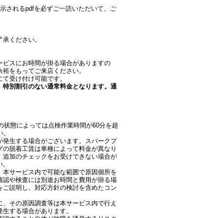
示されるpdfを必ずご一読いただいて、ご
了承ください。
ービスにお時間が掛る場合がありますの
余裕をもってご来店ください。
にて受け付け可能です。
、特別割引のない通常料金となります。通
の状態によっては点検作業時間が60分を超
い。
が発生する場合がございます。スパークプ
グの脱着工賃は車種によって料金が異なり
、追加のチェックをお受けできない場合が
い。
、本サービス内で可能な範囲で原因個所を
確認や検査には別途お時間と費用が掛る場
をご説明し、対応方針の検討を含めたコン
に、その原因調査等は本サービス内で行え
発生する場合があります。