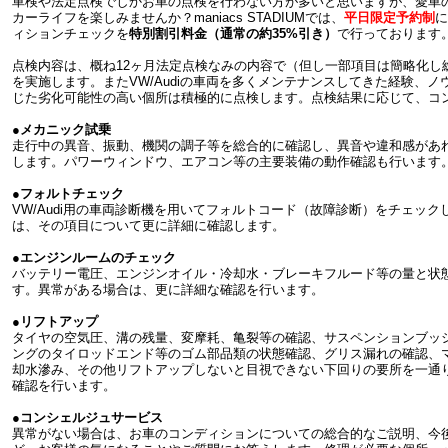
車検や法定点検でしかお車の点検を行わない方が多いと思いますが、愛車
カーライフを楽しみませんか？maniacs STADIUMでは、
平日限定予約制
に
ィションチェックを
特別割引料金（通常の約35%引き）
で行っております
点検内容は、概ね12ヶ月法定点検なみの内容で（但し一部項目は簡略化し
を実施します。またVW/Audiの車両を多くメンテナンスしてきた経験、
じた劣化可能性の高い個所は積極的に点検します。点検結果に応じて、コ
●メカニック試乗
走行中の異音、振動、機関の調子等を総合的に確認し、異音や違和感があ
します。パワーウィンドウ、エアコン等の主要装備の動作確認も行います
●フォルトチェック
VW/Audi用の車両診断機を用いてフォルトコード（故障診断）をチェッ
は、その項目について更に詳細に確認します。
●エンジンルームのチェック
バッテリー電圧、エンジンオイル・冷却水・ブレーキフルード等の量と状
す。異常がある場合は、更に詳細な確認を行います。
●リフトアップ
タイヤの空気圧、溝の残量、変摩耗、亀裂等の確認、サスペンションブッ
ングのタイロッドエンド等のゴム部品類の状態確認、グリス漏れの確認、
却水滲み、その他リフトアップしないと目視できない下回りの要所を一通
確認を行います。
●コンシェルジュサービス
異常がない場合は、お車のコンディションについての総合的なご説明、今