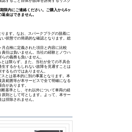
確認すること自体が故障を誘発するリスク
期限内にご連絡ください。ご購入から6ヶ
の返金はできません。
なります。なお、スパークプラグの脱着に
ない状態での簡易的な確認となります。総
2ヶ月点検に定義された項目と内容に比較
う責任は負いません。当社の経験とノウハ
何らの義務も負いません。
るとは限らず、また、当社が全ての不具合
発生するかもしれない故障を見通すことは
束するものではありません。
ビスとは基本的に別の事案となります。本
波及範囲等が本サービスで全て明確になる
場合があります。
の判断基準とし、それ以外について車両の経
り原則として可とします。よって、本サー
性は排除されません。