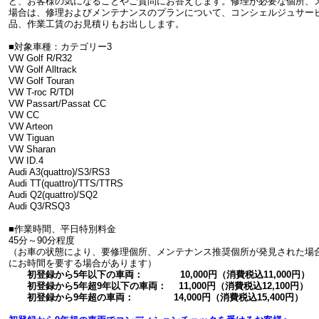
ど、お客様の気になることやご質問にお答えします。修理が必要な個所、
場合は、修理およびメンテナンスのプランについて、コンシェルジュサー
品、作業工賃のお見積りもお出しします。
■対象車種：カテゴリー3
VW Golf R/R32
VW Golf Alltrack
VW Golf Touran
VW T-roc R/TDI
VW Passart/Passat CC
VW CC
VW Arteon
VW Tiguan
VW Sharan
VW ID.4
Audi A3(quattro)/S3/RS3
Audi TT(quattro)/TTS/TTRS
Audi Q2(quattro)/SQ2
Audi Q3/RSQ3
■作業時間、平日特別料金
45分～90分程度
（お車の状態により、要修理個所、メンテナンス推奨個所が発見された場
にお時間を要する場合があります）
初登録から5年以下の車両： 10,000円（消費税込11,000円）
初登録から5年超9年以下の車両： 11,000円（消費税込12,100円）
初登録から9年超の車両： 14,000円（消費税込15,400円）